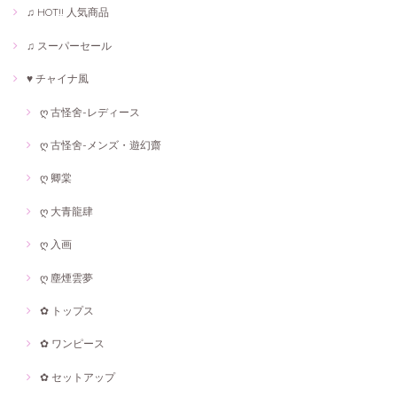
♫ HOT!! 人気商品
♫ スーパーセール
♥ チャイナ風
ღ 古怪舍-レディース
ღ 古怪舍-メンズ・遊幻齋
ღ 卿棠
ღ 大青龍肆
ღ 入画
ღ 塵煙雲夢
✿ トップス
✿ ワンピース
✿ セットアップ