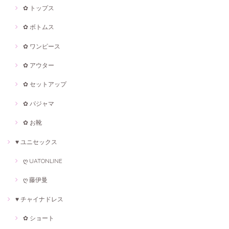
✿ トップス
✿ ボトムス
✿ ワンピース
✿ アウター
✿ セットアップ
✿ パジャマ
✿ お靴
♥ ユニセックス
ღ UATONLINE
ღ 藤伊曼
♥ チャイナドレス
✿ ショート