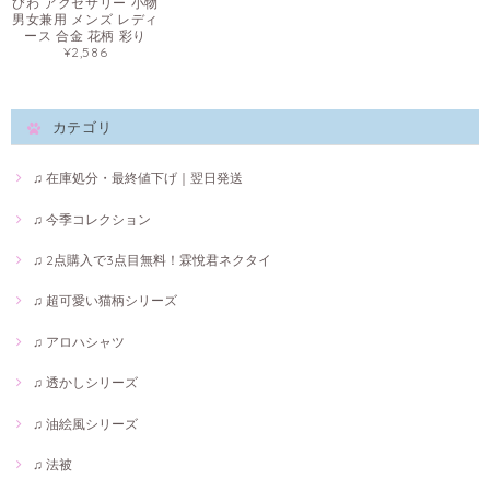
びわ アクセサリー 小物
男女兼用 メンズ レディ
ース 合金 花柄 彩り
¥2,586
カテゴリ
♫ 在庫処分・最終値下げ｜翌日発送
♫ 今季コレクション
♫ 2点購入で3点目無料！霖悅君ネクタイ
♫ 超可愛い猫柄シリーズ
♫ アロハシャツ
♫ 透かしシリーズ
♫ 油絵風シリーズ
♫ 法被