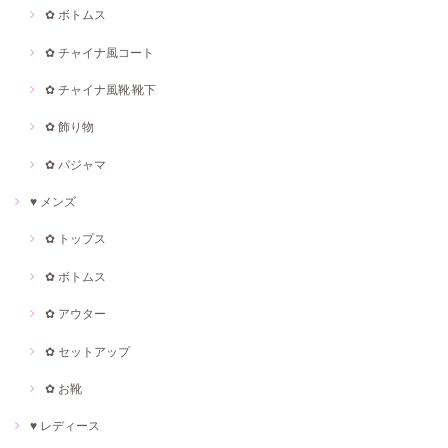
✿ ボトムス
✿ チャイナ風コート
✿ チャイナ風靴·靴下
✿ 飾り物
✿ パジャマ
♥ メンズ
✿ トップス
✿ ボトムス
✿ アウター
✿ セットアップ
✿ お靴
♥ レディース