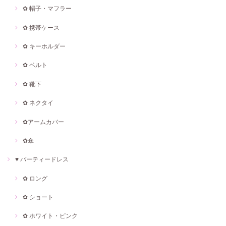
✿ 帽子・マフラー
✿ 携帯ケース
✿ キーホルダー
✿ ベルト
✿ 靴下
✿ ネクタイ
✿アームカバー
✿傘
♥ パーティードレス
✿ ロング
✿ ショート
✿ ホワイト・ピンク