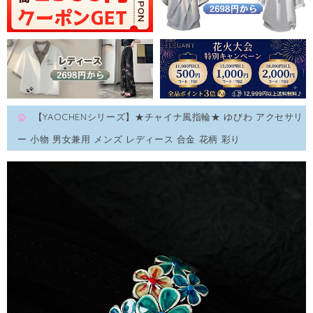
【YAOCHENシリーズ】★チャイナ風指輪★ ゆびわ アクセサリ
ー 小物 男女兼用 メンズ レディース 合金 花柄 彩り