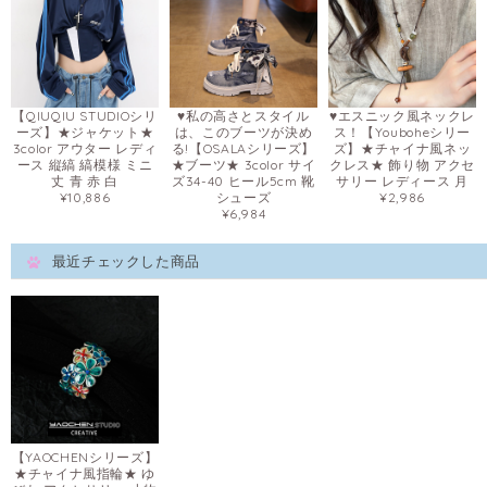
【QIUQIU STUDIOシリ
♥私の高さとスタイル
♥エスニック風ネックレ
ーズ】★ジャケット★
は、このブーツが決め
ス！【Youboheシリー
3color アウター レディ
る!【OSALAシリーズ】
ズ】★チャイナ風ネッ
ース 縦縞 縞模様 ミニ
★ブーツ★ 3color サイ
クレス★ 飾り物 アクセ
丈 青 赤 白
ズ34-40 ヒール5cm 靴
サリー レディース 月
¥10,886
シューズ
¥2,986
¥6,984
最近チェックした商品
【YAOCHENシリーズ】
★チャイナ風指輪★ ゆ