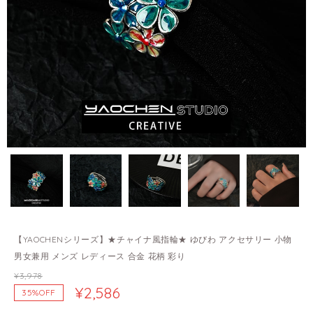
【YAOCHENシリーズ】★チャイナ風指輪★ ゆびわ アクセサリー 小物
男女兼用 メンズ レディース 合金 花柄 彩り
¥3,978
¥2,586
35%OFF