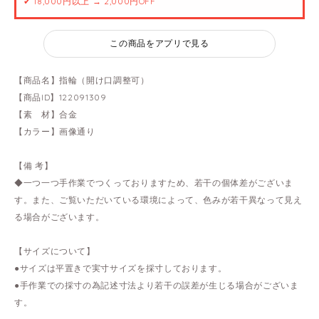
✔ 18,000円以上 → 2,000円OFF
この商品をアプリで見る
【商品名】指輪（開け口調整可）
【商品ID】122091309
【素 材】合金
【カラー】画像通り
【備 考】
◆一つ一つ手作業でつくっておりますため、若干の個体差がございま
す。また、ご覧いただいている環境によって、色みが若干異なって見え
る場合がございます。
【サイズについて】
●サイズは平置きで実寸サイズを採寸しております。
●手作業での採寸の為記述寸法より若干の誤差が生じる場合がございま
す。