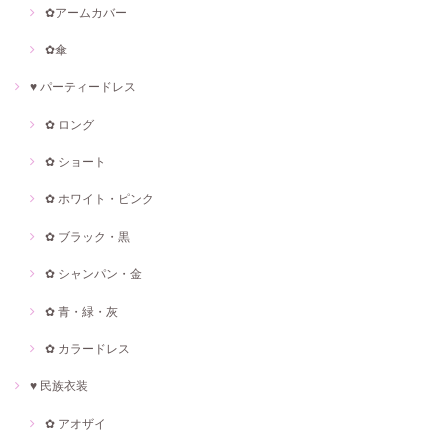
✿アームカバー
✿傘
♥ パーティードレス
✿ ロング
✿ ショート
✿ ホワイト・ピンク
✿ ブラック・黒
✿ シャンパン・金
✿ 青・緑・灰
✿ カラードレス
♥ 民族衣装
✿ アオザイ