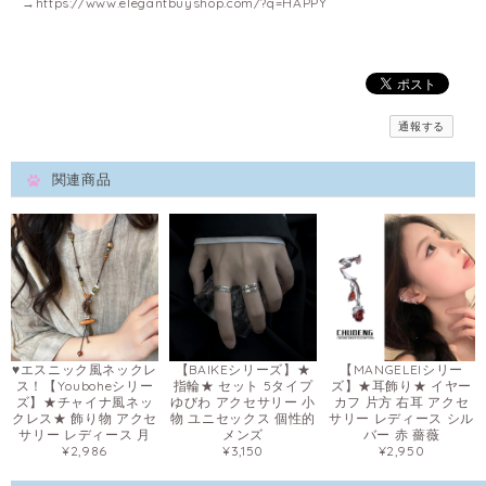
→
https://www.elegantbuyshop.com/?q=HAPPY
通報する
関連商品
♥エスニック風ネックレ
【BAIKEシリーズ】★
【MANGELEIシリー
ス！【Youboheシリー
指輪★ セット 5タイプ
ズ】★耳飾り★ イヤー
ズ】★チャイナ風ネッ
ゆびわ アクセサリー 小
カフ 片方 右耳 アクセ
クレス★ 飾り物 アクセ
物 ユニセックス 個性的
サリー レディース シル
サリー レディース 月
メンズ
バー 赤 薔薇
¥2,986
¥3,150
¥2,950