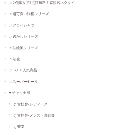
♫ 2点購入で3点目無料！霖悅君ネクタイ
♫ 超可愛い猫柄シリーズ
♫ アロハシャツ
♫ 透かしシリーズ
♫ 油絵風シリーズ
♫ 法被
♫ HOT!! 人気商品
♫ スーパーセール
♥ チャイナ風
ღ 古怪舍-レディース
ღ 古怪舍-メンズ・遊幻齋
ღ 卿棠