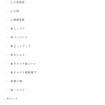
ღ 大青龍肆
ღ 入画
ღ 塵煙雲夢
✿ トップス
✿ ワンピース
✿ セットアップ
✿ ボトムス
✿ チャイナ風コート
✿ チャイナ風靴·靴下
✿ 飾り物
✿ パジャマ
♥ メンズ