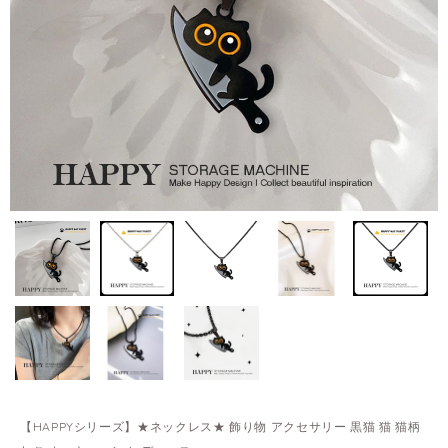
【HAPPYシリーズ】★ネックレス★ 飾り物 アクセサリー 黒猫 猫 猫柄