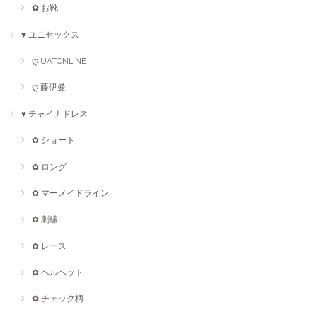
✿ お靴
♥ ユニセックス
ღ UATONLINE
ღ 藤伊曼
♥ チャイナドレス
✿ ショート
✿ ロング
✿ マーメイドライン
✿ 刺繍
✿ レース
✿ ベルベット
✿ チェック柄