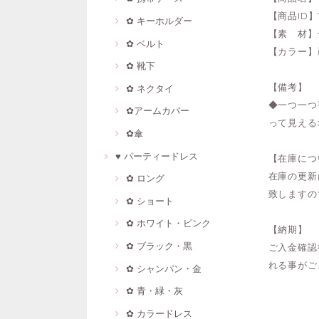
【商品ID】1
✿ キーホルダー
【素 材】
✿ ベルト
【カラー】
✿ 靴下
【備考】
✿ ネクタイ
◆一つ一つ
✿アームカバー
って見える
✿傘
♥ パーティードレス
【在庫につ
在庫の更新
✿ ロング
致しますの
✿ ショート
✿ ホワイト・ピンク
【納期】
✿ ブラック・黒
ご入金確認
れる事がご
✿ シャンパン・金
✿ 青・緑・灰
✿ カラードレス