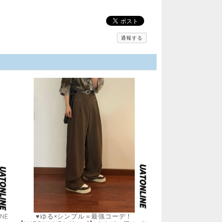
通報する
NE
♥ゆる×シンプル＝最強コーデ！