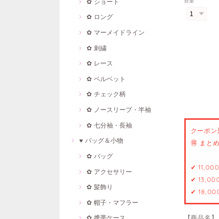
✿ ショート
数量
✿ ロング
✿ マーメイドライン
✿ 刺繍
✿ レース
✿ ベルベット
✿ チェック柄
✿ ノースリープ・半袖
✿ 七分袖・長袖
クーポン
♥ バッグ＆小物
🉐 ま
✿ バッグ
✔ 11,0
✿ アクセサリー
✔ 13,0
✿ 髪飾り
✔ 18,0
✿ 帽子・マフラー
【商品名】
✿ 携帯ケース