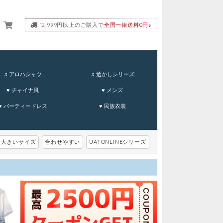
12,999円以上のご購入で
全国一律送料0円♪
ーム
♫ アロハシャツ
♫ 透かしシリーズ
♥ チャイナ風
♥ メンズ
♥ パーティードレス
♥ 民族衣装
大きいサイズ
合わせやすい
UATONLINEシリーズ