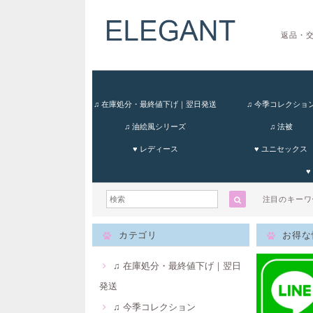
返品・
♫ 在庫処分・最終値下げ｜翌日発送
♫ 今季コレクショ
♫ 油絵風シリーズ
♫ 法被
♥ レディース
♥ ユニセックス
♥
注目のキー
カテゴリ
お得な
♫ 在庫処分・最終値下げ｜翌日
発送
♫ 今季コレクション