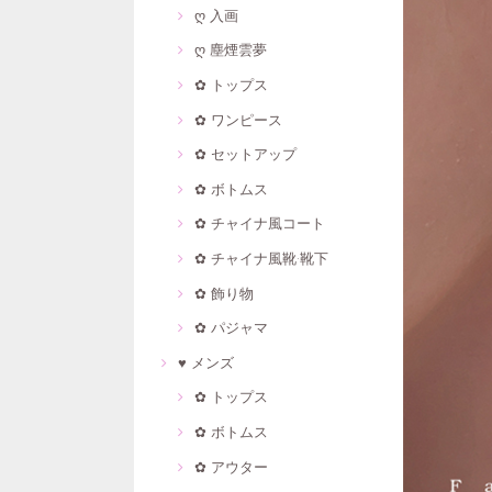
ღ 入画
ღ 塵煙雲夢
✿ トップス
✿ ワンピース
✿ セットアップ
✿ ボトムス
✿ チャイナ風コート
✿ チャイナ風靴·靴下
✿ 飾り物
✿ パジャマ
♥ メンズ
✿ トップス
✿ ボトムス
✿ アウター