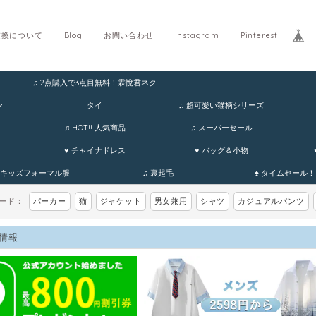
交換について
Blog
お問い合わせ
Instagram
Pinterest
♫ 2点購入で3点目無料！霖悅君ネク
ホ
ン
タイ
♫ 超可愛い猫柄シリーズ
♫ HOT!! 人気商品
♫ スーパーセール
♥ チャイナドレス
♥ バッグ＆小物
 キッズフォーマル服
♫ 裏起毛
♠ タイムセール！
ワード：
パーカー
猫
ジャケット
男女兼用
シャツ
カジュアルパンツ
情報