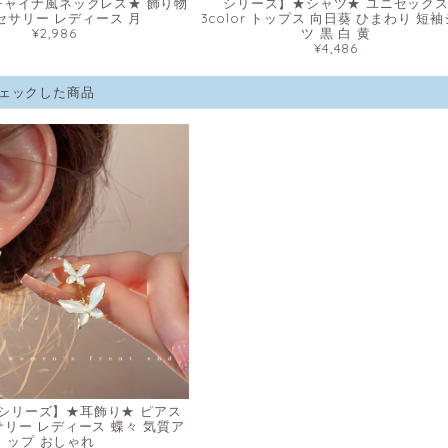
チャイナ風ネックレス★ 飾り物
シリーズ】★シャツ★ ユニセック
セサリー レディース 月
3color トップス 向日葵 ひまわり 短
¥2,986
ツ 黒 白 黄
¥4,486
ェックした商品
IPSシリーズ】★耳飾り★ ピアス
サリー レディース 蝶々 気質ア
ップ おしゃれ