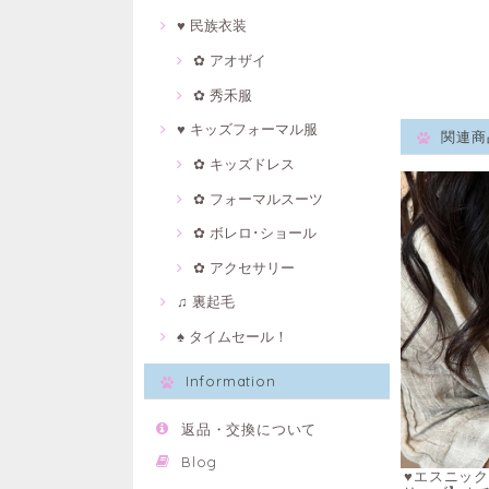
♥ 民族衣装
✿ アオザイ
✿ 秀禾服
♥ キッズフォーマル服
関連商
✿ キッズドレス
✿ フォーマルスーツ
✿ ボレロ･ショール
✿ アクセサリー
♫ 裏起毛
♠ タイムセール！
Information
返品・交換について
Blog
♥エスニック