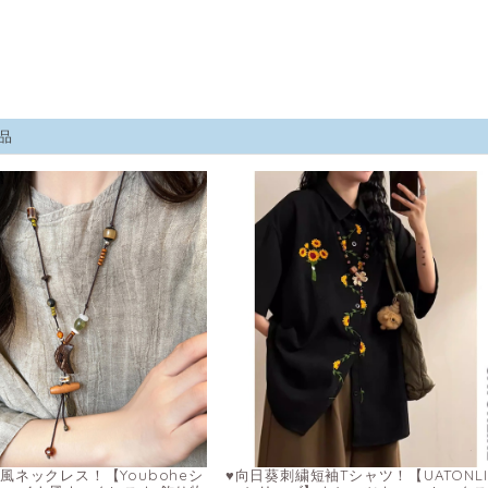
品
風ネックレス！【Youboheシ
♥向日葵刺繍短袖Tシャツ！【UATONLI