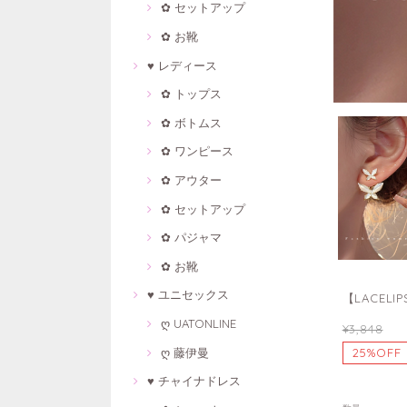
✿ セットアップ
✿ お靴
♥ レディース
✿ トップス
✿ ボトムス
✿ ワンピース
✿ アウター
✿ セットアップ
✿ パジャマ
✿ お靴
♥ ユニセックス
【LACEL
ღ UATONLINE
¥3,848
ღ 藤伊曼
25%OFF
♥ チャイナドレス