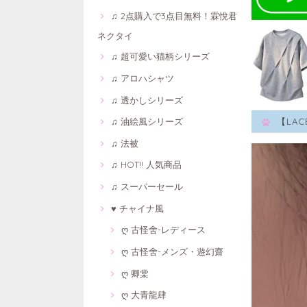
♫ 2点購入で3点目無料！霖悅君
ネクタイ
♫ 超可愛い猫柄シリーズ
♫ アロハシャツ
♫ 透かしシリーズ
♫ 油絵風シリーズ
【LA
♫ 法被
♫ HOT!! 人気商品
♫ スーパーセール
♥ チャイナ風
ღ 古怪舍-レディース
ღ 古怪舍-メンズ・遊幻齋
ღ 卿棠
ღ 大青龍肆