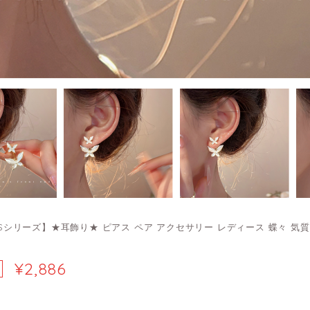
IPSシリーズ】★耳飾り★ ピアス ペア アクセサリー レディース 蝶々 気
¥2,886