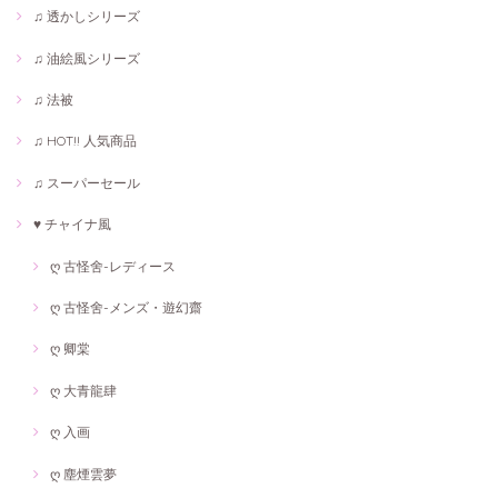
♫ 透かしシリーズ
♫ 油絵風シリーズ
♫ 法被
♫ HOT!! 人気商品
♫ スーパーセール
♥ チャイナ風
ღ 古怪舍-レディース
ღ 古怪舍-メンズ・遊幻齋
ღ 卿棠
ღ 大青龍肆
ღ 入画
ღ 塵煙雲夢