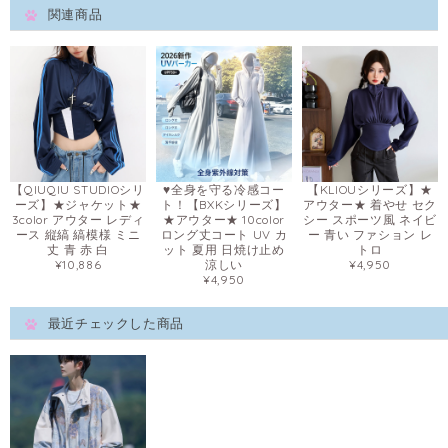
関連商品
【QIUQIU STUDIOシリ
♥全身を守る冷感コー
【KLIOUシリーズ】★
ーズ】★ジャケット★
ト！【BXKシリーズ】
アウター★ 着やせ セク
3color アウター レディ
★アウター★ 10color
シー スポーツ風 ネイビ
ース 縦縞 縞模様 ミニ
ロング丈コート UV カ
ー 青い ファション レ
丈 青 赤 白
ット 夏用 日焼け止め
トロ
¥10,886
涼しい
¥4,950
¥4,950
最近チェックした商品