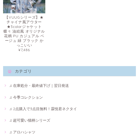
【VUUGシリーズ】★
チャイナ風アウター
★3colorジャケット
蝶々 油絵風 オリジナル
花柄 PU カジュアル ベ
ージュ 緑 ブラック か
っこいい
¥7,486
カテゴリ
♫ 在庫処分・最終値下げ｜翌日発送
♫ 今季コレクション
♫ 2点購入で3点目無料！霖悅君ネクタイ
♫ 超可愛い猫柄シリーズ
♫ アロハシャツ