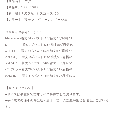
【商品名】アウター
【商品ID】118852098
【素 材】PU55％、ビスコース45％
【カラー】ブラック、グリーン、ベージュ
※※サイズ参考(cm)※※
M---------着丈69/バスト124/袖丈54/肩幅59
L---------- 着丈71/バスト128/袖丈55/肩幅60
XL(LL)----着丈73/バスト132/袖丈56/肩幅62
2XL(3L)---着丈75/バスト136/袖丈57/肩幅65
3XL(4L)---着丈77/バスト140/袖丈58/肩幅66.5
4XL(5L)---着丈79/バスト144/袖丈59/肩幅68
5XL(6L)---着丈81/バスト148/袖丈60/肩幅69.5
【サイズについて】
●サイズは平置きで実寸サイズを採寸しております。
●手作業での採寸の為記述寸法より若干の誤差が生じる場合がございま
す。