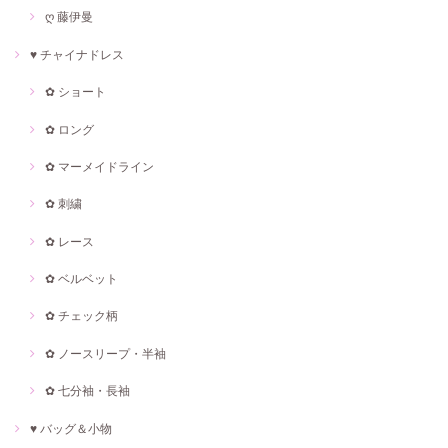
ღ 藤伊曼
♥ チャイナドレス
✿ ショート
✿ ロング
✿ マーメイドライン
✿ 刺繍
✿ レース
✿ ベルベット
✿ チェック柄
✿ ノースリープ・半袖
✿ 七分袖・長袖
♥ バッグ＆小物