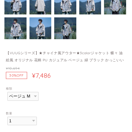
【VUUGシリーズ】★チャイナ風アウター★3colorジャケット 蝶々 油
絵風 オリジナル 花柄 PU カジュアル ベージュ 緑 ブラック かっこいい
¥10,694
¥7,486
30%OFF
種類
数量