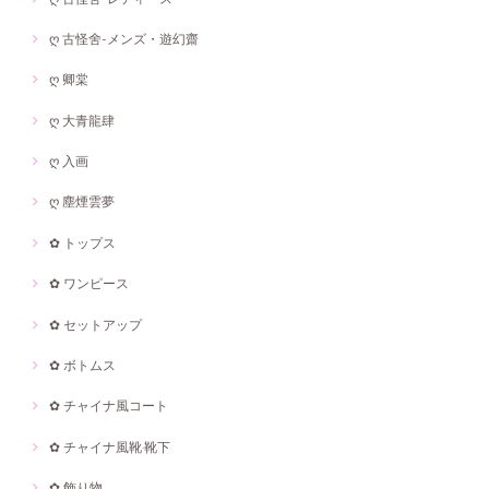
ღ 古怪舍-メンズ・遊幻齋
ღ 卿棠
ღ 大青龍肆
ღ 入画
ღ 塵煙雲夢
✿ トップス
✿ ワンピース
✿ セットアップ
✿ ボトムス
✿ チャイナ風コート
✿ チャイナ風靴·靴下
✿ 飾り物