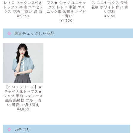
レトロ ネックレス付き
プス★ シャツ ユニセッ
ス ユニセックス 長袖
トップス 半袖 ユニセッ
クス レトロ 半袖 エス
花柄 ホワイト 白い 青
クス 花柄 可愛い 緑 白
ニック風 落書き ネイビ
い花柄
¥5,350
ー 青い
¥6,150
¥4,350
最近チェックした商品
【ZISUOシリーズ】★
チャイナ風トップス★
シャツ 半袖 レディース
縦縞 縞模様 ブルー 青
い 可愛い 切り替え
¥4,800
カテゴリ