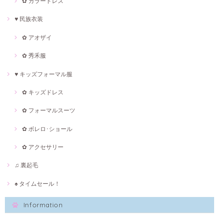
✿ カラードレス
♥ 民族衣装
✿ アオザイ
✿ 秀禾服
♥ キッズフォーマル服
✿ キッズドレス
✿ フォーマルスーツ
✿ ボレロ･ショール
✿ アクセサリー
♫ 裏起毛
♠ タイムセール！
Information