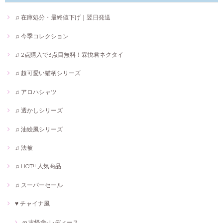
♫ 在庫処分・最終値下げ｜翌日発送
♫ 今季コレクション
♫ 2点購入で3点目無料！霖悅君ネクタイ
♫ 超可愛い猫柄シリーズ
♫ アロハシャツ
♫ 透かしシリーズ
♫ 油絵風シリーズ
♫ 法被
♫ HOT!! 人気商品
♫ スーパーセール
♥ チャイナ風
ღ 古怪舍-レディース