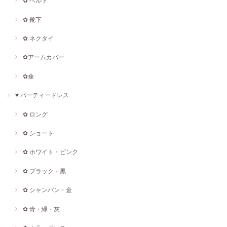
✿ ベルト
✿ 靴下
✿ ネクタイ
✿アームカバー
✿傘
♥ パーティードレス
✿ ロング
✿ ショート
✿ ホワイト・ピンク
✿ ブラック・黒
✿ シャンパン・金
✿ 青・緑・灰