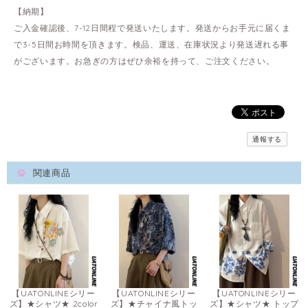
【納期】
ご入金確認後、7-12日間程で発送いたします。発送からお手元に届くま
で3-5日間お時間を頂きます。検品、運送、在庫状況より発送遅れる事
がございます。お急ぎの方はぜひ余裕を持って、ご注文ください。
通報する
関連商品
【UATONLINEシリー
【UATONLINEシリー
【UATONLINEシリー
ズ】★シャツ★ 2color
ズ】★チャイナ風トッ
ズ】★シャツ★ トップ