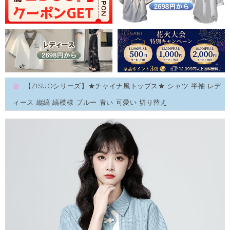
【ZISUOシリーズ】★チャイナ風トップス★ シャツ 半袖 レデ
ィース 縦縞 縞模様 ブルー 青い 可愛い 切り替え