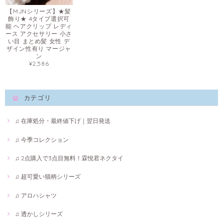
【MJNシリーズ】★髪
飾り★ 4タイプ選択可
能 ヘアクリップ レディ
ース アクセサリー 小さ
い目 まとめ髪 女性 デ
ザイン性有り マージャ
ン
¥2,586
カテゴリ
♫ 在庫処分・最終値下げ｜翌日発送
♫ 今季コレクション
♫ 2点購入で3点目無料！霖悅君ネクタイ
♫ 超可愛い猫柄シリーズ
♫ アロハシャツ
♫ 透かしシリーズ