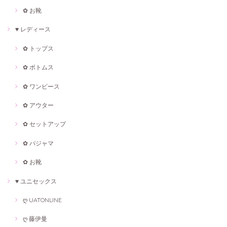
✿ お靴
♥ レディース
✿ トップス
✿ ボトムス
✿ ワンピース
✿ アウター
✿ セットアップ
✿ パジャマ
✿ お靴
♥ ユニセックス
ღ UATONLINE
ღ 藤伊曼