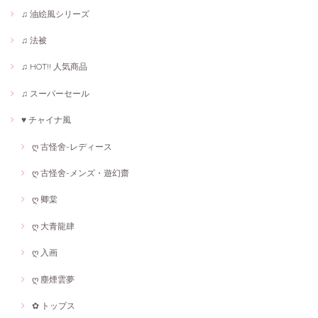
♫ 油絵風シリーズ
♫ 法被
♫ HOT!! 人気商品
♫ スーパーセール
♥ チャイナ風
ღ 古怪舍-レディース
ღ 古怪舍-メンズ・遊幻齋
ღ 卿棠
ღ 大青龍肆
ღ 入画
ღ 塵煙雲夢
✿ トップス