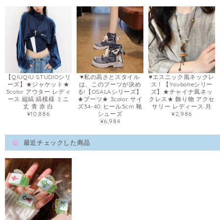
【QIUQIU STUDIOシリ
♥私の高さとスタイル
♥エスニック風ネックレ
ーズ】★ジャケット★
は、このブーツが決め
ス！【Youboheシリー
3color アウター レディ
る!【OSALAシリーズ】
ズ】★チャイナ風ネッ
ース 縦縞 縞模様 ミニ
★ブーツ★ 3color サイ
クレス★ 飾り物 アクセ
丈 青 赤 白
ズ34-40 ヒール5cm 靴
サリー レディース 月
¥10,886
シューズ
¥2,986
¥6,984
最近チェックした商品