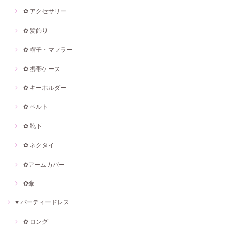
✿ アクセサリー
✿ 髪飾り
✿ 帽子・マフラー
✿ 携帯ケース
✿ キーホルダー
✿ ベルト
✿ 靴下
✿ ネクタイ
✿アームカバー
✿傘
♥ パーティードレス
✿ ロング