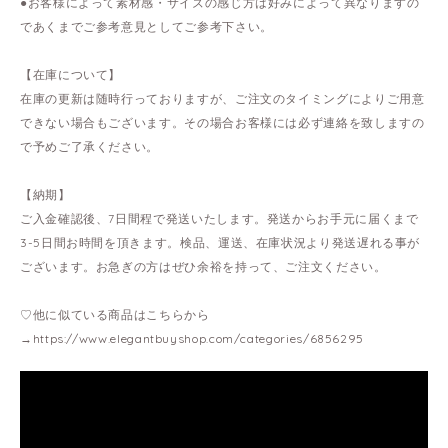
●お客様によって素材感・サイズの感じ方は好みによって異なりますの
であくまでご参考意見としてご参考下さい。
【在庫について】
在庫の更新は随時行っておりますが、ご注文のタイミングによりご用意
できない場合もございます。その場合お客様には必ず連絡を致しますの
で予めご了承ください。
【納期】
ご入金確認後、7日間程で発送いたします。発送からお手元に届くまで
3-5日間お時間を頂きます。検品、運送、在庫状況より発送遅れる事が
ございます。お急ぎの方はぜひ余裕を持って、ご注文ください。
♡他に似ている商品はこちらから
→
https://www.elegantbuyshop.com/categories/6856295