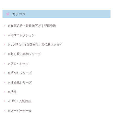
カテゴリ
♫ 在庫処分・最終値下げ｜翌日発送
♫ 今季コレクション
♫ 2点購入で3点目無料！霖悅君ネクタイ
♫ 超可愛い猫柄シリーズ
♫ アロハシャツ
♫ 透かしシリーズ
♫ 油絵風シリーズ
♫ 法被
♫ HOT!! 人気商品
♫ スーパーセール