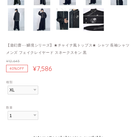
【遊幻齋---鱗境シリーズ】★チャイナ風トップス★ シャツ 長袖シャツ
メンズ フェイクレイヤード スネークスキン 黒
¥12,643
¥7,586
40%OFF
種類
数量