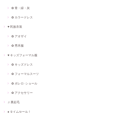
✿ 青・緑・灰
✿ カラードレス
♥ 民族衣装
✿ アオザイ
✿ 秀禾服
♥ キッズフォーマル服
✿ キッズドレス
✿ フォーマルスーツ
✿ ボレロ･ショール
✿ アクセサリー
♫ 裏起毛
♠ タイムセール！