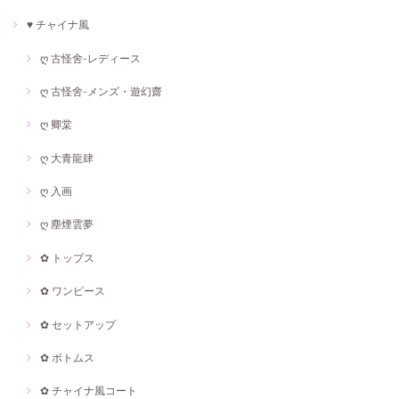
♥ チャイナ風
ღ 古怪舍-レディース
ღ 古怪舍-メンズ・遊幻齋
ღ 卿棠
ღ 大青龍肆
ღ 入画
ღ 塵煙雲夢
✿ トップス
✿ ワンピース
✿ セットアップ
✿ ボトムス
✿ チャイナ風コート