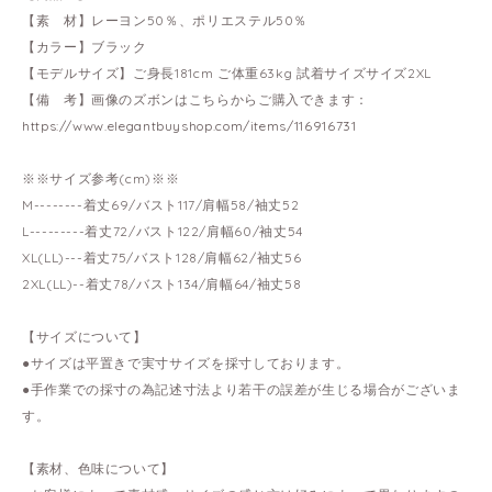
【素 材】レーヨン50％、ポリエステル50％
【カラー】ブラック
【モデルサイズ】ご身長181cm ご体重63kg 試着サイズサイズ2XL
【備 考】画像のズボンはこちらからご購入できます：
https://www.elegantbuyshop.com/items/116916731
※※サイズ参考(cm)※※
M--------着丈69/バスト117/肩幅58/袖丈52
L---------着丈72/バスト122/肩幅60/袖丈54
XL(LL)---着丈75/バスト128/肩幅62/袖丈56
2XL(LL)--着丈78/バスト134/肩幅64/袖丈58
【サイズについて】
●サイズは平置きで実寸サイズを採寸しております。
●手作業での採寸の為記述寸法より若干の誤差が生じる場合がございま
す。
【素材、色味について】