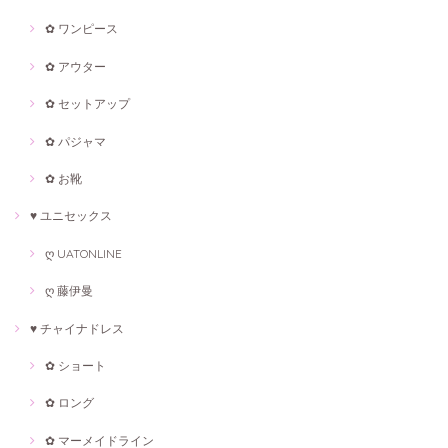
✿ ワンピース
✿ アウター
✿ セットアップ
✿ パジャマ
✿ お靴
♥ ユニセックス
ღ UATONLINE
ღ 藤伊曼
♥ チャイナドレス
✿ ショート
✿ ロング
✿ マーメイドライン