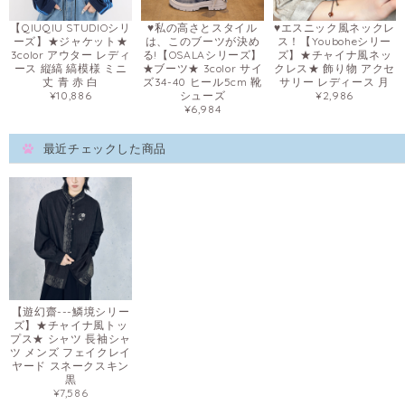
【QIUQIU STUDIOシリ
♥私の高さとスタイル
♥エスニック風ネックレ
ーズ】★ジャケット★
は、このブーツが決め
ス！【Youboheシリー
3color アウター レディ
る!【OSALAシリーズ】
ズ】★チャイナ風ネッ
ース 縦縞 縞模様 ミニ
★ブーツ★ 3color サイ
クレス★ 飾り物 アクセ
丈 青 赤 白
ズ34-40 ヒール5cm 靴
サリー レディース 月
¥10,886
シューズ
¥2,986
¥6,984
最近チェックした商品
【遊幻齋---鱗境シリー
ズ】★チャイナ風トッ
プス★ シャツ 長袖シャ
ツ メンズ フェイクレイ
ヤード スネークスキン
黒
¥7,586