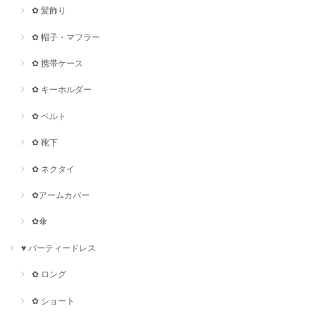
✿ 髪飾り
✿ 帽子・マフラー
✿ 携帯ケース
✿ キーホルダー
✿ ベルト
✿ 靴下
✿ ネクタイ
✿アームカバー
✿傘
♥ パーティードレス
✿ ロング
✿ ショート