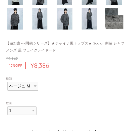
【遊幻齋---問鶴シリーズ】★チャイナ風トップス★ 2color 刺繍 シャツ
メンズ 黒 フェイクレイヤード
¥9,865
¥8,386
15%OFF
種類
数量