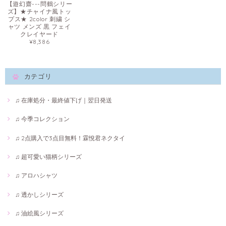
【遊幻齋---問鶴シリー
ズ】★チャイナ風トッ
プス★ 2color 刺繍 シ
ャツ メンズ 黒 フェイ
クレイヤード
¥8,386
カテゴリ
♫ 在庫処分・最終値下げ｜翌日発送
♫ 今季コレクション
♫ 2点購入で3点目無料！霖悅君ネクタイ
♫ 超可愛い猫柄シリーズ
♫ アロハシャツ
♫ 透かしシリーズ
♫ 油絵風シリーズ