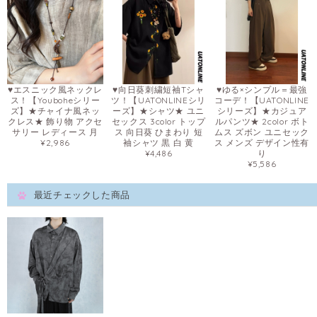
♥エスニック風ネックレ
♥向日葵刺繍短袖Tシャ
♥ゆる×シンプル＝最強
ス！【Youboheシリー
ツ！【UATONLINEシリ
コーデ！【UATONLINE
ズ】★チャイナ風ネッ
ーズ】★シャツ★ ユニ
シリーズ】★カジュア
クレス★ 飾り物 アクセ
セックス 3color トップ
ルパンツ★ 2color ボト
サリー レディース 月
ス 向日葵 ひまわり 短
ムス ズボン ユニセック
¥2,986
袖シャツ 黒 白 黄
ス メンズ デザイン性有
¥4,486
り
¥5,586
最近チェックした商品