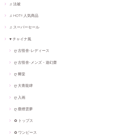
♫ 法被
♫ HOT!! 人気商品
♫ スーパーセール
♥ チャイナ風
ღ 古怪舍-レディース
ღ 古怪舍-メンズ・遊幻齋
ღ 卿棠
ღ 大青龍肆
ღ 入画
ღ 塵煙雲夢
✿ トップス
✿ ワンピース