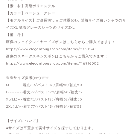
【素 材】高級ポリエステル
【カラー】ベージュ、グレー
【モデルサイズ】ご身長181cm ご体重63kg 試着サイズ白いシャツのサ
イズXL 試着グレーのシャツのサイズ2XL
【備 考】
画像のフェイクレイヤードズボンはこちらからご購入できます：
https://www.elegantbuyshop.com/items/116911748
画像のスネークスキンズボンはこちらからご購入できます：
https://www.elegantbuyshop.com/items/116916002
※※サイズ参考(cm)※※
M--------着丈69/バスト116/肩幅58/袖丈50
L---------着丈72/バスト122/肩幅60/袖丈52
XL(LL)---着丈75/バスト128/肩幅62/袖丈55
2XL(LL)--着丈77/バスト134/肩幅64/袖丈58
【サイズについて】
●サイズは平置きで実寸サイズを採寸しております。