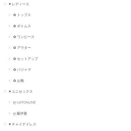
♥ レディース
✿ トップス
✿ ボトムス
✿ ワンピース
✿ アウター
✿ セットアップ
✿ パジャマ
✿ お靴
♥ ユニセックス
ღ UATONLINE
ღ 藤伊曼
♥ チャイナドレス