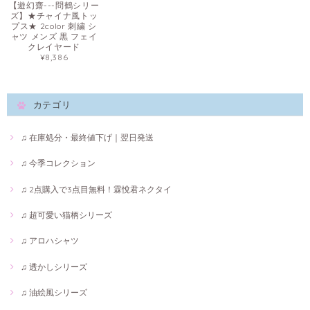
【遊幻齋---問鶴シリー
ズ】★チャイナ風トッ
プス★ 2color 刺繍 シ
ャツ メンズ 黒 フェイ
クレイヤード
¥8,386
カテゴリ
♫ 在庫処分・最終値下げ｜翌日発送
♫ 今季コレクション
♫ 2点購入で3点目無料！霖悅君ネクタイ
♫ 超可愛い猫柄シリーズ
♫ アロハシャツ
♫ 透かしシリーズ
♫ 油絵風シリーズ