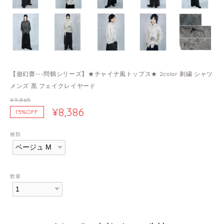
【遊幻齋---問鶴シリーズ】★チャイナ風トップス★ 2color 刺繍 シャツ
メンズ 黒 フェイクレイヤード
¥9,865
¥8,386
15%OFF
種類
数量