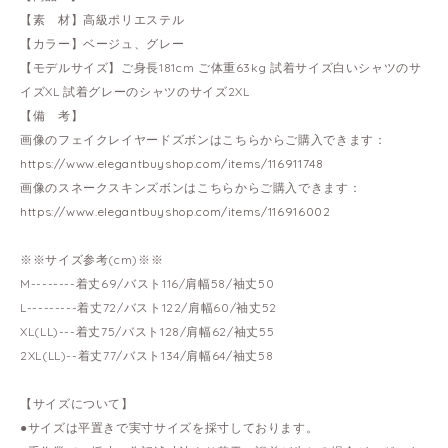
【素 材】高級ポリエステル
【カラー】ベージュ、グレー
【モデルサイズ】ご身長181cm ご体重63kg 試着サイズ白いシャツのサ
イズXL 試着グレーのシャツのサイズ2XL
【備 考】
画像のフェイクレイヤードズボンはこちらからご購入できます：
https://www.elegantbuyshop.com/items/116911748
画像のスネークスキンズボンはこちらからご購入できます：
https://www.elegantbuyshop.com/items/116916002
※※サイズ参考(cm)※※
M--------着丈69/バスト116/肩幅58/袖丈50
L---------着丈72/バスト122/肩幅60/袖丈52
XL(LL)---着丈75/バスト128/肩幅62/袖丈55
2XL(LL)--着丈77/バスト134/肩幅64/袖丈58
【サイズについて】
●サイズは平置きで実寸サイズを採寸しております。