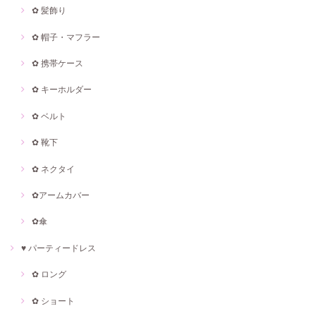
✿ 髪飾り
✿ 帽子・マフラー
✿ 携帯ケース
✿ キーホルダー
✿ ベルト
✿ 靴下
✿ ネクタイ
✿アームカバー
✿傘
♥ パーティードレス
✿ ロング
✿ ショート