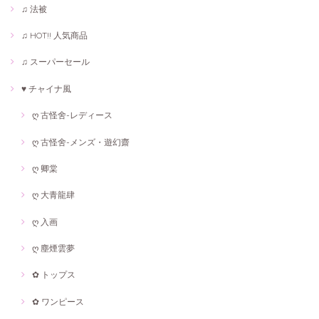
♫ 法被
♫ HOT!! 人気商品
♫ スーパーセール
♥ チャイナ風
ღ 古怪舍-レディース
ღ 古怪舍-メンズ・遊幻齋
ღ 卿棠
ღ 大青龍肆
ღ 入画
ღ 塵煙雲夢
✿ トップス
✿ ワンピース