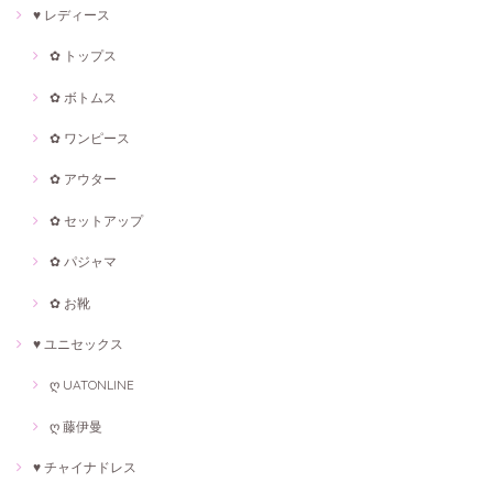
♥ レディース
✿ トップス
✿ ボトムス
✿ ワンピース
✿ アウター
✿ セットアップ
✿ パジャマ
✿ お靴
♥ ユニセックス
ღ UATONLINE
ღ 藤伊曼
♥ チャイナドレス