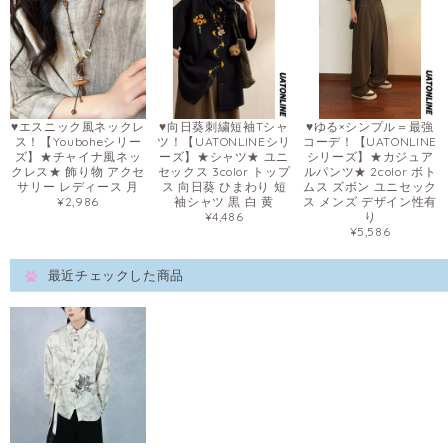
♥エスニック風ネックレ
♥向日葵刺繍短袖Tシャ
♥ゆる×シンプル＝最強
ス！【Youboheシリー
ツ！【UATONLINEシリ
コーデ！【UATONLINE
ズ】★チャイナ風ネッ
ーズ】★シャツ★ ユニ
シリーズ】★カジュア
クレス★ 飾り物 アクセ
セックス 3color トップ
ルパンツ★ 2color ボト
サリー レディース 月
ス 向日葵 ひまわり 短
ムス ズボン ユニセック
¥2,986
袖シャツ 黒 白 黄
ス メンズ デザイン性有
¥4,486
り
¥5,586
最近チェックした商品