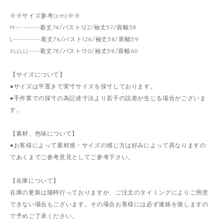
※※サイズ参考(cm)※※
M---------着丈74/バスト122/袖丈57/肩幅58
L----------着丈76/バスト126/袖丈58/肩幅59
XL(LL)----着丈78/バスト130/袖丈58/肩幅60
【サイズについて】
●サイズは平置きで実寸サイズを採寸しております。
●手作業での採寸の為記述寸法より若干の誤差が生じる場合がございま
す。
【素材、色味について】
●お客様によって素材感・サイズの感じ方は好みによって異なりますの
であくまでご参考意見としてご参考下さい。
【在庫について】
在庫の更新は随時行っておりますが、ご注文のタイミングによりご用意
できない場合もございます。その場合お客様には必ず連絡を致しますの
で予めご了承ください。