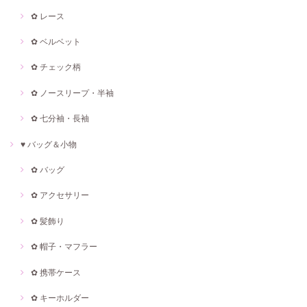
✿ レース
✿ ベルベット
✿ チェック柄
✿ ノースリープ・半袖
✿ 七分袖・長袖
♥ バッグ＆小物
✿ バッグ
✿ アクセサリー
✿ 髪飾り
✿ 帽子・マフラー
✿ 携帯ケース
✿ キーホルダー