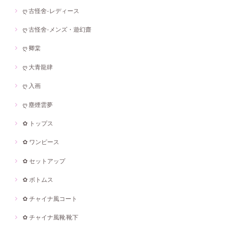
ღ 古怪舍-レディース
ღ 古怪舍-メンズ・遊幻齋
ღ 卿棠
ღ 大青龍肆
ღ 入画
ღ 塵煙雲夢
✿ トップス
✿ ワンピース
✿ セットアップ
✿ ボトムス
✿ チャイナ風コート
✿ チャイナ風靴·靴下