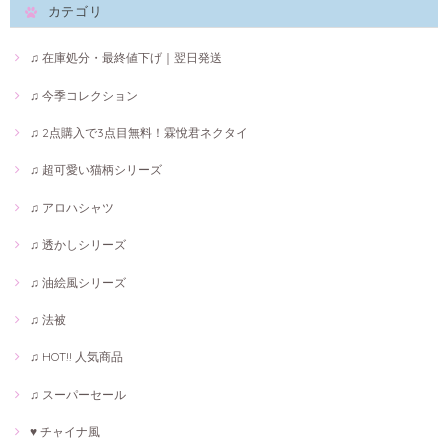
カテゴリ
♫ 在庫処分・最終値下げ｜翌日発送
♫ 今季コレクション
♫ 2点購入で3点目無料！霖悅君ネクタイ
♫ 超可愛い猫柄シリーズ
♫ アロハシャツ
♫ 透かしシリーズ
♫ 油絵風シリーズ
♫ 法被
♫ HOT!! 人気商品
♫ スーパーセール
♥ チャイナ風