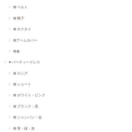
✿ ベルト
✿ 靴下
✿ ネクタイ
✿アームカバー
✿傘
♥ パーティードレス
✿ ロング
✿ ショート
✿ ホワイト・ピンク
✿ ブラック・黒
✿ シャンパン・金
✿ 青・緑・灰