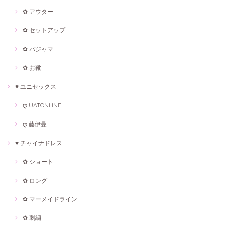
✿ アウター
✿ セットアップ
✿ パジャマ
✿ お靴
♥ ユニセックス
ღ UATONLINE
ღ 藤伊曼
♥ チャイナドレス
✿ ショート
✿ ロング
✿ マーメイドライン
✿ 刺繍