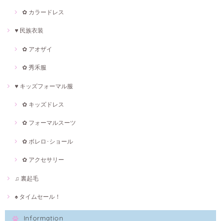
✿ カラードレス
♥ 民族衣装
✿ アオザイ
✿ 秀禾服
♥ キッズフォーマル服
✿ キッズドレス
✿ フォーマルスーツ
✿ ボレロ･ショール
✿ アクセサリー
♫ 裏起毛
♠ タイムセール！
Information