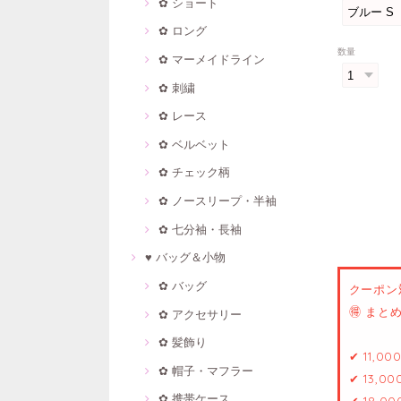
✿ ショート
✿ ロング
数量
✿ マーメイドライン
✿ 刺繍
✿ レース
✿ ベルベット
✿ チェック柄
✿ ノースリープ・半袖
✿ 七分袖・長袖
♥ バッグ＆小物
✿ バッグ
クーポン
🉐 ま
✿ アクセサリー
✿ 髪飾り
✔ 11,0
✿ 帽子・マフラー
✔ 13,0
✿ 携帯ケース