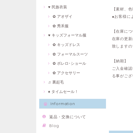
♥ 民族衣装
【素材、色
●お客様に
✿ アオザイ
✿ 秀禾服
【在庫につ
♥ キッズフォーマル服
在庫の更新
✿ キッズドレス
致しますの
✿ フォーマルスーツ
【納期】
✿ ボレロ･ショール
ご入金確認
✿ アクセサリー
る事がござ
♫ 裏起毛
♠ タイムセール！
Information
返品・交換について
Blog