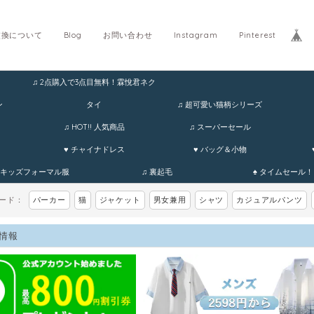
交換について
Blog
お問い合わせ
Instagram
Pinterest
♫ 2点購入で3点目無料！霖悅君ネク
ホ
ン
タイ
♫ 超可愛い猫柄シリーズ
♫ HOT!! 人気商品
♫ スーパーセール
♥ チャイナドレス
♥ バッグ＆小物
 キッズフォーマル服
♫ 裏起毛
♠ タイムセール！
ワード：
パーカー
猫
ジャケット
男女兼用
シャツ
カジュアルパンツ
情報