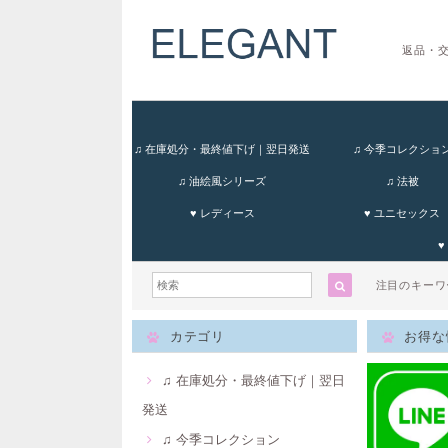
返品・
♫ 在庫処分・最終値下げ｜翌日発送
♫ 今季コレクショ
♫ 油絵風シリーズ
♫ 法被
♥ レディース
♥ ユニセックス
♥
注目のキー
カテゴリ
お得な
♫ 在庫処分・最終値下げ｜翌日
発送
♫ 今季コレクション