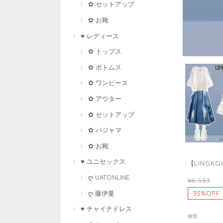
✿ セットアップ
✿ お靴
♥ レディース
✿ トップス
✿ ボトムス
✿ ワンピース
✿ アウター
✿ セットアップ
✿ パジャマ
✿ お靴
♥ ユニセックス
【LINGK
ღ UATONLINE
¥8,593
ღ 藤伊曼
35%OFF
♥ チャイナドレス
種類