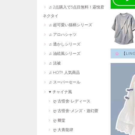
♫ 2点購入で3点目無料！霖悅君
ネクタイ
♫ 超可愛い猫柄シリーズ
♫ アロハシャツ
♫ 透かしシリーズ
♫ 油絵風シリーズ
【LI
♫ 法被
♫ HOT!! 人気商品
♫ スーパーセール
♥ チャイナ風
ღ 古怪舍-レディース
ღ 古怪舍-メンズ・遊幻齋
ღ 卿棠
ღ 大青龍肆