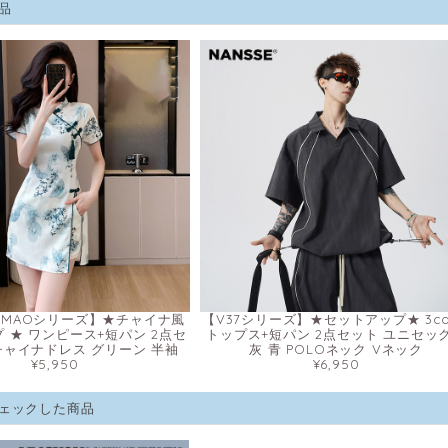
品
IAOMAOシリーズ】★チャイナ風
【V37シリーズ】★セットアップ★ 3col
 ★ ワンピース+短パン 2点セ
トップス+短パン 2点セット ユニセッ
チャイナドレス グリーン 半袖
灰 青 POLOネック Vネック
¥5,950
¥6,950
ェックした商品