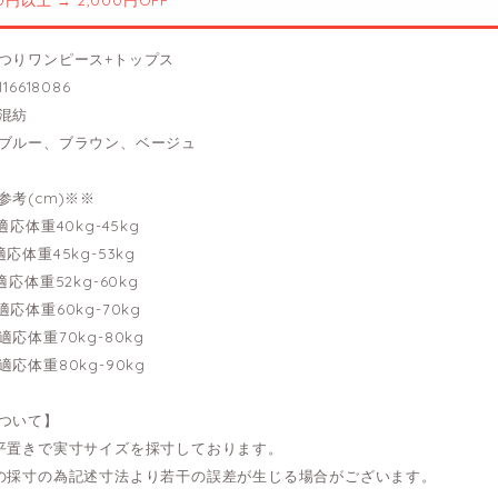
00円以上 → 2,000円OFF
つりワンピース+トップス
16618086
混紡
ブルー、ブラウン、ベージュ
参考(cm)※※
---適応体重40kg-45kg
--適応体重45kg-53kg
---適応体重52kg-60kg
--適応体重60kg-70kg
--適応体重70kg-80kg
--適応体重80kg-90kg
ついて】
平置きで実寸サイズを採寸しております。
の採寸の為記述寸法より若干の誤差が生じる場合がございます。