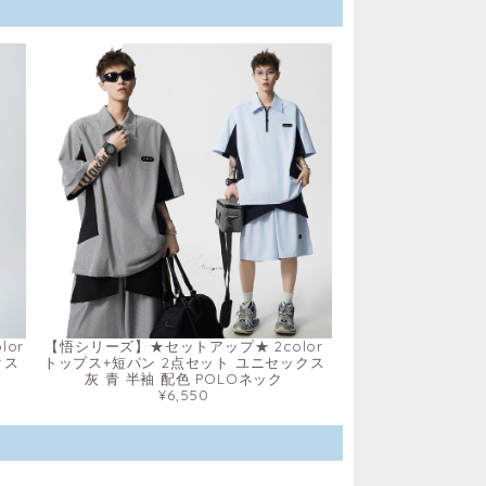
or
【悟シリーズ】★セットアップ★ 2color
クス
トップス+短パン 2点セット ユニセックス
灰 青 半袖 配色 POLOネック
¥6,550