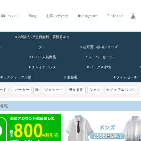
交換について
Blog
お問い合わせ
Instagram
Pinterest
♫ 2点購入で3点目無料！霖悅君ネク
ホ
ン
タイ
♫ 超可愛い猫柄シリーズ
♫ HOT!! 人気商品
♫ スーパーセール
♥ チャイナドレス
♥ バッグ＆小物
 キッズフォーマル服
♫ 裏起毛
♠ タイムセール！
ワード：
パーカー
猫
ジャケット
男女兼用
シャツ
カジュアルパンツ
情報