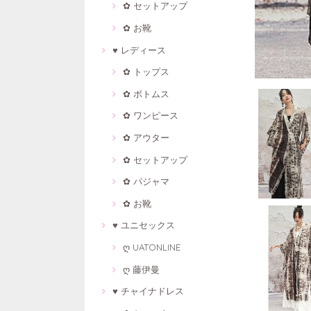
✿ セットアップ
✿ お靴
♥ レディース
✿ トップス
✿ ボトムス
✿ ワンピース
✿ アウター
✿ セットアップ
✿ パジャマ
✿ お靴
♥ ユニセックス
ღ UATONLINE
ღ 藤伊曼
♥ チャイナドレス