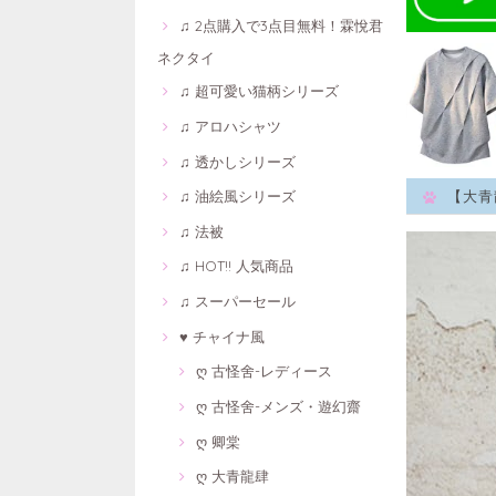
♫ 2点購入で3点目無料！霖悅君
ネクタイ
♫ 超可愛い猫柄シリーズ
♫ アロハシャツ
♫ 透かしシリーズ
♫ 油絵風シリーズ
【大青
♫ 法被
♫ HOT!! 人気商品
♫ スーパーセール
♥ チャイナ風
ღ 古怪舍-レディース
ღ 古怪舍-メンズ・遊幻齋
ღ 卿棠
ღ 大青龍肆