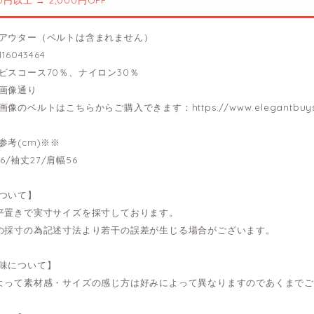
00円以上 → 2,000円OFF
アウター（ベルトは含まれません）
16043464
ビスコース70％、ナイロン30％
画像通り
画像のベルトはこちらからご購入できます：
https://www.elegantbu
参考(cm)※※
126/袖丈27/肩幅56
ついて】
平置きで実寸サイズを採寸しております。
の採寸の為記述寸法より若干の誤差が生じる場合がございます。
味について】
よって素材感・サイズの感じ方は好みによって異なりますのであくまで