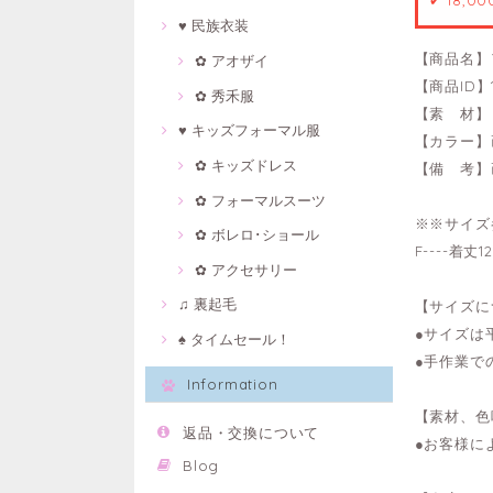
✔ 18,0
♥ 民族衣装
【商品名】
✿ アオザイ
【商品ID】1
✿ 秀禾服
【素 材】
♥ キッズフォーマル服
【カラー】
✿ キッズドレス
【備 考】
✿ フォーマルスーツ
※※サイズ
✿ ボレロ･ショール
F----着丈
✿ アクセサリー
♫ 裏起毛
【サイズに
●サイズは
♠ タイムセール！
●手作業で
Information
【素材、色
返品・交換について
●お客様に
Blog