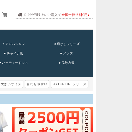
12,999円以上のご購入で
全国一律送料0円♪
ーム
♫ アロハシャツ
♫ 透かしシリーズ
♥ チャイナ風
♥ メンズ
♥ パーティードレス
♥ 民族衣装
大きいサイズ
合わせやすい
UATONLINEシリーズ