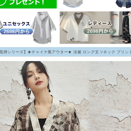
龍肆シリーズ】★チャイナ風アウター★ 法被 ロング丈 Vネック プリント