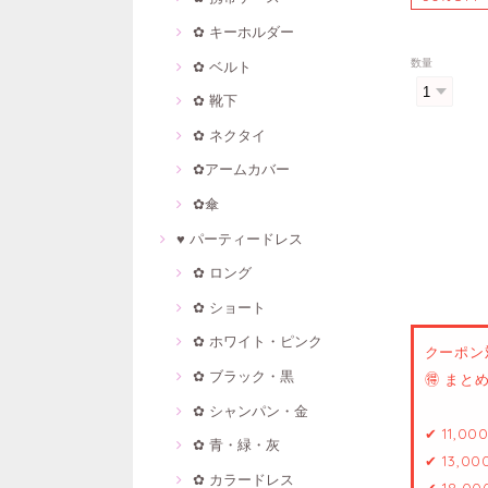
✿ キーホルダー
数量
✿ ベルト
✿ 靴下
✿ ネクタイ
✿アームカバー
✿傘
♥ パーティードレス
✿ ロング
✿ ショート
✿ ホワイト・ピンク
クーポン
✿ ブラック・黒
🉐 ま
✿ シャンパン・金
✔ 11,0
✿ 青・緑・灰
✔ 13,0
✿ カラードレス