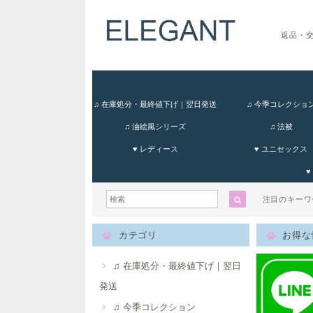
返品・
♫ 在庫処分・最終値下げ｜翌日発送
♫ 今季コレクショ
♫ 油絵風シリーズ
♫ 法被
♥ レディース
♥ ユニセックス
♥
注目のキー
カテゴリ
お得な
♫ 在庫処分・最終値下げ｜翌日
発送
♫ 今季コレクション