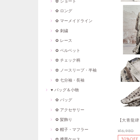
✿ ショート
✿ ロング
✿ マーメイドライン
✿ 刺繍
✿ レース
✿ ベルベット
✿ チェック柄
✿ ノースリープ・半袖
✿ 七分袖・長袖
♥ バッグ＆小物
✿ バッグ
✿ アクセサリー
✿ 髪飾り
【大青龍肆
✿ 帽子・マフラー
¥16,980
30%OFF
✿ 携帯ケース