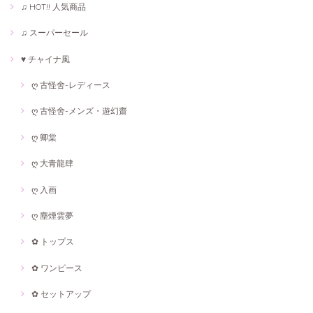
♫ HOT!! 人気商品
♫ スーパーセール
♥ チャイナ風
ღ 古怪舍-レディース
ღ 古怪舍-メンズ・遊幻齋
ღ 卿棠
ღ 大青龍肆
ღ 入画
ღ 塵煙雲夢
✿ トップス
✿ ワンピース
✿ セットアップ