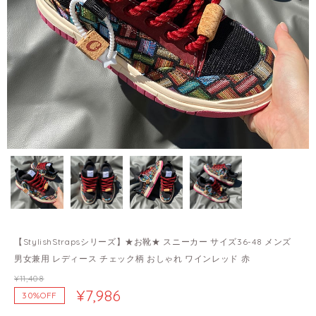
【StylishStrapsシリーズ】★お靴★ スニーカー サイズ36-48 メンズ
男女兼用 レディース チェック柄 おしゃれ ワインレッド 赤
¥11,408
¥7,986
30%OFF