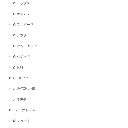
✿ トップス
✿ ボトムス
✿ ワンピース
✿ アウター
✿ セットアップ
✿ パジャマ
✿ お靴
♥ ユニセックス
ღ UATONLINE
ღ 藤伊曼
♥ チャイナドレス
✿ ショート