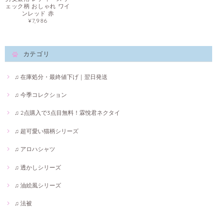
ェック柄 おしゃれ ワイ
ンレッド 赤
¥7,986
カテゴリ
♫ 在庫処分・最終値下げ｜翌日発送
♫ 今季コレクション
♫ 2点購入で3点目無料！霖悅君ネクタイ
♫ 超可愛い猫柄シリーズ
♫ アロハシャツ
♫ 透かしシリーズ
♫ 油絵風シリーズ
♫ 法被