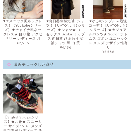
♥エスニック風ネックレ
♥向日葵刺繍短袖Tシャ
♥ゆる×シンプル＝最強
ス！【Youboheシリー
ツ！【UATONLINEシリ
コーデ！【UATONLINE
ズ】★チャイナ風ネッ
ーズ】★シャツ★ ユニ
シリーズ】★カジュア
クレス★ 飾り物 アクセ
セックス 3color トップ
ルパンツ★ 2color ボト
サリー レディース 月
ス 向日葵 ひまわり 短
ムス ズボン ユニセック
¥2,986
袖シャツ 黒 白 黄
ス メンズ デザイン性有
¥4,486
り
¥5,586
最近チェックした商品
【StylishStrapsシリー
ズ】★お靴★ スニーカ
ー サイズ36-48 メンズ
男女兼用 レディース チ