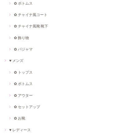
✿ ボトムス
✿ チャイナ風コート
✿ チャイナ風靴·靴下
✿ 飾り物
✿ パジャマ
♥ メンズ
✿ トップス
✿ ボトムス
✿ アウター
✿ セットアップ
✿ お靴
♥ レディース