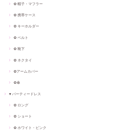
✿ 帽子・マフラー
✿ 携帯ケース
✿ キーホルダー
✿ ベルト
✿ 靴下
✿ ネクタイ
✿アームカバー
✿傘
♥ パーティードレス
✿ ロング
✿ ショート
✿ ホワイト・ピンク