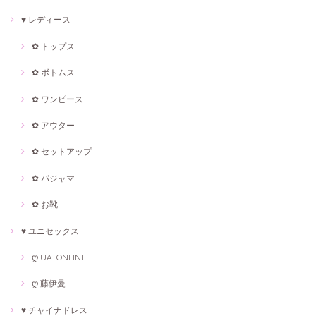
♥ レディース
✿ トップス
✿ ボトムス
✿ ワンピース
✿ アウター
✿ セットアップ
✿ パジャマ
✿ お靴
♥ ユニセックス
ღ UATONLINE
ღ 藤伊曼
♥ チャイナドレス