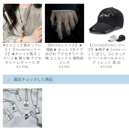
♥エスニック風ネックレ
【BAIKEシリーズ】★
【CHUNDIEXINシリー
ス！【Youboheシリー
指輪★ セット 5タイプ
ズ】★帽子★ 2color ハ
ズ】★チャイナ風ネッ
ゆびわ アクセサリー 小
ット ぼうし ユニセック
クレス★ 飾り物 アクセ
物 ユニセックス 個性的
ス ベースボールキャッ
サリー レディース 月
メンズ
プ トレンド 黒 白
¥2,986
¥3,150
¥3,350
最近チェックした商品