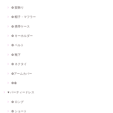
✿ 髪飾り
✿ 帽子・マフラー
✿ 携帯ケース
✿ キーホルダー
✿ ベルト
✿ 靴下
✿ ネクタイ
✿アームカバー
✿傘
♥ パーティードレス
✿ ロング
✿ ショート