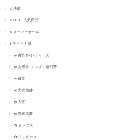
♫ 法被
♫ HOT!! 人気商品
♫ スーパーセール
♥ チャイナ風
ღ 古怪舍-レディース
ღ 古怪舍-メンズ・遊幻齋
ღ 卿棠
ღ 大青龍肆
ღ 入画
ღ 塵煙雲夢
✿ トップス
✿ ワンピース