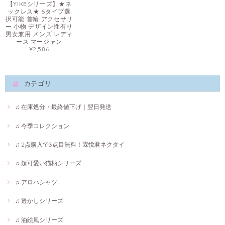
【YIKEシリーズ】★ネ
ックレス★ 6タイプ選
択可能 首輪 アクセサリ
ー 小物 デザイン性有り
男女兼用 メンズ レディ
ース マージャン
¥2,586
カテゴリ
♫ 在庫処分・最終値下げ｜翌日発送
♫ 今季コレクション
♫ 2点購入で3点目無料！霖悅君ネクタイ
♫ 超可愛い猫柄シリーズ
♫ アロハシャツ
♫ 透かしシリーズ
♫ 油絵風シリーズ