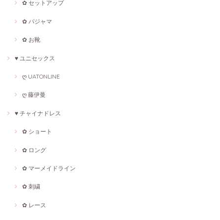
✿ セットアップ
✿ パジャマ
✿ お靴
♥ ユニセックス
ღ UATONLINE
ღ 藤伊曼
♥ チャイナドレス
✿ ショート
✿ ロング
✿ マーメイドライン
✿ 刺繍
✿ レース