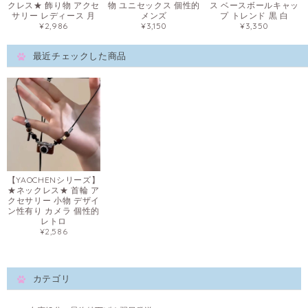
クレス★ 飾り物 アクセ
物 ユニセックス 個性的
ス ベースボールキャッ
サリー レディース 月
メンズ
プ トレンド 黒 白
¥2,986
¥3,150
¥3,350
最近チェックした商品
【YAOCHENシリーズ】
★ネックレス★ 首輪 ア
クセサリー 小物 デザイ
ン性有り カメラ 個性的
レトロ
¥2,586
カテゴリ