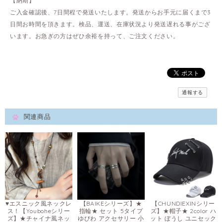
【納期】
ご入金確認後、7日間程で発送いたします。発送からお手元に届くまで3
日間お時間を頂きます。検品、運送、在庫状況より発送遅れる事がござ
います。お急ぎの方はぜひ余裕を持って、ご注文ください。
通報する
関連商品
♥エスニック風ネックレ
【BAIKEシリーズ】★
【CHUNDIEXINシリー
ス！【Youboheシリー
指輪★ セット 5タイプ
ズ】★帽子★ 2color ハ
ズ】★チャイナ風ネッ
ゆびわ アクセサリー 小
ット ぼうし ユニセック