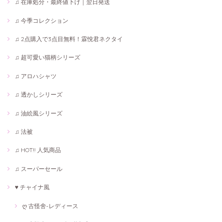
♫ 在庫処分・最終値下げ｜翌日発送
♫ 今季コレクション
♫ 2点購入で3点目無料！霖悅君ネクタイ
♫ 超可愛い猫柄シリーズ
♫ アロハシャツ
♫ 透かしシリーズ
♫ 油絵風シリーズ
♫ 法被
♫ HOT!! 人気商品
♫ スーパーセール
♥ チャイナ風
ღ 古怪舍-レディース