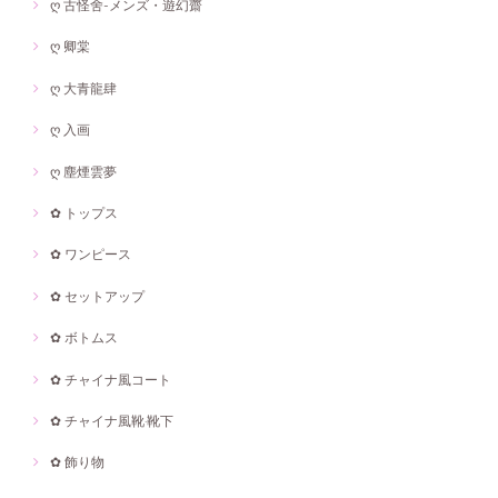
ღ 古怪舍-メンズ・遊幻齋
ღ 卿棠
ღ 大青龍肆
ღ 入画
ღ 塵煙雲夢
✿ トップス
✿ ワンピース
✿ セットアップ
✿ ボトムス
✿ チャイナ風コート
✿ チャイナ風靴·靴下
✿ 飾り物