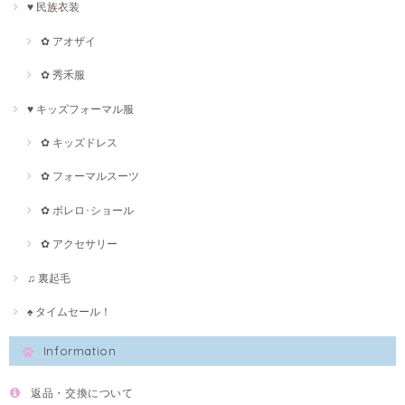
♥ 民族衣装
✿ アオザイ
✿ 秀禾服
♥ キッズフォーマル服
✿ キッズドレス
✿ フォーマルスーツ
✿ ボレロ･ショール
✿ アクセサリー
♫ 裏起毛
♠ タイムセール！
Information
返品・交換について