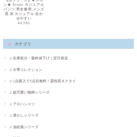
ン★ 5color カジュアル
パンツ 男女兼用 メンズ
黒 灰 カジュアル 合わ
せやすい
¥4,386
カテゴリ
♫ 在庫処分・最終値下げ｜翌日発送
♫ 今季コレクション
♫ 2点購入で3点目無料！霖悅君ネクタイ
♫ 超可愛い猫柄シリーズ
♫ アロハシャツ
♫ 透かしシリーズ
♫ 油絵風シリーズ