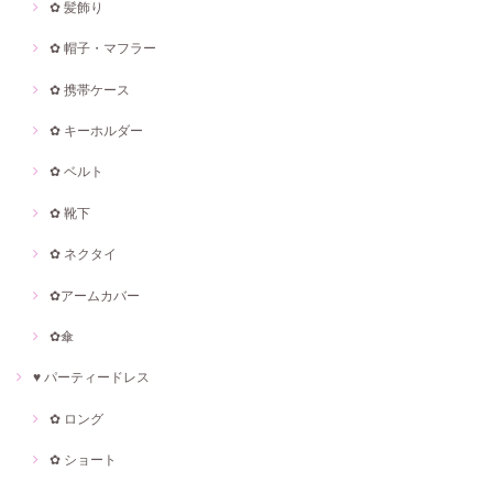
✿ 髪飾り
✿ 帽子・マフラー
✿ 携帯ケース
✿ キーホルダー
✿ ベルト
✿ 靴下
✿ ネクタイ
✿アームカバー
✿傘
♥ パーティードレス
✿ ロング
✿ ショート