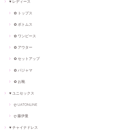
♥ レディース
✿ トップス
✿ ボトムス
✿ ワンピース
✿ アウター
✿ セットアップ
✿ パジャマ
✿ お靴
♥ ユニセックス
ღ UATONLINE
ღ 藤伊曼
♥ チャイナドレス