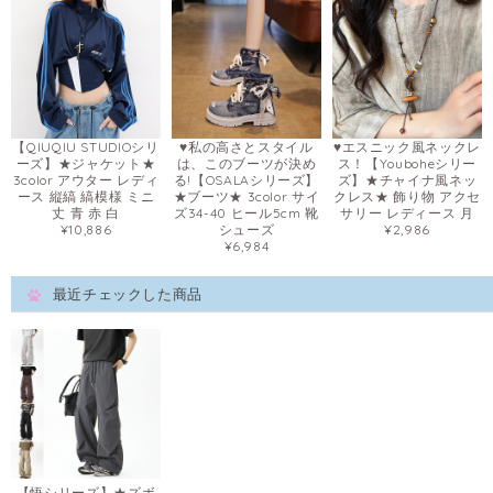
【QIUQIU STUDIOシリ
♥私の高さとスタイル
♥エスニック風ネックレ
ーズ】★ジャケット★
は、このブーツが決め
ス！【Youboheシリー
3color アウター レディ
る!【OSALAシリーズ】
ズ】★チャイナ風ネッ
ース 縦縞 縞模様 ミニ
★ブーツ★ 3color サイ
クレス★ 飾り物 アクセ
丈 青 赤 白
ズ34-40 ヒール5cm 靴
サリー レディース 月
¥10,886
シューズ
¥2,986
¥6,984
最近チェックした商品
【悟シリーズ】★ズボ