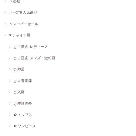
♫ 法被
♫ HOT!! 人気商品
♫ スーパーセール
♥ チャイナ風
ღ 古怪舍-レディース
ღ 古怪舍-メンズ・遊幻齋
ღ 卿棠
ღ 大青龍肆
ღ 入画
ღ 塵煙雲夢
✿ トップス
✿ ワンピース