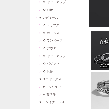
✿ セットアップ
✿ お靴
♥ レディース
✿ トップス
✿ ボトムス
✿ ワンピース
✿ アウター
✿ セットアップ
✿ パジャマ
✿ お靴
♥ ユニセックス
ღ UATONLINE
ღ 藤伊曼
♥ チャイナドレス