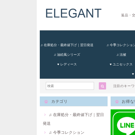
返品・
♫ 在庫処分・最終値下げ｜翌日発送
♫ 今季コレクショ
♫ 油絵風シリーズ
♫ 法被
♥ レディース
♥ ユニセックス
♥
注目のキー
カテゴリ
お得な
♫ 在庫処分・最終値下げ｜翌日
発送
♫ 今季コレクション