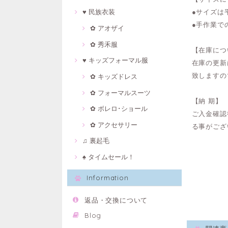
●サイズは
♥ 民族衣装
●手作業で
✿ アオザイ
✿ 秀禾服
【在庫につ
♥ キッズフォーマル服
在庫の更新
致しますの
✿ キッズドレス
✿ フォーマルスーツ
【納 期】
✿ ボレロ･ショール
ご入金確認
✿ アクセサリー
る事がござ
♫ 裏起毛
♠ タイムセール！
Information
返品・交換について
Blog