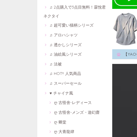
♫ 2点購入で3点目無料！霖悅君
ネクタイ
♫ 超可愛い猫柄シリーズ
♫ アロハシャツ
♫ 透かしシリーズ
♫ 油絵風シリーズ
【YA
♫ 法被
♫ HOT!! 人気商品
♫ スーパーセール
♥ チャイナ風
ღ 古怪舍-レディース
ღ 古怪舍-メンズ・遊幻齋
ღ 卿棠
ღ 大青龍肆