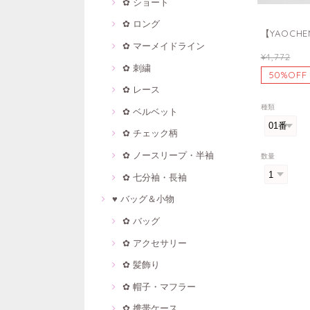
✿ ショート
✿ ロング
【YAOC
✿ マーメイドライン
¥4,772
✿ 刺繍
50%OFF
✿ レース
種類
✿ ベルベット
✿ チェック柄
✿ ノースリープ・半袖
数量
✿ 七分袖・長袖
♥ バッグ＆小物
✿ バッグ
✿ アクセサリー
✿ 髪飾り
✿ 帽子・マフラー
✿ 携帯ケース