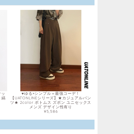
ケッ
♥ゆる×シンプル＝最強コーデ！
 縞
【UATONLINEシリーズ】★カジュアルパン
ツ★ 2color ボトムス ズボン ユニセックス
メンズ デザイン性有り
¥5,586