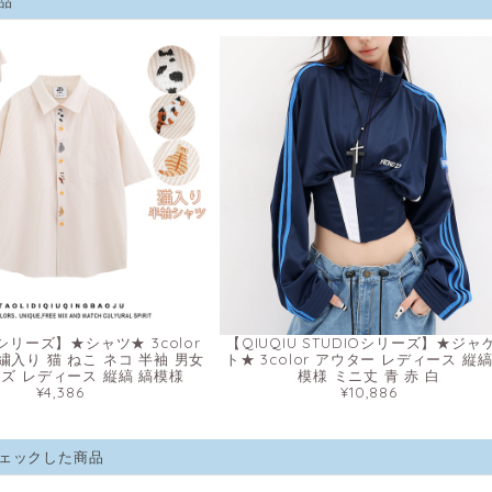
品
リーズ】★シャツ★ 3color
【QIUQIU STUDIOシリーズ】★ジャ
繍入り 猫 ねこ ネコ 半袖 男女
ト★ 3color アウター レディース 縦縞
ンズ レディース 縦縞 縞模様
模様 ミニ丈 青 赤 白
¥4,386
¥10,886
ェックした商品