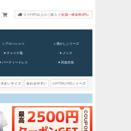
12,999円以上のご購入で
全国一律送料0円♪
ーム
♫ アロハシャツ
♫ 透かしシリーズ
♥ チャイナ風
♥ メンズ
♥ パーティードレス
♥ 民族衣装
大きいサイズ
合わせやすい
UATONLINEシリーズ