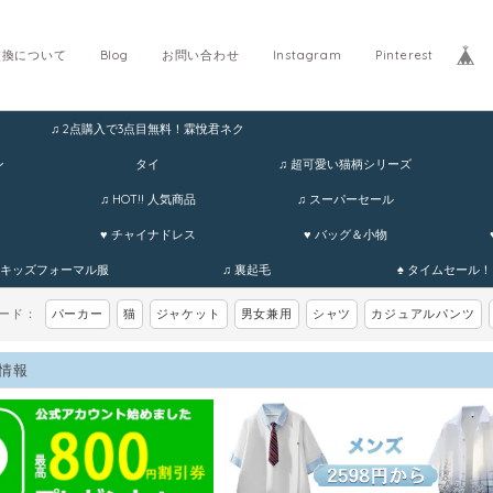
交換について
Blog
お問い合わせ
Instagram
Pinterest
♫ 2点購入で3点目無料！霖悅君ネク
ホ
ン
タイ
♫ 超可愛い猫柄シリーズ
♫ HOT!! 人気商品
♫ スーパーセール
♥ チャイナドレス
♥ バッグ＆小物
 キッズフォーマル服
♫ 裏起毛
♠ タイムセール！
ワード：
パーカー
猫
ジャケット
男女兼用
シャツ
カジュアルパンツ
情報