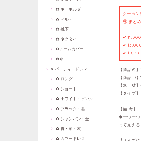
✿ キーホルダー
クーポン
✿ ベルト
🉐 ま
✿ 靴下
✔ 11,0
✿ ネクタイ
✔ 13,0
✿アームカバー
✔ 18,0
✿傘
♥ パーティードレス
【商品名】
【商品ID】1
✿ ロング
【素 材】
✿ ショート
【タイプ】0
✿ ホワイト・ピンク
✿ ブラック・黒
【備 考】
◆一つ一つ
✿ シャンパン・金
って見える
✿ 青・緑・灰
✿ カラードレス
【サイズに