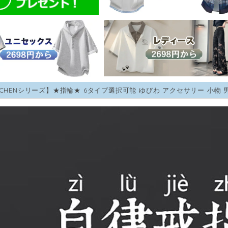
OCHENシリーズ】★指輪★ 6タイプ選択可能 ゆびわ アクセサリー 小物