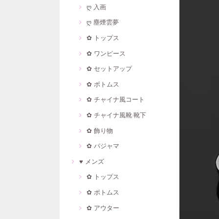
ღ 入画
ღ 塵煙雲夢
✿ トップス
✿ ワンピース
✿ セットアップ
✿ ボトムス
✿ チャイナ風コート
✿ チャイナ風靴·靴下
✿ 飾り物
✿ パジャマ
♥ メンズ
✿ トップス
✿ ボトムス
✿ アウター