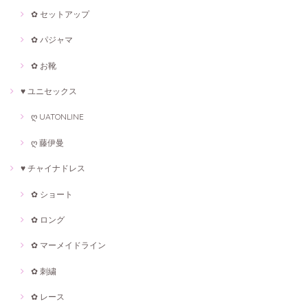
✿ セットアップ
✿ パジャマ
✿ お靴
♥ ユニセックス
ღ UATONLINE
ღ 藤伊曼
♥ チャイナドレス
✿ ショート
✿ ロング
✿ マーメイドライン
✿ 刺繍
✿ レース