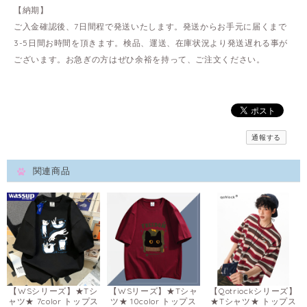
【納期】
ご入金確認後、7日間程で発送いたします。発送からお手元に届くまで
3-5日間お時間を頂きます。検品、運送、在庫状況より発送遅れる事が
ございます。お急ぎの方はぜひ余裕を持って、ご注文ください。
通報する
関連商品
【WSシリーズ】★Tシ
【WSリーズ】★Tシャ
【Qotriockシリーズ】
ャツ★ 7color トップス
ツ★ 10color トップス
★Tシャツ★ トップス