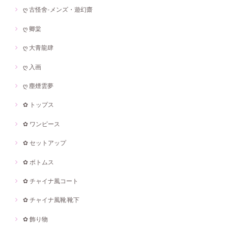
ღ 古怪舍-メンズ・遊幻齋
ღ 卿棠
ღ 大青龍肆
ღ 入画
ღ 塵煙雲夢
✿ トップス
✿ ワンピース
✿ セットアップ
✿ ボトムス
✿ チャイナ風コート
✿ チャイナ風靴·靴下
✿ 飾り物