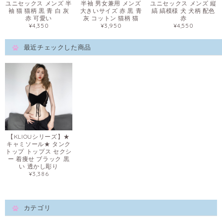
ユニセックス メンズ 半
半袖 男女兼用 メンズ
ユニセックス メンズ 縦
袖 猫 猫柄 黒 青 白 灰
大きいサイズ 赤 黒 青
縞 縞模様 犬 犬柄 配色
赤 可愛い
灰 コットン 猫柄 猫
赤
¥4,350
¥3,950
¥4,550
最近チェックした商品
【KLIOUシリーズ】★
キャミソール★ タンク
トップ トップス セクシ
ー 着痩せ ブラック 黒
い 透かし彫り
¥3,386
カテゴリ