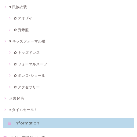
♥ 民族衣装
✿ アオザイ
✿ 秀禾服
♥ キッズフォーマル服
✿ キッズドレス
✿ フォーマルスーツ
✿ ボレロ･ショール
✿ アクセサリー
♫ 裏起毛
♠ タイムセール！
Information