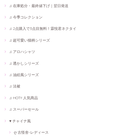
♫ 在庫処分・最終値下げ｜翌日発送
♫ 今季コレクション
♫ 2点購入で3点目無料！霖悅君ネクタイ
♫ 超可愛い猫柄シリーズ
♫ アロハシャツ
♫ 透かしシリーズ
♫ 油絵風シリーズ
♫ 法被
♫ HOT!! 人気商品
♫ スーパーセール
♥ チャイナ風
ღ 古怪舍-レディース