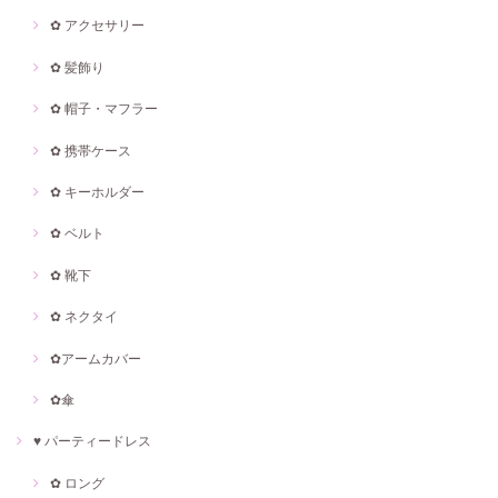
✿ アクセサリー
✿ 髪飾り
✿ 帽子・マフラー
✿ 携帯ケース
✿ キーホルダー
✿ ベルト
✿ 靴下
✿ ネクタイ
✿アームカバー
✿傘
♥ パーティードレス
✿ ロング