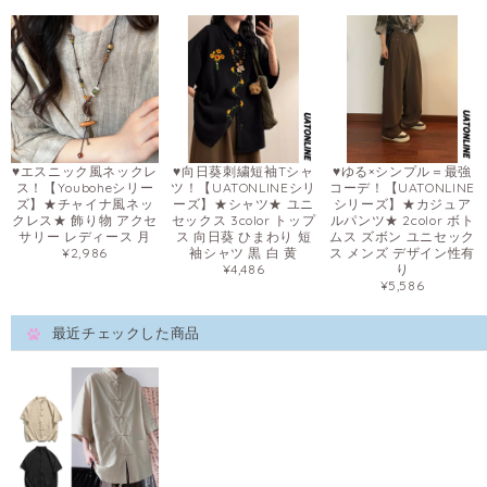
♥エスニック風ネックレ
♥向日葵刺繍短袖Tシャ
♥ゆる×シンプル＝最強
ス！【Youboheシリー
ツ！【UATONLINEシリ
コーデ！【UATONLINE
ズ】★チャイナ風ネッ
ーズ】★シャツ★ ユニ
シリーズ】★カジュア
クレス★ 飾り物 アクセ
セックス 3color トップ
ルパンツ★ 2color ボト
サリー レディース 月
ス 向日葵 ひまわり 短
ムス ズボン ユニセック
¥2,986
袖シャツ 黒 白 黄
ス メンズ デザイン性有
¥4,486
り
¥5,586
最近チェックした商品