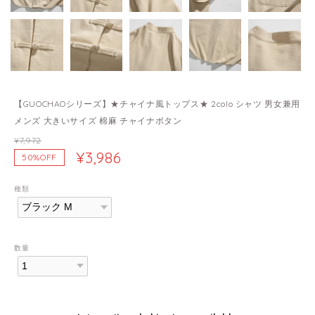
【GUOCHAOシリーズ】★チャイナ風トップス★ 2colo シャツ 男女兼用
メンズ 大きいサイズ 棉麻 チャイナボタン
¥7,972
¥3,986
50%OFF
種類
数量