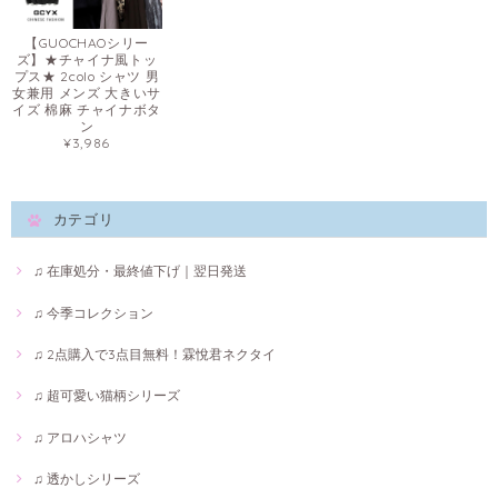
【GUOCHAOシリー
ズ】★チャイナ風トッ
プス★ 2colo シャツ 男
女兼用 メンズ 大きいサ
イズ 棉麻 チャイナボタ
ン
¥3,986
カテゴリ
♫ 在庫処分・最終値下げ｜翌日発送
♫ 今季コレクション
♫ 2点購入で3点目無料！霖悅君ネクタイ
♫ 超可愛い猫柄シリーズ
♫ アロハシャツ
♫ 透かしシリーズ