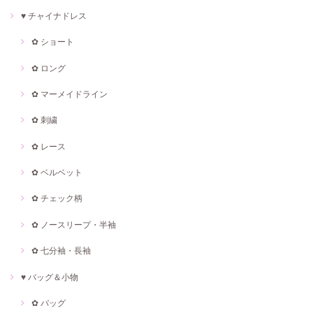
♥ チャイナドレス
✿ ショート
✿ ロング
✿ マーメイドライン
✿ 刺繍
✿ レース
✿ ベルベット
✿ チェック柄
✿ ノースリープ・半袖
✿ 七分袖・長袖
♥ バッグ＆小物
✿ バッグ