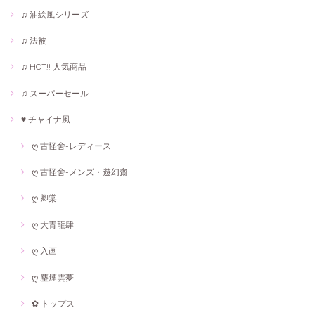
♫ 油絵風シリーズ
♫ 法被
♫ HOT!! 人気商品
♫ スーパーセール
♥ チャイナ風
ღ 古怪舍-レディース
ღ 古怪舍-メンズ・遊幻齋
ღ 卿棠
ღ 大青龍肆
ღ 入画
ღ 塵煙雲夢
✿ トップス