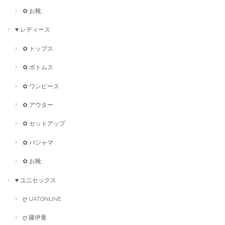
✿ お靴
♥ レディース
✿ トップス
✿ ボトムス
✿ ワンピース
✿ アウター
✿ セットアップ
✿ パジャマ
✿ お靴
♥ ユニセックス
ღ UATONLINE
ღ 藤伊曼