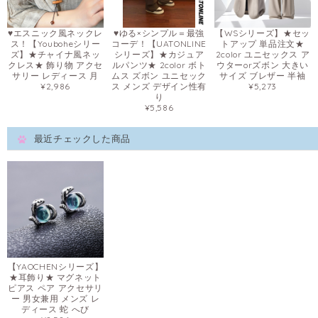
♥エスニック風ネックレ
♥ゆる×シンプル＝最強
【WSシリーズ】★セッ
ス！【Youboheシリー
コーデ！【UATONLINE
トアップ 単品注文★
ズ】★チャイナ風ネッ
シリーズ】★カジュア
2color ユニセックス ア
クレス★ 飾り物 アクセ
ルパンツ★ 2color ボト
ウターorズボン 大きい
サリー レディース 月
ムス ズボン ユニセック
サイズ ブレザー 半袖
¥2,986
ス メンズ デザイン性有
¥5,273
り
¥5,586
最近チェックした商品
【YAOCHENシリーズ】
★耳飾り★ マグネット
ピアス ペア アクセサリ
ー 男女兼用 メンズ レ
ディース 蛇 へび