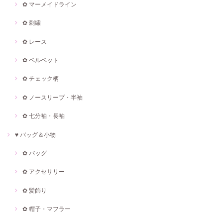
✿ マーメイドライン
✿ 刺繍
✿ レース
✿ ベルベット
✿ チェック柄
✿ ノースリープ・半袖
✿ 七分袖・長袖
♥ バッグ＆小物
✿ バッグ
✿ アクセサリー
✿ 髪飾り
✿ 帽子・マフラー