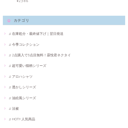
¥2,586
カテゴリ
♫ 在庫処分・最終値下げ｜翌日発送
♫ 今季コレクション
♫ 2点購入で3点目無料！霖悅君ネクタイ
♫ 超可愛い猫柄シリーズ
♫ アロハシャツ
♫ 透かしシリーズ
♫ 油絵風シリーズ
♫ 法被
♫ HOT!! 人気商品