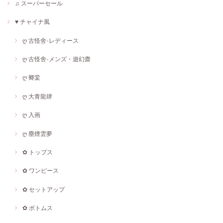
♫ スーパーセール
♥ チャイナ風
ღ 古怪舍-レディース
ღ 古怪舍-メンズ・遊幻齋
ღ 卿棠
ღ 大青龍肆
ღ 入画
ღ 塵煙雲夢
✿ トップス
✿ ワンピース
✿ セットアップ
✿ ボトムス