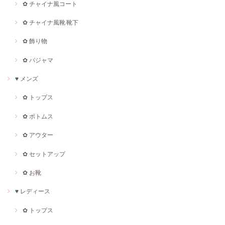
✿ チャイナ風コート
✿ チャイナ風靴·靴下
✿ 飾り物
✿ パジャマ
♥ メンズ
✿ トップス
✿ ボトムス
✿ アウター
✿ セットアップ
✿ お靴
♥ レディース
✿ トップス