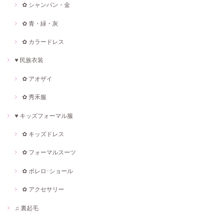
✿ シャンパン・金
✿ 青・緑・灰
✿ カラードレス
♥ 民族衣装
✿ アオザイ
✿ 秀禾服
♥ キッズフォーマル服
✿ キッズドレス
✿ フォーマルスーツ
✿ ボレロ･ショール
✿ アクセサリー
♫ 裏起毛