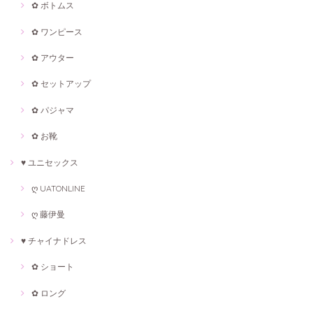
✿ ボトムス
✿ ワンピース
✿ アウター
✿ セットアップ
✿ パジャマ
✿ お靴
♥ ユニセックス
ღ UATONLINE
ღ 藤伊曼
♥ チャイナドレス
✿ ショート
✿ ロング