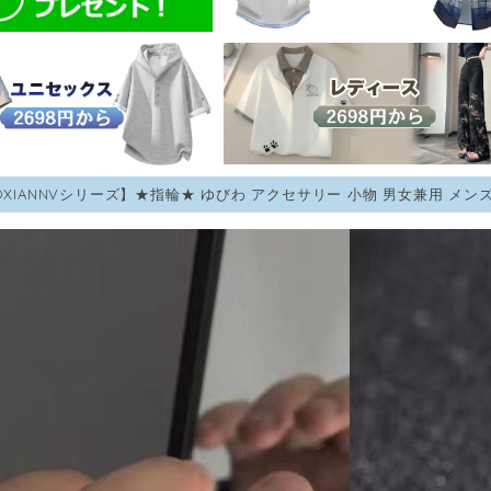
AOXIANNVシリーズ】★指輪★ ゆびわ アクセサリー 小物 男女兼用 メン