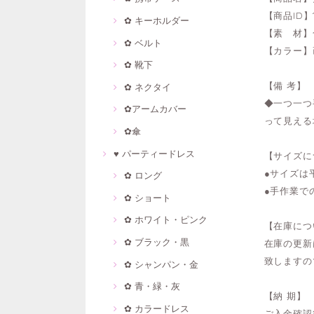
【商品ID】1
✿ キーホルダー
【素 材】
✿ ベルト
【カラー】
✿ 靴下
【備 考】
✿ ネクタイ
◆一つ一つ
✿アームカバー
って見える
✿傘
♥ パーティードレス
【サイズに
●サイズは
✿ ロング
●手作業で
✿ ショート
✿ ホワイト・ピンク
【在庫につ
✿ ブラック・黒
在庫の更新
致しますの
✿ シャンパン・金
✿ 青・緑・灰
【納 期】
✿ カラードレス
ご入金確認