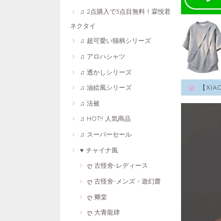
♫ 2点購入で3点目無料！霖悅君
ネクタイ
♫ 超可愛い猫柄シリーズ
♫ アロハシャツ
♫ 透かしシリーズ
♫ 油絵風シリーズ
【XI
♫ 法被
♫ HOT!! 人気商品
♫ スーパーセール
♥ チャイナ風
ღ 古怪舍-レディース
ღ 古怪舍-メンズ・遊幻齋
ღ 卿棠
ღ 大青龍肆