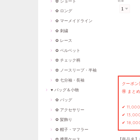
✿ ショート
数量
✿ ロング
✿ マーメイドライン
✿ 刺繍
✿ レース
✿ ベルベット
✿ チェック柄
✿ ノースリープ・半袖
✿ 七分袖・長袖
クーポン
♥ バッグ＆小物
🉐 ま
✿ バッグ
✔ 11,0
✿ アクセサリー
✔ 13,0
✿ 髪飾り
✔ 18,0
✿ 帽子・マフラー
【商品名】
✿ 携帯ケース