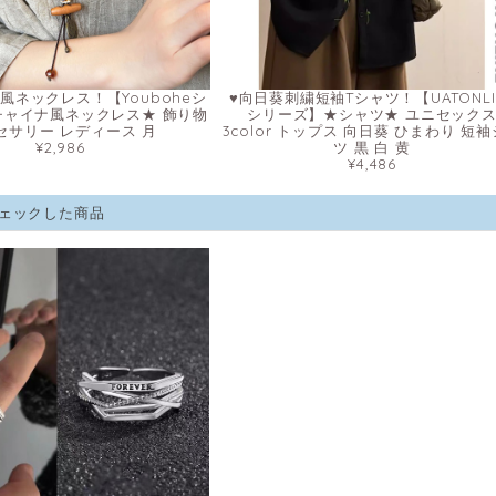
風ネックレス！【Youboheシ
♥向日葵刺繍短袖Tシャツ！【UATONLI
チャイナ風ネックレス★ 飾り物
シリーズ】★シャツ★ ユニセック
セサリー レディース 月
3color トップス 向日葵 ひまわり 短
¥2,986
ツ 黒 白 黄
¥4,486
ェックした商品