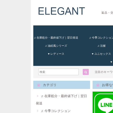
返品・
♫ 在庫処分・最終値下げ｜翌日発送
♫ 今季コレクショ
♫ 油絵風シリーズ
♫ 法被
♥ レディース
♥ ユニセックス
♥
注目のキー
カテゴリ
お得な
♫ 在庫処分・最終値下げ｜翌日
発送
♫ 今季コレクション