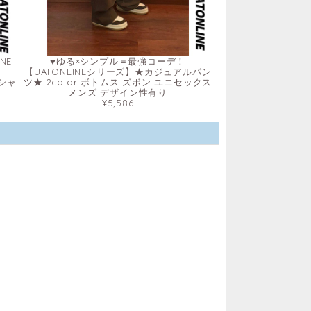
NE
♥ゆる×シンプル＝最強コーデ！
ス
【UATONLINEシリーズ】★カジュアルパン
袖シャ
ツ★ 2color ボトムス ズボン ユニセックス
メンズ デザイン性有り
¥5,586