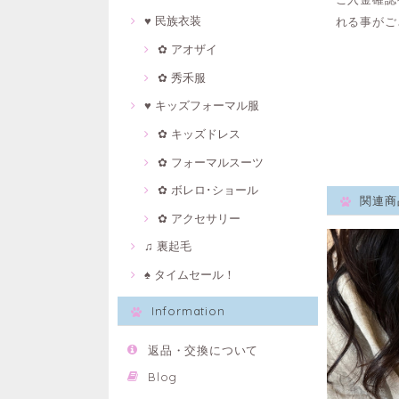
♥ 民族衣装
れる事がご
✿ アオザイ
✿ 秀禾服
♥ キッズフォーマル服
✿ キッズドレス
✿ フォーマルスーツ
✿ ボレロ･ショール
関連商
✿ アクセサリー
♫ 裏起毛
♠ タイムセール！
Information
返品・交換について
Blog