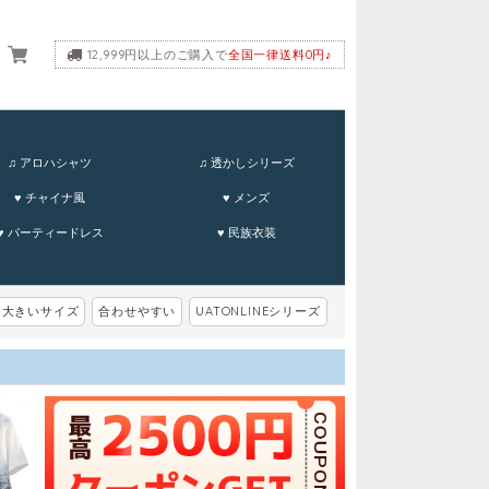
12,999円以上のご購入で
全国一律送料0円♪
ーム
♫ アロハシャツ
♫ 透かしシリーズ
♥ チャイナ風
♥ メンズ
♥ パーティードレス
♥ 民族衣装
大きいサイズ
合わせやすい
UATONLINEシリーズ