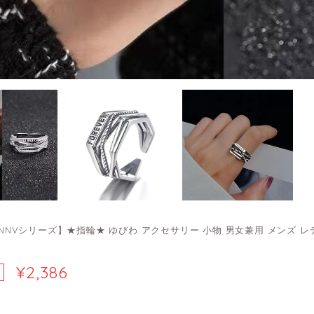
IANNVシリーズ】★指輪★ ゆびわ アクセサリー 小物 男女兼用 メンズ 
¥2,386