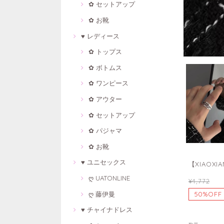
✿ セットアップ
✿ お靴
♥ レディース
✿ トップス
✿ ボトムス
✿ ワンピース
✿ アウター
✿ セットアップ
✿ パジャマ
✿ お靴
♥ ユニセックス
【XIAOX
ღ UATONLINE
¥4,772
ღ 藤伊曼
50%OFF
♥ チャイナドレス