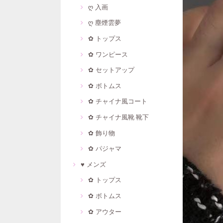
ღ 入画
ღ 塵煙雲夢
✿ トップス
✿ ワンピース
✿ セットアップ
✿ ボトムス
✿ チャイナ風コート
✿ チャイナ風靴·靴下
✿ 飾り物
✿ パジャマ
♥ メンズ
✿ トップス
✿ ボトムス
✿ アウター