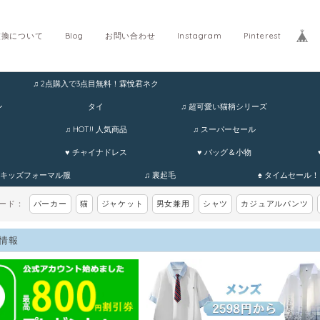
交換について
Blog
お問い合わせ
Instagram
Pinterest
♫ 2点購入で3点目無料！霖悅君ネク
ホ
ン
タイ
♫ 超可愛い猫柄シリーズ
♫ HOT!! 人気商品
♫ スーパーセール
♥ チャイナドレス
♥ バッグ＆小物
 キッズフォーマル服
♫ 裏起毛
♠ タイムセール！
ワード：
パーカー
猫
ジャケット
男女兼用
シャツ
カジュアルパンツ
情報