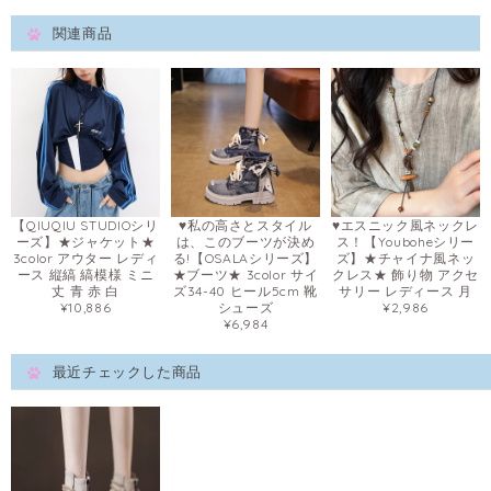
関連商品
【QIUQIU STUDIOシリ
♥私の高さとスタイル
♥エスニック風ネックレ
ーズ】★ジャケット★
は、このブーツが決め
ス！【Youboheシリー
3color アウター レディ
る!【OSALAシリーズ】
ズ】★チャイナ風ネッ
ース 縦縞 縞模様 ミニ
★ブーツ★ 3color サイ
クレス★ 飾り物 アクセ
丈 青 赤 白
ズ34-40 ヒール5cm 靴
サリー レディース 月
¥10,886
シューズ
¥2,986
¥6,984
最近チェックした商品