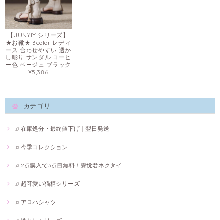
【JUNYIYIシリーズ】
★お靴★ 3color レディ
ース 合わせやすい 透か
し彫り サンダル コーヒ
ー色 ベージュ ブラック
¥5,386
カテゴリ
♫ 在庫処分・最終値下げ｜翌日発送
♫ 今季コレクション
♫ 2点購入で3点目無料！霖悅君ネクタイ
♫ 超可愛い猫柄シリーズ
♫ アロハシャツ