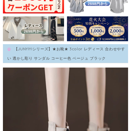
【JUNYIYIシリーズ】★お靴★ 3color レディース 合わせやす
い 透かし彫り サンダル コーヒー色 ベージュ ブラック