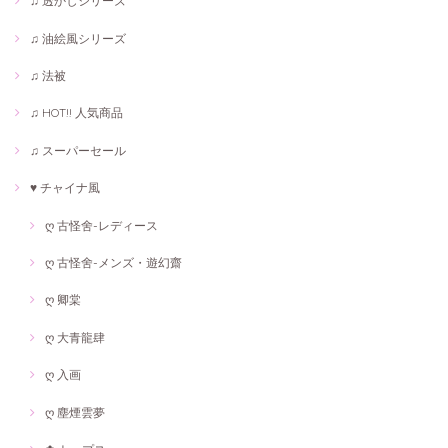
♫ 透かしシリーズ
♫ 油絵風シリーズ
♫ 法被
♫ HOT!! 人気商品
♫ スーパーセール
♥ チャイナ風
ღ 古怪舍-レディース
ღ 古怪舍-メンズ・遊幻齋
ღ 卿棠
ღ 大青龍肆
ღ 入画
ღ 塵煙雲夢