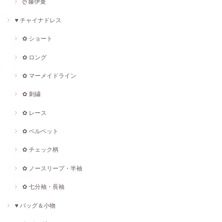
ღ 藤伊曼
♥ チャイナドレス
✿ ショート
✿ ロング
✿ マーメイドライン
✿ 刺繍
✿ レース
✿ ベルベット
✿ チェック柄
✿ ノースリープ・半袖
✿ 七分袖・長袖
♥ バッグ＆小物