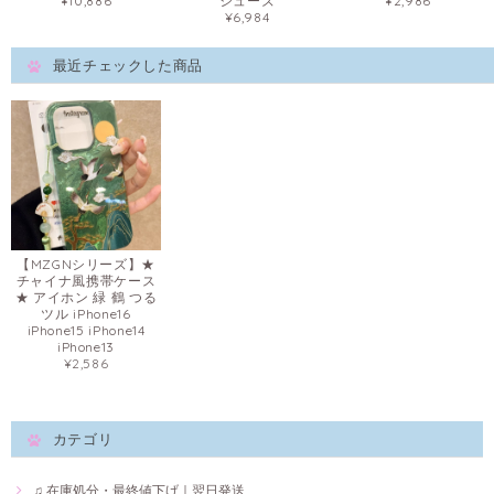
¥10,886
シューズ
¥2,986
¥6,984
最近チェックした商品
【MZGNシリーズ】★
チャイナ風携帯ケース
★ アイホン 緑 鶴 つる
ツル iPhone16
iPhone15 iPhone14
iPhone13
¥2,586
カテゴリ
♫ 在庫処分・最終値下げ｜翌日発送