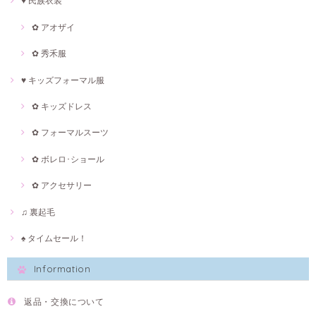
♥ 民族衣装
✿ アオザイ
✿ 秀禾服
♥ キッズフォーマル服
✿ キッズドレス
✿ フォーマルスーツ
✿ ボレロ･ショール
✿ アクセサリー
♫ 裏起毛
♠ タイムセール！
Information
返品・交換について