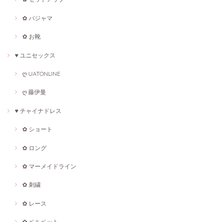
✿ パジャマ
✿ お靴
♥ ユニセックス
ღ UATONLINE
ღ 藤伊曼
♥ チャイナドレス
✿ ショート
✿ ロング
✿ マーメイドライン
✿ 刺繍
✿ レース
✿ ベルベット