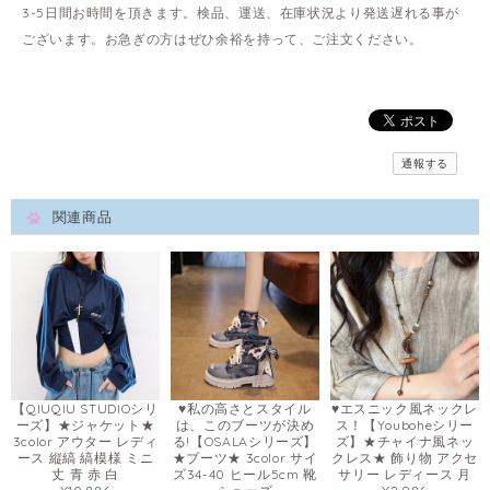
3-5日間お時間を頂きます。検品、運送、在庫状況より発送遅れる事が
ございます。お急ぎの方はぜひ余裕を持って、ご注文ください。
通報する
関連商品
【QIUQIU STUDIOシリ
♥私の高さとスタイル
♥エスニック風ネックレ
ーズ】★ジャケット★
は、このブーツが決め
ス！【Youboheシリー
3color アウター レディ
る!【OSALAシリーズ】
ズ】★チャイナ風ネッ
ース 縦縞 縞模様 ミニ
★ブーツ★ 3color サイ
クレス★ 飾り物 アクセ
丈 青 赤 白
ズ34-40 ヒール5cm 靴
サリー レディース 月