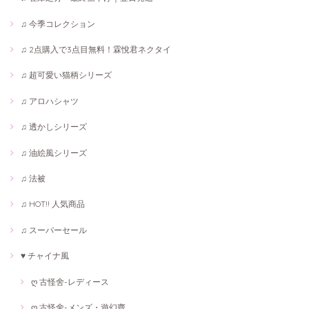
♫ 今季コレクション
♫ 2点購入で3点目無料！霖悅君ネクタイ
♫ 超可愛い猫柄シリーズ
♫ アロハシャツ
♫ 透かしシリーズ
♫ 油絵風シリーズ
♫ 法被
♫ HOT!! 人気商品
♫ スーパーセール
♥ チャイナ風
ღ 古怪舍-レディース
ღ 古怪舍-メンズ・遊幻齋