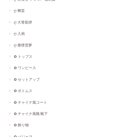
ღ 卿棠
ღ 大青龍肆
ღ 入画
ღ 塵煙雲夢
✿ トップス
✿ ワンピース
✿ セットアップ
✿ ボトムス
✿ チャイナ風コート
✿ チャイナ風靴·靴下
✿ 飾り物
✿ パジャマ