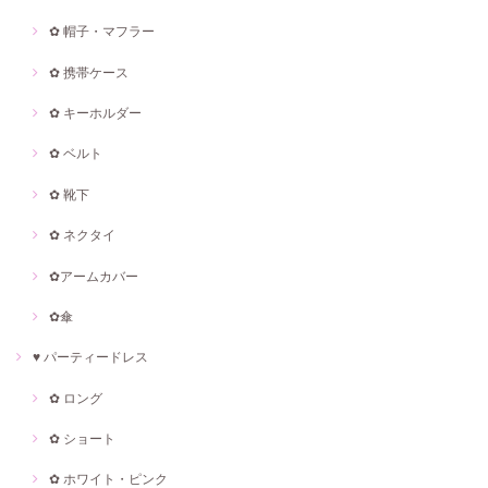
✿ 帽子・マフラー
✿ 携帯ケース
✿ キーホルダー
✿ ベルト
✿ 靴下
✿ ネクタイ
✿アームカバー
✿傘
♥ パーティードレス
✿ ロング
✿ ショート
✿ ホワイト・ピンク