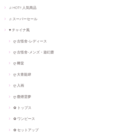
♫ HOT!! 人気商品
♫ スーパーセール
♥ チャイナ風
ღ 古怪舍-レディース
ღ 古怪舍-メンズ・遊幻齋
ღ 卿棠
ღ 大青龍肆
ღ 入画
ღ 塵煙雲夢
✿ トップス
✿ ワンピース
✿ セットアップ