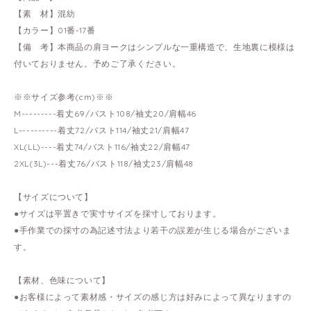
【素 材】混紡
【カラー】01番-17番
【備 考】本商品の肩ヨークはシンプルな一重構造で、生地裏に模様は
付いておりません。予めご了承ください。
※※サイズ参考(cm)※※
M---------着丈69/バスト108/袖丈20/肩幅46
L----------着丈72/バスト114/袖丈21/肩幅47
XL(LL)----着丈74/バスト116/袖丈22/肩幅47
2XL(3L)---着丈76/バスト118/袖丈23/肩幅48
【サイズについて】
●サイズは平置きで実寸サイズを採寸しております。
●手作業での採寸の為記述寸法より若干の誤差が生じる場合がございま
す。
【素材、色味について】
●お客様によって素材感・サイズの感じ方は好みによって異なりますの