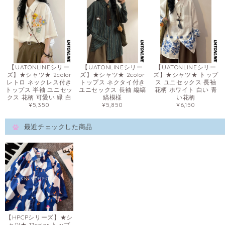
【UATONLINEシリー
【UATONLINEシリー
【UATONLINEシリー
ズ】★シャツ★ 2color
ズ】★シャツ★ 2color
ズ】★シャツ★ トップ
レトロ ネックレス付き
トップス ネクタイ付き
ス ユニセックス 長袖
トップス 半袖 ユニセッ
ユニセックス 長袖 縦縞
花柄 ホワイト 白い 青
クス 花柄 可愛い 緑 白
縞模様
い花柄
¥5,350
¥5,850
¥6,150
最近チェックした商品
【HPCPシリーズ】★シ
ャツ★ 17color トップ