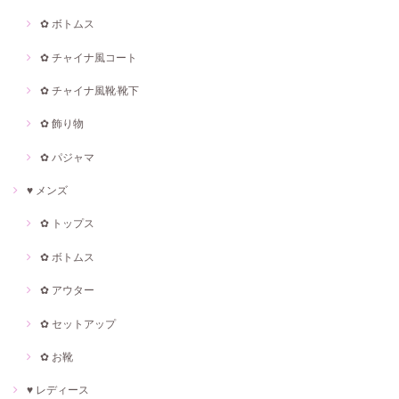
✿ ボトムス
✿ チャイナ風コート
✿ チャイナ風靴·靴下
✿ 飾り物
✿ パジャマ
♥ メンズ
✿ トップス
✿ ボトムス
✿ アウター
✿ セットアップ
✿ お靴
♥ レディース