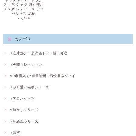
ス 半袖シャツ 男女兼用
メンズ レディース アロ
ハシャツ 花柄
¥3,286
カテゴリ
♫ 在庫処分・最終値下げ｜翌日発送
♫ 今季コレクション
♫ 2点購入で3点目無料！霖悅君ネクタイ
♫ 超可愛い猫柄シリーズ
♫ アロハシャツ
♫ 透かしシリーズ
♫ 油絵風シリーズ
♫ 法被