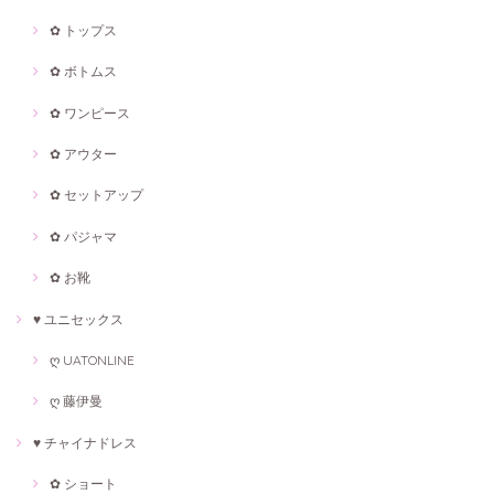
✿ トップス
✿ ボトムス
✿ ワンピース
✿ アウター
✿ セットアップ
✿ パジャマ
✿ お靴
♥ ユニセックス
ღ UATONLINE
ღ 藤伊曼
♥ チャイナドレス
✿ ショート