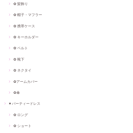
✿ 髪飾り
✿ 帽子・マフラー
✿ 携帯ケース
✿ キーホルダー
✿ ベルト
✿ 靴下
✿ ネクタイ
✿アームカバー
✿傘
♥ パーティードレス
✿ ロング
✿ ショート