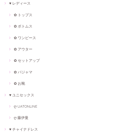
♥ レディース
✿ トップス
✿ ボトムス
✿ ワンピース
✿ アウター
✿ セットアップ
✿ パジャマ
✿ お靴
♥ ユニセックス
ღ UATONLINE
ღ 藤伊曼
♥ チャイナドレス