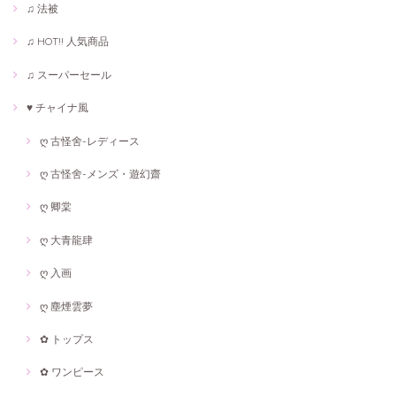
♫ 法被
♫ HOT!! 人気商品
♫ スーパーセール
♥ チャイナ風
ღ 古怪舍-レディース
ღ 古怪舍-メンズ・遊幻齋
ღ 卿棠
ღ 大青龍肆
ღ 入画
ღ 塵煙雲夢
✿ トップス
✿ ワンピース