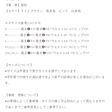
【素 材】混紡
【カラー】ライトブラウン、黒灰色、ピンク、白灰色
※※サイズ参考(cm)※※
S----------着丈❶92/着丈❷98/ウエスト62-67/ヒップ101
M---------着丈❶93/着丈❷98/ウエスト65-70/ヒップ105
L----------着丈❶94/着丈❷99/ウエスト66-73/ヒップ109
XL(LL)----着丈❶94/着丈❷99/ウエスト67-76/ヒップ113
2XL(3L)---着丈❶95/着丈❷100/ウエスト68-78/ヒップ117
【サイズについて】
●サイズは平置きで実寸サイズを採寸しております。
●手作業での採寸の為記述寸法より若干の誤差が生じる場合がございま
す。
【素材、色味について】
●お客様によって素材感・サイズの感じ方は好みによって異なりますの
であくまでご参考意見としてご参考下さい。