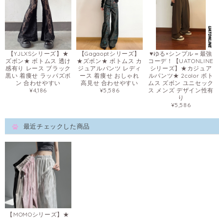
【YJLXSシリーズ】★
【Gagaoptシリーズ】
♥ゆる×シンプル＝最強
ズボン★ ボトムス 透け
★ズボン★ ボトムス カ
コーデ！【UATONLINE
感有り レース ブラック
ジュアルパンツ レディ
シリーズ】★カジュア
黒い 着痩せ ラッパズボ
ース 着痩せ おしゃれ
ルパンツ★ 2color ボト
ン 合わせやすい
高見せ 合わせやすい
ムス ズボン ユニセック
¥4,186
¥5,586
ス メンズ デザイン性有
り
¥5,586
最近チェックした商品
【MOMOシリーズ】★