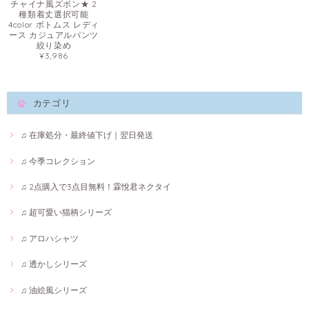
チャイナ風ズボン★ 2
種類着丈選択可能
4color ボトムス レディ
ース カジュアルパンツ
絞り染め
¥3,986
カテゴリ
♫ 在庫処分・最終値下げ｜翌日発送
♫ 今季コレクション
♫ 2点購入で3点目無料！霖悅君ネクタイ
♫ 超可愛い猫柄シリーズ
♫ アロハシャツ
♫ 透かしシリーズ
♫ 油絵風シリーズ