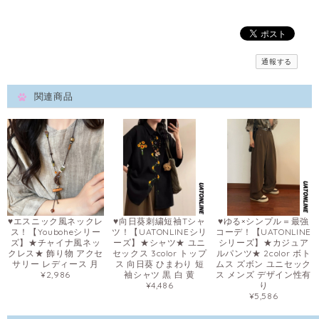
通報する
関連商品
♥エスニック風ネックレ
♥向日葵刺繍短袖Tシャ
♥ゆる×シンプル＝最強
ス！【Youboheシリー
ツ！【UATONLINEシリ
コーデ！【UATONLINE
ズ】★チャイナ風ネッ
ーズ】★シャツ★ ユニ
シリーズ】★カジュア
クレス★ 飾り物 アクセ
セックス 3color トップ
ルパンツ★ 2color ボト
サリー レディース 月
ス 向日葵 ひまわり 短
ムス ズボン ユニセック
¥2,986
袖シャツ 黒 白 黄
ス メンズ デザイン性有
¥4,486
り
¥5,586