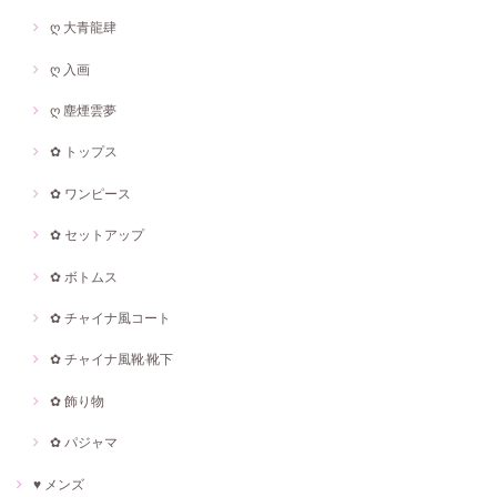
ღ 大青龍肆
ღ 入画
ღ 塵煙雲夢
✿ トップス
✿ ワンピース
✿ セットアップ
✿ ボトムス
✿ チャイナ風コート
✿ チャイナ風靴·靴下
✿ 飾り物
✿ パジャマ
♥ メンズ