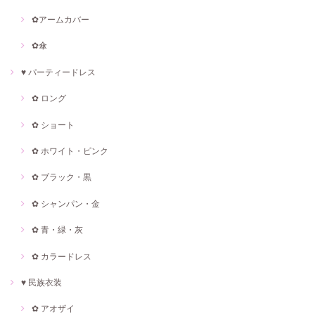
✿アームカバー
✿傘
♥ パーティードレス
✿ ロング
✿ ショート
✿ ホワイト・ピンク
✿ ブラック・黒
✿ シャンパン・金
✿ 青・緑・灰
✿ カラードレス
♥ 民族衣装
✿ アオザイ