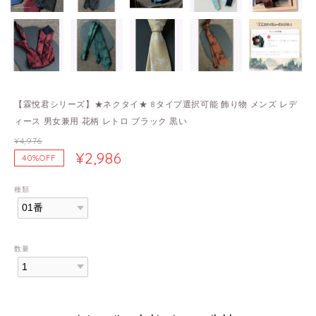
【霖悅君シリーズ】★ネクタイ★ 8タイプ選択可能 飾り物 メンズ レデ
ィース 男女兼用 花柄 レトロ ブラック 黒い
¥4,976
¥2,986
40%OFF
種類
数量