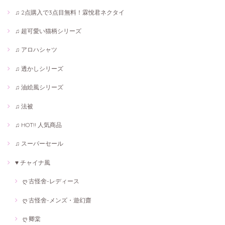
♫ 2点購入で3点目無料！霖悅君ネクタイ
♫ 超可愛い猫柄シリーズ
♫ アロハシャツ
♫ 透かしシリーズ
♫ 油絵風シリーズ
♫ 法被
♫ HOT!! 人気商品
♫ スーパーセール
♥ チャイナ風
ღ 古怪舍-レディース
ღ 古怪舍-メンズ・遊幻齋
ღ 卿棠