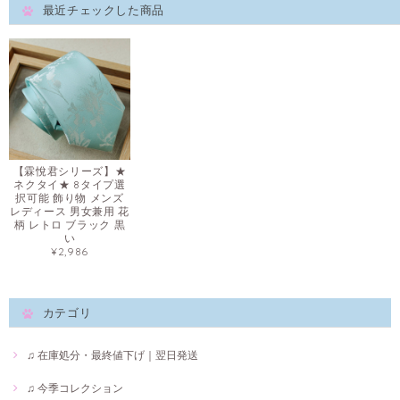
最近チェックした商品
【霖悅君シリーズ】★
ネクタイ★ 8タイプ選
択可能 飾り物 メンズ
レディース 男女兼用 花
柄 レトロ ブラック 黒
い
¥2,986
カテゴリ
♫ 在庫処分・最終値下げ｜翌日発送
♫ 今季コレクション