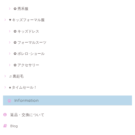
✿ 秀禾服
♥ キッズフォーマル服
✿ キッズドレス
✿ フォーマルスーツ
✿ ボレロ･ショール
✿ アクセサリー
♫ 裏起毛
♠ タイムセール！
Information
返品・交換について
Blog