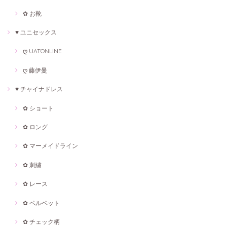
✿ お靴
♥ ユニセックス
ღ UATONLINE
ღ 藤伊曼
♥ チャイナドレス
✿ ショート
✿ ロング
✿ マーメイドライン
✿ 刺繍
✿ レース
✿ ベルベット
✿ チェック柄