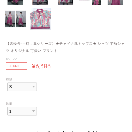
【古怪舍---幻世集シリーズ】★チャイナ風トップス★ シャツ 半袖シャ
ツ オリジナル 可愛い プリント
¥9,122
¥6,386
30%OFF
種類
数量