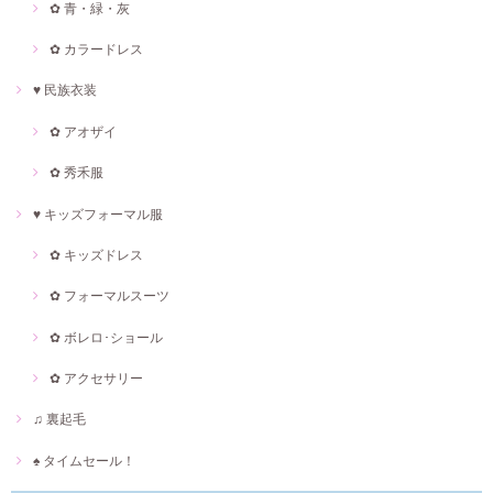
✿ 青・緑・灰
✿ カラードレス
♥ 民族衣装
✿ アオザイ
✿ 秀禾服
♥ キッズフォーマル服
✿ キッズドレス
✿ フォーマルスーツ
✿ ボレロ･ショール
✿ アクセサリー
♫ 裏起毛
♠ タイムセール！