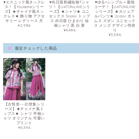
♥エスニック風ネックレ
♥向日葵刺繍短袖Tシャ
♥ゆる×シンプル＝最強
ス！【Youboheシリー
ツ！【UATONLINEシリ
コーデ！【UATONLINE
ズ】★チャイナ風ネッ
ーズ】★シャツ★ ユニ
シリーズ】★カジュア
クレス★ 飾り物 アクセ
セックス 3color トップ
ルパンツ★ 2color ボト
サリー レディース 月
ス 向日葵 ひまわり 短
ムス ズボン ユニセック
¥2,986
袖シャツ 黒 白 黄
ス メンズ デザイン性有
¥4,486
り
¥5,586
最近チェックした商品
【古怪舍---幻世集シリ
ーズ】★チャイナ風ト
ップス★ シャツ 半袖シ
ャツ オリジナル 可愛い
プリント
¥6,386