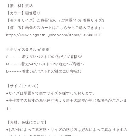
【素 材】混紡
【カラー】画像通り
【モデルサイズ】ご身長163cm ご体重44KG 着用サイズS
【備 考】画像のスカートはこちらからご購入できます：
https://www.elegantbuyshop.com/items/109480101
※※サイズ参考(cm)※※
S--------着丈53/バスト100/袖丈21/肩幅36
M-------着丈54.5/バスト105/袖丈22/肩幅37
L--------着丈56/バスト110/袖丈23/肩幅38
【サイズについて】
●サイズは平置きで実寸サイズを採寸しております。
●手作業での採寸の為記述寸法より若干の誤差が生じる場合がございま
す。
【素材、色味について】
●お客様によって素材感・サイズの感じ方は好みによって異なりますの