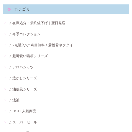
カテゴリ
♫ 在庫処分・最終値下げ｜翌日発送
♫ 今季コレクション
♫ 2点購入で3点目無料！霖悅君ネクタイ
♫ 超可愛い猫柄シリーズ
♫ アロハシャツ
♫ 透かしシリーズ
♫ 油絵風シリーズ
♫ 法被
♫ HOT!! 人気商品
♫ スーパーセール