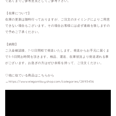
であくまでご参考意見としてご参考下さい。
【在庫について】
在庫の更新は随時行っておりますが、ご注文のタイミングによりご用意
できない場合もございます。その場合お客様には必ず連絡を致しますの
で予めご了承ください。
【納期】
ご入金確認後、7-12日間程で発送いたします。発送からお手元に届くま
で3-5日間お時間を頂きます。検品、運送、在庫状況より発送遅れる事
がございます。お急ぎの方はぜひ余裕を持って、ご注文ください。
♡他に似ている商品はこちらから
→
https://www.elegantbuyshop.com/categories/2893456