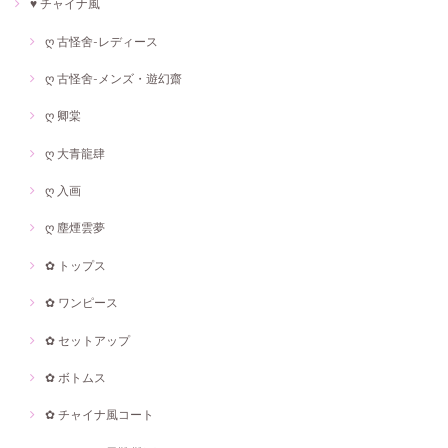
♥ チャイナ風
ღ 古怪舍-レディース
ღ 古怪舍-メンズ・遊幻齋
ღ 卿棠
ღ 大青龍肆
ღ 入画
ღ 塵煙雲夢
✿ トップス
✿ ワンピース
✿ セットアップ
✿ ボトムス
✿ チャイナ風コート