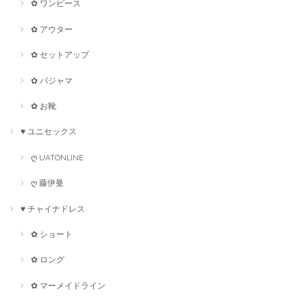
✿ ワンピース
✿ アウター
✿ セットアップ
✿ パジャマ
✿ お靴
♥ ユニセックス
ღ UATONLINE
ღ 藤伊曼
♥ チャイナドレス
✿ ショート
✿ ロング
✿ マーメイドライン