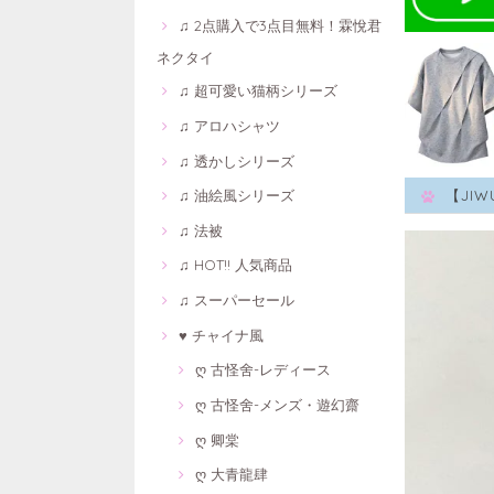
♫ 2点購入で3点目無料！霖悅君
ネクタイ
♫ 超可愛い猫柄シリーズ
♫ アロハシャツ
♫ 透かしシリーズ
♫ 油絵風シリーズ
【JI
♫ 法被
♫ HOT!! 人気商品
♫ スーパーセール
♥ チャイナ風
ღ 古怪舍-レディース
ღ 古怪舍-メンズ・遊幻齋
ღ 卿棠
ღ 大青龍肆