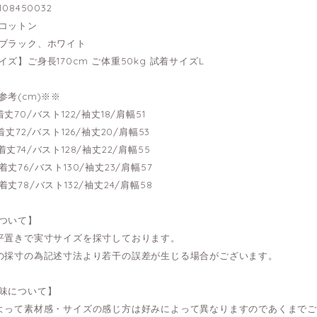
08450032
コットン
ブラック、ホワイト
ズ】ご身長170cm ご体重50kg 試着サイズL
参考(cm)※※
---着丈70/バスト122/袖丈18/肩幅51
---着丈72/バスト126/袖丈20/肩幅53
---着丈74/バスト128/袖丈22/肩幅55
---着丈76/バスト130/袖丈23/肩幅57
---着丈78/バスト132/袖丈24/肩幅58
ついて】
平置きで実寸サイズを採寸しております。
の採寸の為記述寸法より若干の誤差が生じる場合がございます。
味について】
よって素材感・サイズの感じ方は好みによって異なりますのであくまで