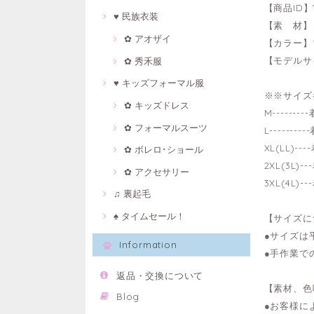
【商品ID】1
♥ 民族衣装
【素 材】
✿ アオザイ
【カラー】
【モデルサイ
✿ 秀禾服
♥ キッズフォーマル服
※※サイズ
✿ キッズドレス
M------
✿ フォーマルスーツ
L-------
XL(LL)-
✿ ボレロ･ショール
2XL(3L)
✿ アクセサリー
3XL(4L)
♫ 裏起毛
♠ タイムセール！
【サイズに
●サイズは
Information
●手作業で
返品・交換について
【素材、色
Blog
●お客様に