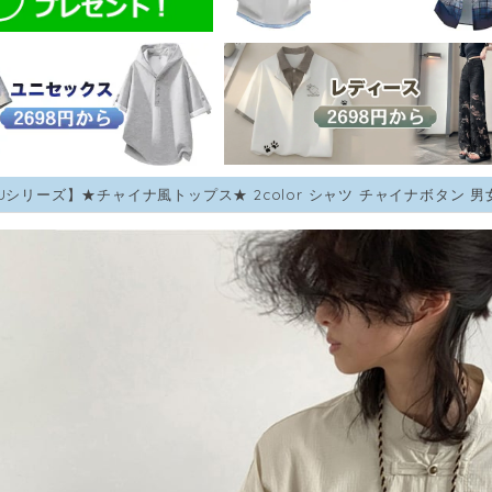
WUシリーズ】★チャイナ風トップス★ 2color シャツ チャイナボタン 