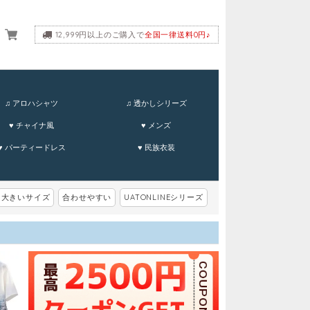
12,999円以上のご購入で
全国一律送料0円♪
ーム
♫ アロハシャツ
♫ 透かしシリーズ
♥ チャイナ風
♥ メンズ
♥ パーティードレス
♥ 民族衣装
大きいサイズ
合わせやすい
UATONLINEシリーズ