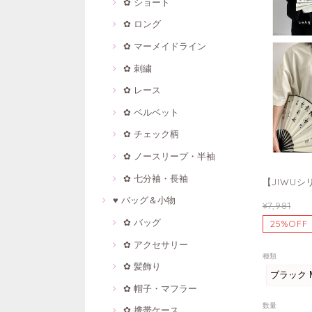
✿ ショート
✿ ロング
✿ マーメイドライン
✿ 刺繍
✿ レース
✿ ベルベット
✿ チェック柄
✿ ノースリープ・半袖
✿ 七分袖・長袖
【JIWUシ
♥ バッグ＆小物
¥7,981
✿ バッグ
25%OFF
✿ アクセサリー
種類
✿ 髪飾り
✿ 帽子・マフラー
数量
✿ 携帯ケース