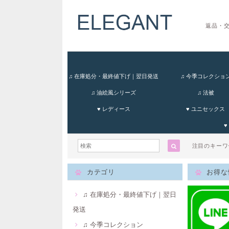
返品・
♫ 在庫処分・最終値下げ｜翌日発送
♫ 今季コレクショ
♫ 油絵風シリーズ
♫ 法被
♥ レディース
♥ ユニセックス
♥
注目のキー
カテゴリ
お得な
♫ 在庫処分・最終値下げ｜翌日
発送
♫ 今季コレクション