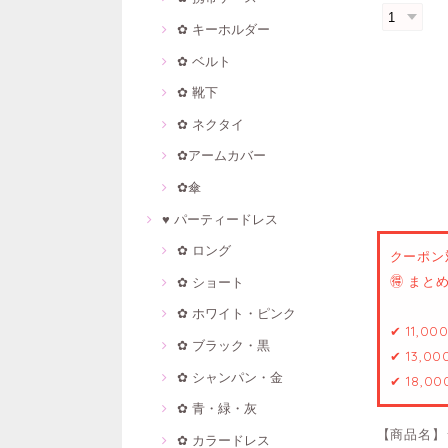
✿ キーホルダー
✿ ベルト
✿ 靴下
✿ ネクタイ
✿アームカバー
✿傘
♥ パーティードレス
✿ ロング
クーポン
🉐 ま
✿ ショート
✿ ホワイト・ピンク
✔ 11,0
✿ ブラック・黒
✔ 13,0
✿ シャンパン・金
✔ 18,0
✿ 青・緑・灰
【商品名】
✿ カラードレス