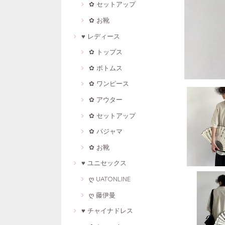
✿ セットアップ
✿ お靴
♥ レディース
✿ トップス
✿ ボトムス
✿ ワンピース
✿ アウター
✿ セットアップ
✿ パジャマ
✿ お靴
♥ ユニセックス
ღ UATONLINE
ღ 藤伊曼
♥ チャイナドレス