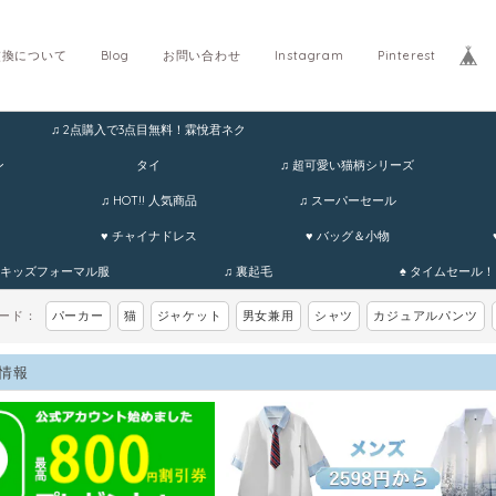
交換について
Blog
お問い合わせ
Instagram
Pinterest
♫ 2点購入で3点目無料！霖悅君ネク
ホ
ン
タイ
♫ 超可愛い猫柄シリーズ
♫ HOT!! 人気商品
♫ スーパーセール
♥ チャイナドレス
♥ バッグ＆小物
 キッズフォーマル服
♫ 裏起毛
♠ タイムセール！
ワード：
パーカー
猫
ジャケット
男女兼用
シャツ
カジュアルパンツ
情報