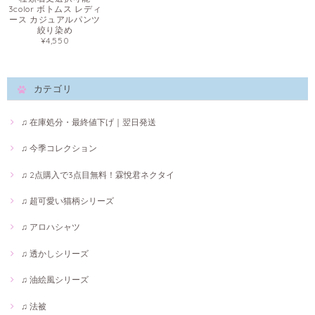
3color ボトムス レディ
ース カジュアルパンツ
絞り染め
¥4,550
カテゴリ
♫ 在庫処分・最終値下げ｜翌日発送
♫ 今季コレクション
♫ 2点購入で3点目無料！霖悅君ネクタイ
♫ 超可愛い猫柄シリーズ
♫ アロハシャツ
♫ 透かしシリーズ
♫ 油絵風シリーズ
♫ 法被