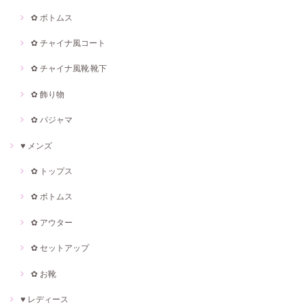
✿ ボトムス
✿ チャイナ風コート
✿ チャイナ風靴·靴下
✿ 飾り物
✿ パジャマ
♥ メンズ
✿ トップス
✿ ボトムス
✿ アウター
✿ セットアップ
✿ お靴
♥ レディース