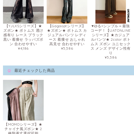
【YJLXSシリーズ】★
【Gagaoptシリーズ】
♥ゆる×シンプル＝最強
ズボン★ ボトムス 透け
★ズボン★ ボトムス カ
コーデ！【UATONLINE
感有り レース ブラック
ジュアルパンツ レディ
シリーズ】★カジュア
黒い 着痩せ ラッパズボ
ース 着痩せ おしゃれ
ルパンツ★ 2color ボト
ン 合わせやすい
高見せ 合わせやすい
ムス ズボン ユニセック
¥4,186
¥5,586
ス メンズ デザイン性有
り
¥5,586
最近チェックした商品
【MOMOシリーズ】★
チャイナ風ズボン★ 2
種類着丈選択可能