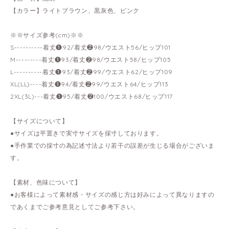
【カラー】ライトブラウン、黒灰色、ピンク
※※サイズ参考(cm)※※
S----------着丈❶92/着丈❷98/ウエスト56/ヒップ101
M---------着丈❶93/着丈❷98/ウエスト58/ヒップ105
L----------着丈❶93/着丈❷99/ウエスト62/ヒップ109
XL(LL)----着丈❶94/着丈❷99/ウエスト64/ヒップ113
2XL(3L)---着丈❶95/着丈❷100/ウエスト68/ヒップ117
【サイズについて】
●サイズは平置きで実寸サイズを採寸しております。
●手作業での採寸の為記述寸法より若干の誤差が生じる場合がございま
す。
【素材、色味について】
●お客様によって素材感・サイズの感じ方は好みによって異なりますの
であくまでご参考意見としてご参考下さい。