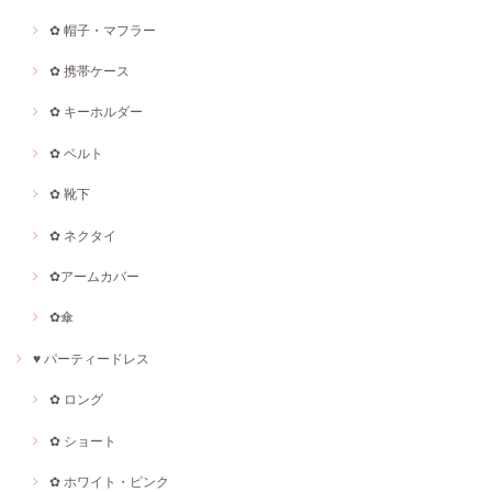
✿ 帽子・マフラー
✿ 携帯ケース
✿ キーホルダー
✿ ベルト
✿ 靴下
✿ ネクタイ
✿アームカバー
✿傘
♥ パーティードレス
✿ ロング
✿ ショート
✿ ホワイト・ピンク