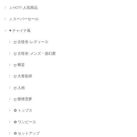
♫ HOT!! 人気商品
♫ スーパーセール
♥ チャイナ風
ღ 古怪舍-レディース
ღ 古怪舍-メンズ・遊幻齋
ღ 卿棠
ღ 大青龍肆
ღ 入画
ღ 塵煙雲夢
✿ トップス
✿ ワンピース
✿ セットアップ