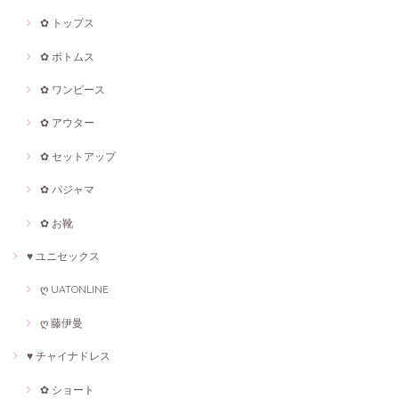
✿ トップス
✿ ボトムス
✿ ワンピース
✿ アウター
✿ セットアップ
✿ パジャマ
✿ お靴
♥ ユニセックス
ღ UATONLINE
ღ 藤伊曼
♥ チャイナドレス
✿ ショート