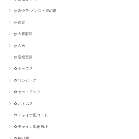
ღ 古怪舍-メンズ・遊幻齋
ღ 卿棠
ღ 大青龍肆
ღ 入画
ღ 塵煙雲夢
✿ トップス
✿ ワンピース
✿ セットアップ
✿ ボトムス
✿ チャイナ風コート
✿ チャイナ風靴·靴下
✿ 飾り物