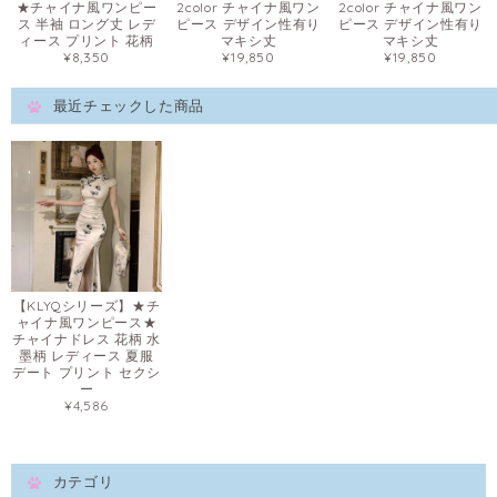
★チャイナ風ワンピー
2color チャイナ風ワン
2color チャイナ風ワン
ス 半袖 ロング丈 レデ
ピース デザイン性有り
ピース デザイン性有り
ィース プリント 花柄
マキシ丈
マキシ丈
¥8,350
¥19,850
¥19,850
最近チェックした商品
【KLYQシリーズ】★チ
ャイナ風ワンピース★
チャイナドレス 花柄 水
墨柄 レディース 夏服
デート プリント セクシ
ー
¥4,586
カテゴリ