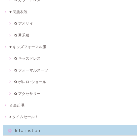
♥ 民族衣装
✿ アオザイ
✿ 秀禾服
♥ キッズフォーマル服
✿ キッズドレス
✿ フォーマルスーツ
✿ ボレロ･ショール
✿ アクセサリー
♫ 裏起毛
♠ タイムセール！
Information