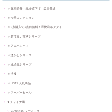
♫ 在庫処分・最終値下げ｜翌日発送
♫ 今季コレクション
♫ 2点購入で3点目無料！霖悅君ネクタイ
♫ 超可愛い猫柄シリーズ
♫ アロハシャツ
♫ 透かしシリーズ
♫ 油絵風シリーズ
♫ 法被
♫ HOT!! 人気商品
♫ スーパーセール
♥ チャイナ風
ღ 古怪舍-レディース