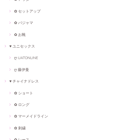
✿ セットアップ
✿ パジャマ
✿ お靴
♥ ユニセックス
ღ UATONLINE
ღ 藤伊曼
♥ チャイナドレス
✿ ショート
✿ ロング
✿ マーメイドライン
✿ 刺繍
✿ レース