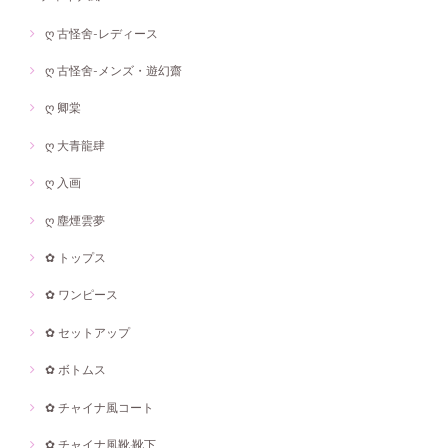
ღ 古怪舍-レディース
ღ 古怪舍-メンズ・遊幻齋
ღ 卿棠
ღ 大青龍肆
ღ 入画
ღ 塵煙雲夢
✿ トップス
✿ ワンピース
✿ セットアップ
✿ ボトムス
✿ チャイナ風コート
✿ チャイナ風靴·靴下