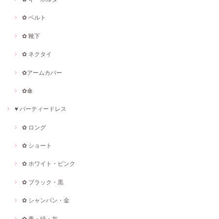
✿ ベルト
✿ 靴下
✿ ネクタイ
✿アームカバー
✿傘
♥ パーティードレス
✿ ロング
✿ ショート
✿ ホワイト・ピンク
✿ ブラック・黒
✿ シャンパン・金
✿ 青・緑・灰