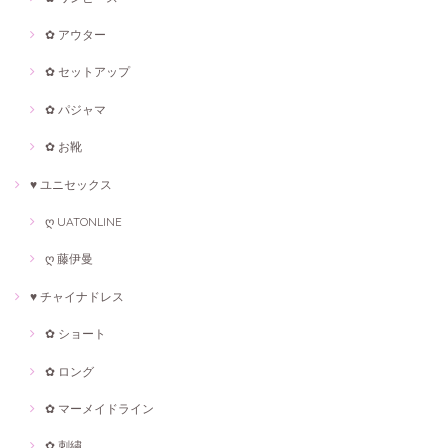
✿ アウター
✿ セットアップ
✿ パジャマ
✿ お靴
♥ ユニセックス
ღ UATONLINE
ღ 藤伊曼
♥ チャイナドレス
✿ ショート
✿ ロング
✿ マーメイドライン
✿ 刺繍