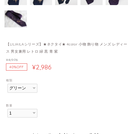
【LILIAILAシリーズ】★ネクタイ★ 4color 小物 飾り物 メンズ レディー
ス 男女兼用 レトロ 緑 黒 青 紫
¥4,976
¥2,986
40%OFF
種類
数量