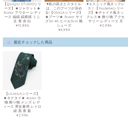
【QIUQIU STUDIOシリ
♥私の高さとスタイル
♥エスニック風ネックレ
ーズ】★ジャケット★
は、このブーツが決め
ス！【Youboheシリー
3color アウター レディ
る!【OSALAシリーズ】
ズ】★チャイナ風ネッ
ース 縦縞 縞模様 ミニ
★ブーツ★ 3color サイ
クレス★ 飾り物 アクセ
丈 青 赤 白
ズ34-40 ヒール5cm 靴
サリー レディース 月
¥10,886
シューズ
¥2,986
¥6,984
最近チェックした商品
【LILIAILAシリーズ】
★ネクタイ★ 4color 小
物 飾り物 メンズ レデ
ィース 男女兼用 レトロ
緑 黒 青 紫
¥2,986