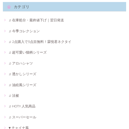
カテゴリ
♫ 在庫処分・最終値下げ｜翌日発送
♫ 今季コレクション
♫ 2点購入で3点目無料！霖悅君ネクタイ
♫ 超可愛い猫柄シリーズ
♫ アロハシャツ
♫ 透かしシリーズ
♫ 油絵風シリーズ
♫ 法被
♫ HOT!! 人気商品
♫ スーパーセール
♥ チャイナ風