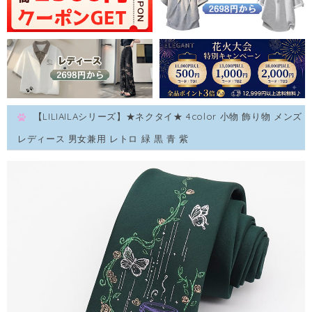
【LILIAILAシリーズ】★ネクタイ★ 4color 小物 飾り物 メンズ
レディース 男女兼用 レトロ 緑 黒 青 紫