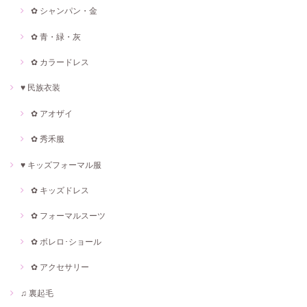
✿ シャンパン・金
✿ 青・緑・灰
✿ カラードレス
♥ 民族衣装
✿ アオザイ
✿ 秀禾服
♥ キッズフォーマル服
✿ キッズドレス
✿ フォーマルスーツ
✿ ボレロ･ショール
✿ アクセサリー
♫ 裏起毛