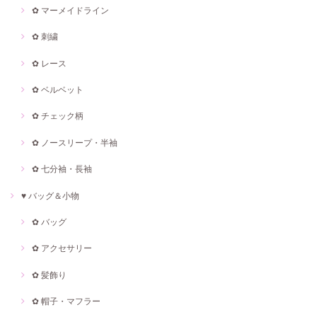
✿ マーメイドライン
✿ 刺繍
✿ レース
✿ ベルベット
✿ チェック柄
✿ ノースリープ・半袖
✿ 七分袖・長袖
♥ バッグ＆小物
✿ バッグ
✿ アクセサリー
✿ 髪飾り
✿ 帽子・マフラー