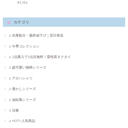
¥3,186
カテゴリ
♫ 在庫処分・最終値下げ｜翌日発送
♫ 今季コレクション
♫ 2点購入で3点目無料！霖悅君ネクタイ
♫ 超可愛い猫柄シリーズ
♫ アロハシャツ
♫ 透かしシリーズ
♫ 油絵風シリーズ
♫ 法被
♫ HOT!! 人気商品