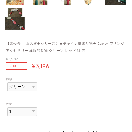
【古怪舍---山风逐玉シリーズ】★チャイナ風飾り物★ 2color フリンジ
アクセサリー 漢服飾り物 グリーン レッド 緑 赤
¥3,982
¥3,186
20%OFF
種類
数量