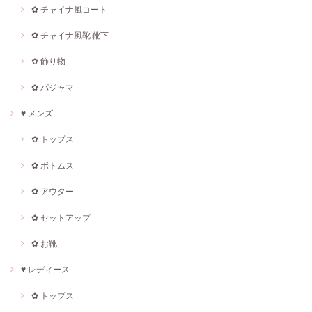
✿ チャイナ風コート
✿ チャイナ風靴·靴下
✿ 飾り物
✿ パジャマ
♥ メンズ
✿ トップス
✿ ボトムス
✿ アウター
✿ セットアップ
✿ お靴
♥ レディース
✿ トップス