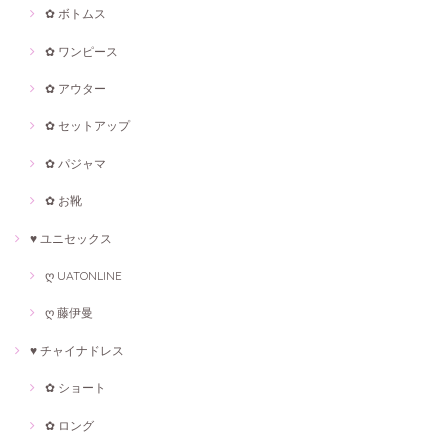
✿ ボトムス
✿ ワンピース
✿ アウター
✿ セットアップ
✿ パジャマ
✿ お靴
♥ ユニセックス
ღ UATONLINE
ღ 藤伊曼
♥ チャイナドレス
✿ ショート
✿ ロング