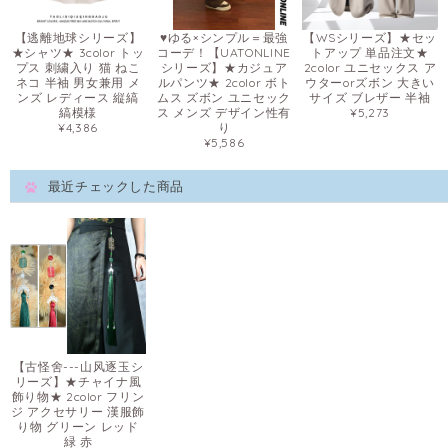
【逃離地球シリーズ】
♥ゆる×シンプル＝最強
【WSシリーズ】★セッ
★シャツ★ 3color トッ
コーデ！【UATONLINE
トアップ 単品注文★
プス 刺繍入り 猫 ねこ
シリーズ】★カジュア
2color ユニセックス ア
ネコ 半袖 男女兼用 メ
ルパンツ★ 2color ボト
ウターorズボン 大きい
ンズ レディース 縦縞
ムス ズボン ユニセック
サイズ ブレザー 半袖
縞模様
ス メンズ デザイン性有
¥5,273
¥4,386
り
¥5,586
最近チェックした商品
【古怪舍---山风逐玉シ
リーズ】★チャイナ風
飾り物★ 2color フリン
ジ アクセサリー 漢服飾
り物 グリーン レッド
緑 赤