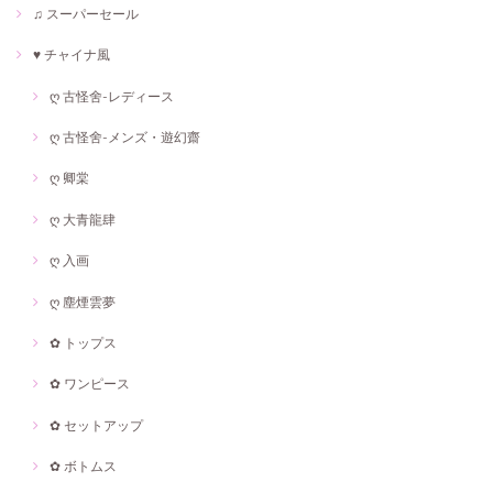
♫ スーパーセール
♥ チャイナ風
ღ 古怪舍-レディース
ღ 古怪舍-メンズ・遊幻齋
ღ 卿棠
ღ 大青龍肆
ღ 入画
ღ 塵煙雲夢
✿ トップス
✿ ワンピース
✿ セットアップ
✿ ボトムス