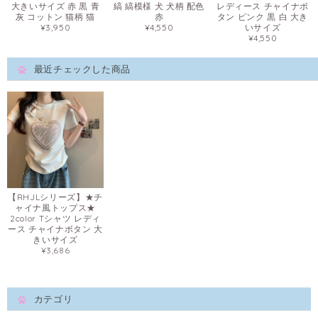
大きいサイズ 赤 黒 青
縞 縞模様 犬 犬柄 配色
レディース チャイナボ
灰 コットン 猫柄 猫
赤
タン ピンク 黒 白 大き
¥3,950
¥4,550
いサイズ
¥4,550
最近チェックした商品
【RHJLシリーズ】★チ
ャイナ風トップス★
2color Tシャツ レディ
ース チャイナボタン 大
きいサイズ
¥3,686
カテゴリ