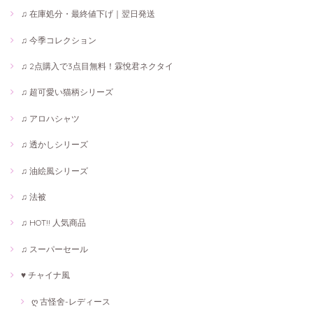
♫ 在庫処分・最終値下げ｜翌日発送
♫ 今季コレクション
♫ 2点購入で3点目無料！霖悅君ネクタイ
♫ 超可愛い猫柄シリーズ
♫ アロハシャツ
♫ 透かしシリーズ
♫ 油絵風シリーズ
♫ 法被
♫ HOT!! 人気商品
♫ スーパーセール
♥ チャイナ風
ღ 古怪舍-レディース