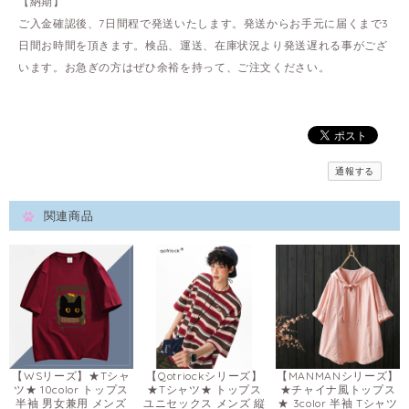
【納期】
ご入金確認後、7日間程で発送いたします。発送からお手元に届くまで3
日間お時間を頂きます。検品、運送、在庫状況より発送遅れる事がござ
います。お急ぎの方はぜひ余裕を持って、ご注文ください。
通報する
関連商品
【WSリーズ】★Tシャ
【Qotriockシリーズ】
【MANMANシリーズ】
ツ★ 10color トップス
★Tシャツ★ トップス
★チャイナ風トップス
半袖 男女兼用 メンズ
ユニセックス メンズ 縦
★ 3color 半袖 Tシャツ