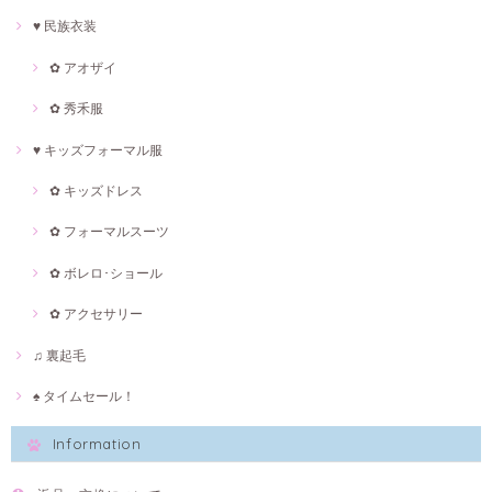
♥ 民族衣装
✿ アオザイ
✿ 秀禾服
♥ キッズフォーマル服
✿ キッズドレス
✿ フォーマルスーツ
✿ ボレロ･ショール
✿ アクセサリー
♫ 裏起毛
♠ タイムセール！
Information