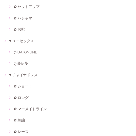
✿ セットアップ
✿ パジャマ
✿ お靴
♥ ユニセックス
ღ UATONLINE
ღ 藤伊曼
♥ チャイナドレス
✿ ショート
✿ ロング
✿ マーメイドライン
✿ 刺繍
✿ レース