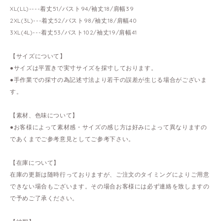
XL(LL)----着丈51/バスト94/袖丈18/肩幅39
2XL(3L)---着丈52/バスト98/袖丈18/肩幅40
3XL(4L)---着丈53/バスト102/袖丈19/肩幅41
【サイズについて】
●サイズは平置きで実寸サイズを採寸しております。
●手作業での採寸の為記述寸法より若干の誤差が生じる場合がございま
す。
【素材、色味について】
●お客様によって素材感・サイズの感じ方は好みによって異なりますの
であくまでご参考意見としてご参考下さい。
【在庫について】
在庫の更新は随時行っておりますが、ご注文のタイミングによりご用意
できない場合もございます。その場合お客様には必ず連絡を致しますの
で予めご了承ください。