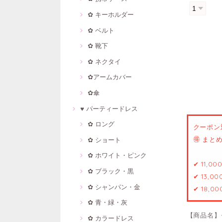
✿ キーホルダー
✿ ベルト
✿ 靴下
✿ ネクタイ
✿アームカバー
✿傘
♥ パーティードレス
✿ ロング
クーポン
🉐 ま
✿ ショート
✿ ホワイト・ピンク
✔ 11,0
✿ ブラック・黒
✔ 13,0
✿ シャンパン・金
✔ 18,0
✿ 青・緑・灰
【商品名】
✿ カラードレス