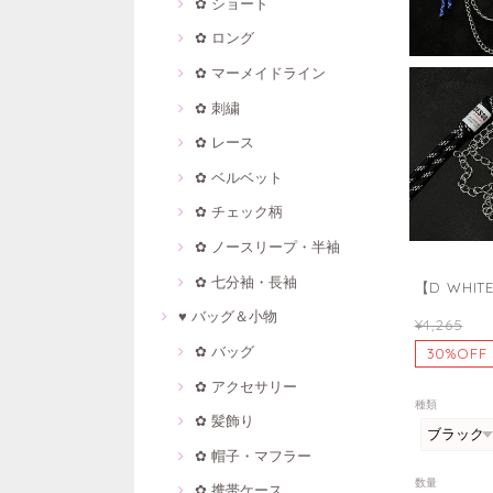
✿ ショート
✿ ロング
✿ マーメイドライン
✿ 刺繍
✿ レース
✿ ベルベット
✿ チェック柄
✿ ノースリープ・半袖
✿ 七分袖・長袖
【D WHI
♥ バッグ＆小物
¥4,265
✿ バッグ
30%OFF
✿ アクセサリー
種類
✿ 髪飾り
✿ 帽子・マフラー
数量
✿ 携帯ケース