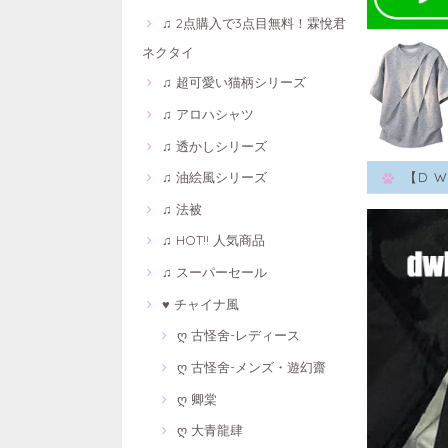
♫ 2点購入で3点目無料！霖悅君
ネクタイ
♫ 超可愛い猫柄シリーズ
♫ アロハシャツ
♫ 透かしシリーズ
♫ 油絵風シリーズ
【D 
♫ 法被
♫ HOT!! 人気商品
♫ スーパーセール
♥ チャイナ風
ღ 古怪舍-レディース
ღ 古怪舍-メンズ・遊幻齋
ღ 卿棠
ღ 大青龍肆