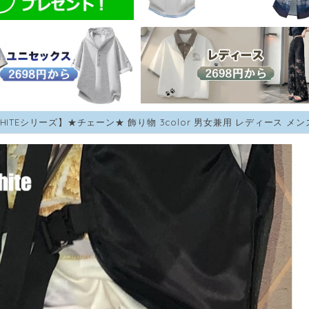
WHITEシリーズ】★チェーン★ 飾り物 3color 男女兼用 レディース メ