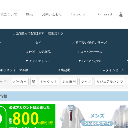
交換について
Blog
お問い合わせ
Instagram
Pinterest
♫ 2点購入で3点目無料！霖悅君ネク
ホ
ン
タイ
♫ 超可愛い猫柄シリーズ
♫ HOT!! 人気商品
♫ スーパーセール
♥ チャイナドレス
♥ バッグ＆小物
 キッズフォーマル服
♫ 裏起毛
♠ タイムセール！
ワード：
パーカー
猫
ジャケット
男女兼用
シャツ
カジュアルパンツ
情報