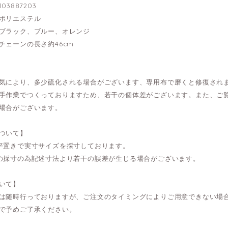
03887203
ポリエステル
ブラック、ブルー、オレンジ
チェーンの長さ約46cm
気により、多少硫化される場合がございます、専用布で磨くと修復され
手作業でつくっておりますため、若干の個体差がございます。また、ご
場合がございます。
ついて】
平置きで実寸サイズを採寸しております。
の採寸の為記述寸法より若干の誤差が生じる場合がございます。
いて】
は随時行っておりますが、ご注文のタイミングによりご用意できない場
で予めご了承ください。