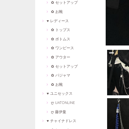
✿ セットアップ
✿ お靴
♥ レディース
✿ トップス
✿ ボトムス
✿ ワンピース
✿ アウター
✿ セットアップ
✿ パジャマ
✿ お靴
♥ ユニセックス
ღ UATONLINE
ღ 藤伊曼
♥ チャイナドレス