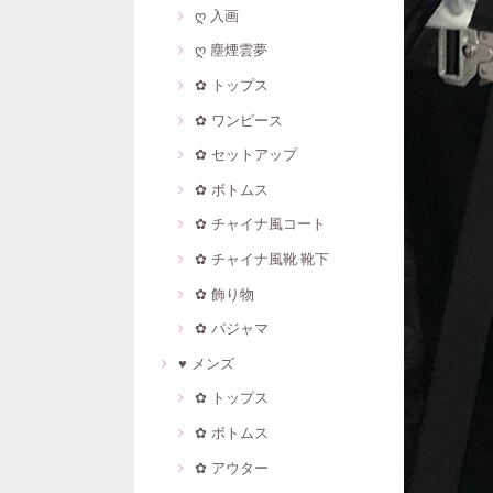
ღ 入画
ღ 塵煙雲夢
✿ トップス
✿ ワンピース
✿ セットアップ
✿ ボトムス
✿ チャイナ風コート
✿ チャイナ風靴·靴下
✿ 飾り物
✿ パジャマ
♥ メンズ
✿ トップス
✿ ボトムス
✿ アウター