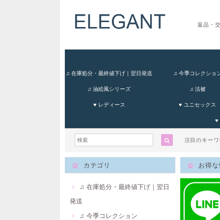
返品・
♫ 在庫処分・最終値下げ｜翌日発送
♫ 今季コレクショ
♫ 油絵風シリーズ
♫ 法被
♥ レディース
♥ ユニセックス
♥
注目のキー
カテゴリ
お得な
♫ 在庫処分・最終値下げ｜翌日
発送
♫ 今季コレクション