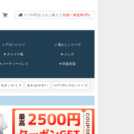
12,999円以上のご購入で
全国一律送料0円♪
ーム
♫ アロハシャツ
♫ 透かしシリーズ
♥ チャイナ風
♥ メンズ
♥ パーティードレス
♥ 民族衣装
大きいサイズ
合わせやすい
UATONLINEシリーズ