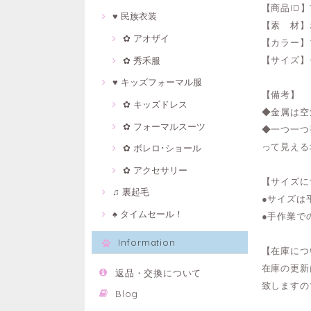
【商品ID】1
♥ 民族衣装
【素 材】
✿ アオザイ
【カラー】
【サイズ】
✿ 秀禾服
♥ キッズフォーマル服
【備考】
✿ キッズドレス
◆金属は空
✿ フォーマルスーツ
◆一つ一つ
って見える
✿ ボレロ･ショール
✿ アクセサリー
【サイズに
♫ 裏起毛
●サイズは
♠ タイムセール！
●手作業で
Information
【在庫につ
在庫の更新
返品・交換について
致しますの
Blog