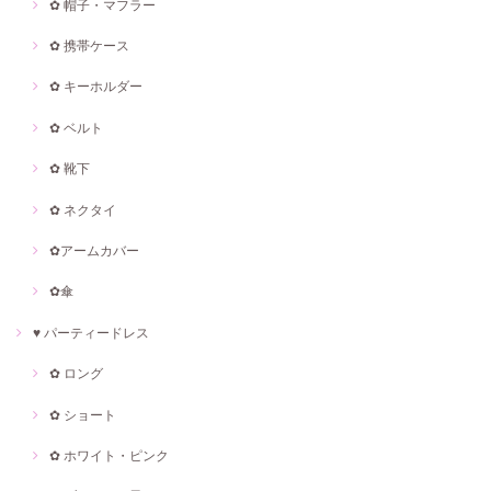
✿ 帽子・マフラー
✿ 携帯ケース
✿ キーホルダー
✿ ベルト
✿ 靴下
✿ ネクタイ
✿アームカバー
✿傘
♥ パーティードレス
✿ ロング
✿ ショート
✿ ホワイト・ピンク