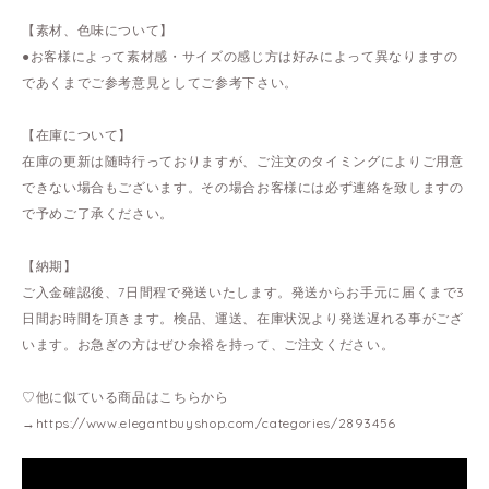
【素材、色味について】
●お客様によって素材感・サイズの感じ方は好みによって異なりますの
であくまでご参考意見としてご参考下さい。
【在庫について】
在庫の更新は随時行っておりますが、ご注文のタイミングによりご用意
できない場合もございます。その場合お客様には必ず連絡を致しますの
で予めご了承ください。
【納期】
ご入金確認後、7日間程で発送いたします。発送からお手元に届くまで3
日間お時間を頂きます。検品、運送、在庫状況より発送遅れる事がござ
います。お急ぎの方はぜひ余裕を持って、ご注文ください。
♡他に似ている商品はこちらから
→
https://www.elegantbuyshop.com/categories/2893456