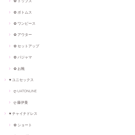
✿ トップス
✿ ボトムス
✿ ワンピース
✿ アウター
✿ セットアップ
✿ パジャマ
✿ お靴
♥ ユニセックス
ღ UATONLINE
ღ 藤伊曼
♥ チャイナドレス
✿ ショート