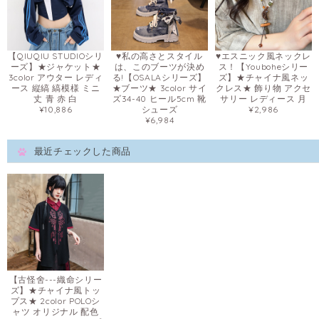
【QIUQIU STUDIOシリ
♥私の高さとスタイル
♥エスニック風ネックレ
ーズ】★ジャケット★
は、このブーツが決め
ス！【Youboheシリー
3color アウター レディ
る!【OSALAシリーズ】
ズ】★チャイナ風ネッ
ース 縦縞 縞模様 ミニ
★ブーツ★ 3color サイ
クレス★ 飾り物 アクセ
丈 青 赤 白
ズ34-40 ヒール5cm 靴
サリー レディース 月
¥10,886
シューズ
¥2,986
¥6,984
最近チェックした商品
【古怪舍---織命シリー
ズ】★チャイナ風トッ
プス★ 2color POLOシ
ャツ オリジナル 配色