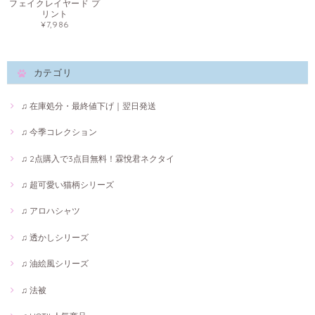
フェイクレイヤード プ
リント
¥7,986
カテゴリ
♫ 在庫処分・最終値下げ｜翌日発送
♫ 今季コレクション
♫ 2点購入で3点目無料！霖悅君ネクタイ
♫ 超可愛い猫柄シリーズ
♫ アロハシャツ
♫ 透かしシリーズ
♫ 油絵風シリーズ
♫ 法被