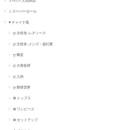
♫ HOT!! 人気商品
♫ スーパーセール
♥ チャイナ風
ღ 古怪舍-レディース
ღ 古怪舍-メンズ・遊幻齋
ღ 卿棠
ღ 大青龍肆
ღ 入画
ღ 塵煙雲夢
✿ トップス
✿ ワンピース
✿ セットアップ