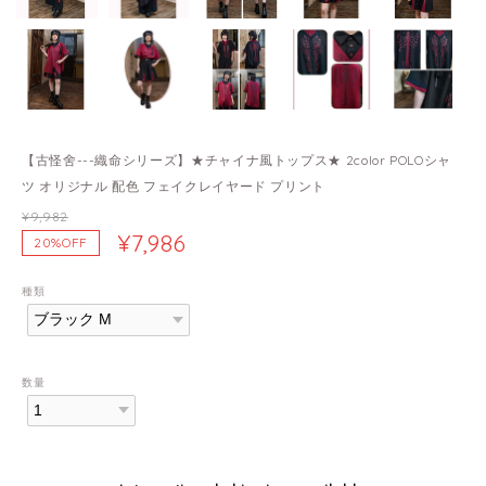
【古怪舍---織命シリーズ】★チャイナ風トップス★ 2color POLOシャ
ツ オリジナル 配色 フェイクレイヤード プリント
¥9,982
¥7,986
20%OFF
種類
数量