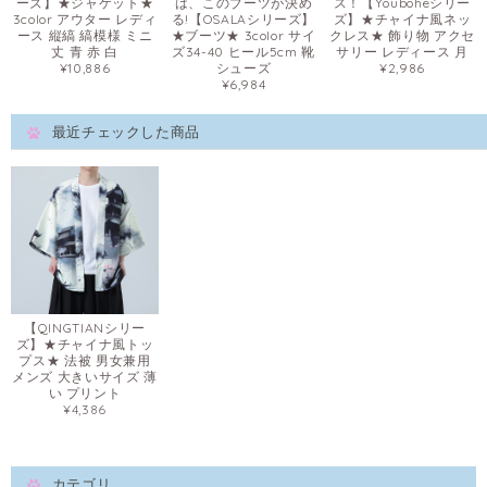
ーズ】★ジャケット★
は、このブーツが決め
ス！【Youboheシリー
3color アウター レディ
る!【OSALAシリーズ】
ズ】★チャイナ風ネッ
ース 縦縞 縞模様 ミニ
★ブーツ★ 3color サイ
クレス★ 飾り物 アクセ
丈 青 赤 白
ズ34-40 ヒール5cm 靴
サリー レディース 月
¥10,886
シューズ
¥2,986
¥6,984
最近チェックした商品
【QINGTIANシリー
ズ】★チャイナ風トッ
プス★ 法被 男女兼用
メンズ 大きいサイズ 薄
い プリント
¥4,386
カテゴリ