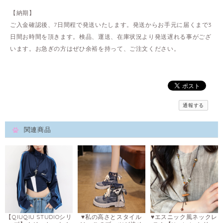
【納期】
ご入金確認後、7日間程で発送いたします。発送からお手元に届くまで3
日間お時間を頂きます。検品、運送、在庫状況より発送遅れる事がござ
います。お急ぎの方はぜひ余裕を持って、ご注文ください。
通報する
関連商品
【QIUQIU STUDIOシリ
♥私の高さとスタイル
♥エスニック風ネックレ