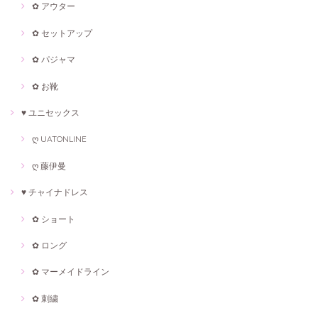
✿ アウター
✿ セットアップ
✿ パジャマ
✿ お靴
♥ ユニセックス
ღ UATONLINE
ღ 藤伊曼
♥ チャイナドレス
✿ ショート
✿ ロング
✿ マーメイドライン
✿ 刺繍