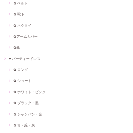
✿ ベルト
✿ 靴下
✿ ネクタイ
✿アームカバー
✿傘
♥ パーティードレス
✿ ロング
✿ ショート
✿ ホワイト・ピンク
✿ ブラック・黒
✿ シャンパン・金
✿ 青・緑・灰