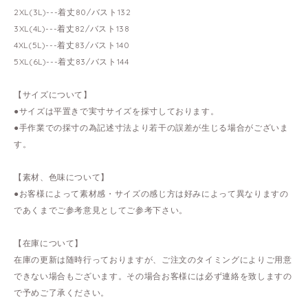
2XL(3L)---着丈80/バスト132
3XL(4L)---着丈82/バスト138
4XL(5L)---着丈83/バスト140
5XL(6L)---着丈83/バスト144
【サイズについて】
●サイズは平置きで実寸サイズを採寸しております。
●手作業での採寸の為記述寸法より若干の誤差が生じる場合がございま
す。
【素材、色味について】
●お客様によって素材感・サイズの感じ方は好みによって異なりますの
であくまでご参考意見としてご参考下さい。
【在庫について】
在庫の更新は随時行っておりますが、ご注文のタイミングによりご用意
できない場合もございます。その場合お客様には必ず連絡を致しますの
で予めご了承ください。