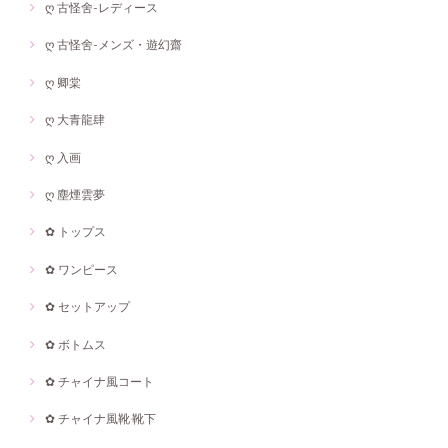
ღ 古怪舍-レディース
ღ 古怪舍-メンズ・遊幻齋
ღ 卿棠
ღ 大青龍肆
ღ 入画
ღ 塵煙雲夢
✿ トップス
✿ ワンピース
✿ セットアップ
✿ ボトムス
✿ チャイナ風コート
✿ チャイナ風靴·靴下