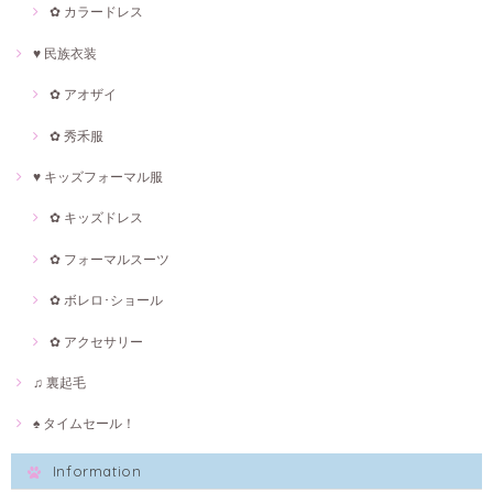
✿ カラードレス
♥ 民族衣装
✿ アオザイ
✿ 秀禾服
♥ キッズフォーマル服
✿ キッズドレス
✿ フォーマルスーツ
✿ ボレロ･ショール
✿ アクセサリー
♫ 裏起毛
♠ タイムセール！
Information