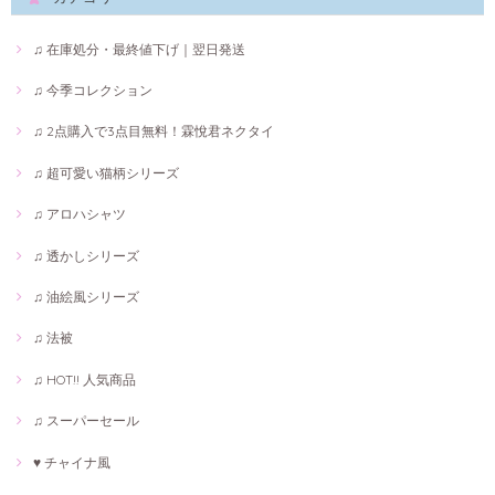
♫ 在庫処分・最終値下げ｜翌日発送
♫ 今季コレクション
♫ 2点購入で3点目無料！霖悅君ネクタイ
♫ 超可愛い猫柄シリーズ
♫ アロハシャツ
♫ 透かしシリーズ
♫ 油絵風シリーズ
♫ 法被
♫ HOT!! 人気商品
♫ スーパーセール
♥ チャイナ風