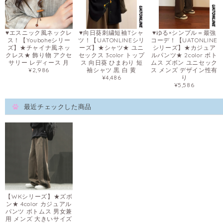
♥エスニック風ネックレ
♥向日葵刺繍短袖Tシャ
♥ゆる×シンプル＝最強
ス！【Youboheシリー
ツ！【UATONLINEシリ
コーデ！【UATONLINE
ズ】★チャイナ風ネッ
ーズ】★シャツ★ ユニ
シリーズ】★カジュア
クレス★ 飾り物 アクセ
セックス 3color トップ
ルパンツ★ 2color ボト
サリー レディース 月
ス 向日葵 ひまわり 短
ムス ズボン ユニセック
¥2,986
袖シャツ 黒 白 黄
ス メンズ デザイン性有
¥4,486
り
¥5,586
最近チェックした商品
【WKシリーズ】★ズボ
ン★ 4color カジュアル
パンツ ボトムス 男女兼
用 メンズ 大きいサイズ