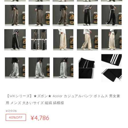
【WKシリーズ】★ズボン★ 4color カジュアルパンツ ボトムス 男女兼
用 メンズ 大きいサイズ 縦縞 縞模様
¥7,976
¥4,786
40%OFF