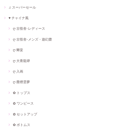
♫ スーパーセール
♥ チャイナ風
ღ 古怪舍-レディース
ღ 古怪舍-メンズ・遊幻齋
ღ 卿棠
ღ 大青龍肆
ღ 入画
ღ 塵煙雲夢
✿ トップス
✿ ワンピース
✿ セットアップ
✿ ボトムス