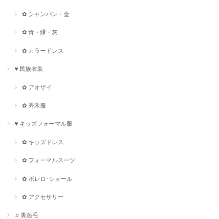
✿ シャンパン・金
✿ 青・緑・灰
✿ カラードレス
♥ 民族衣装
✿ アオザイ
✿ 秀禾服
♥ キッズフォーマル服
✿ キッズドレス
✿ フォーマルスーツ
✿ ボレロ･ショール
✿ アクセサリー
♫ 裏起毛