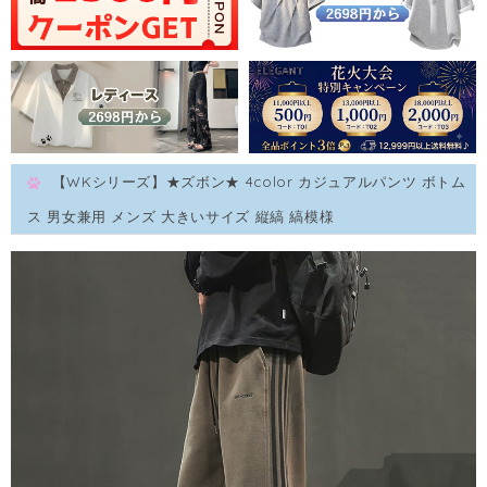
【WKシリーズ】★ズボン★ 4color カジュアルパンツ ボトム
ス 男女兼用 メンズ 大きいサイズ 縦縞 縞模様