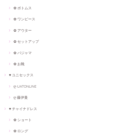
✿ ボトムス
✿ ワンピース
✿ アウター
✿ セットアップ
✿ パジャマ
✿ お靴
♥ ユニセックス
ღ UATONLINE
ღ 藤伊曼
♥ チャイナドレス
✿ ショート
✿ ロング