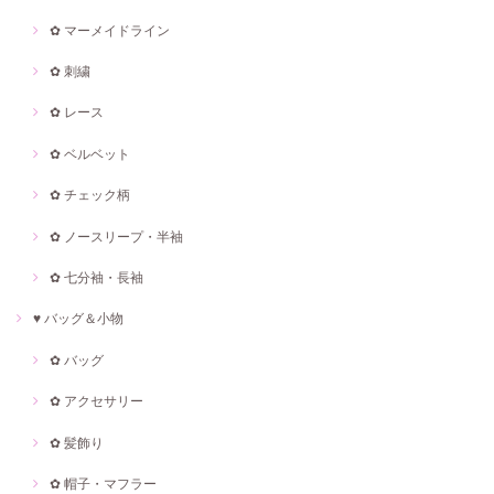
✿ マーメイドライン
✿ 刺繍
✿ レース
✿ ベルベット
✿ チェック柄
✿ ノースリープ・半袖
✿ 七分袖・長袖
♥ バッグ＆小物
✿ バッグ
✿ アクセサリー
✿ 髪飾り
✿ 帽子・マフラー