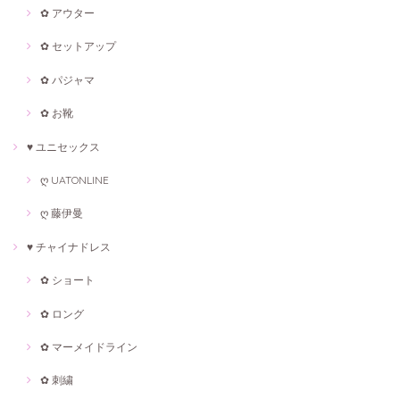
✿ アウター
✿ セットアップ
✿ パジャマ
✿ お靴
♥ ユニセックス
ღ UATONLINE
ღ 藤伊曼
♥ チャイナドレス
✿ ショート
✿ ロング
✿ マーメイドライン
✿ 刺繍