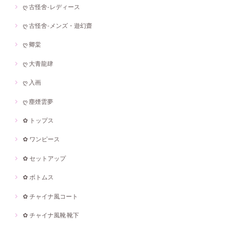
ღ 古怪舍-レディース
ღ 古怪舍-メンズ・遊幻齋
ღ 卿棠
ღ 大青龍肆
ღ 入画
ღ 塵煙雲夢
✿ トップス
✿ ワンピース
✿ セットアップ
✿ ボトムス
✿ チャイナ風コート
✿ チャイナ風靴·靴下