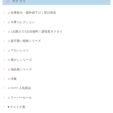
カテゴリ
♫ 在庫処分・最終値下げ｜翌日発送
♫ 今季コレクション
♫ 2点購入で3点目無料！霖悅君ネクタイ
♫ 超可愛い猫柄シリーズ
♫ アロハシャツ
♫ 透かしシリーズ
♫ 油絵風シリーズ
♫ 法被
♫ HOT!! 人気商品
♫ スーパーセール
♥ チャイナ風