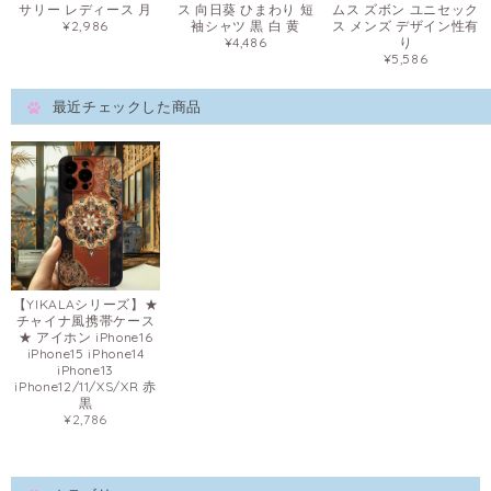
サリー レディース 月
ス 向日葵 ひまわり 短
ムス ズボン ユニセック
¥2,986
袖シャツ 黒 白 黄
ス メンズ デザイン性有
¥4,486
り
¥5,586
最近チェックした商品
【YIKALAシリーズ】★
チャイナ風携帯ケース
★ アイホン iPhone16
iPhone15 iPhone14
iPhone13
iPhone12/11/XS/XR 赤
黒
¥2,786