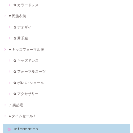
✿ カラードレス
♥ 民族衣装
✿ アオザイ
✿ 秀禾服
♥ キッズフォーマル服
✿ キッズドレス
✿ フォーマルスーツ
✿ ボレロ･ショール
✿ アクセサリー
♫ 裏起毛
♠ タイムセール！
Information