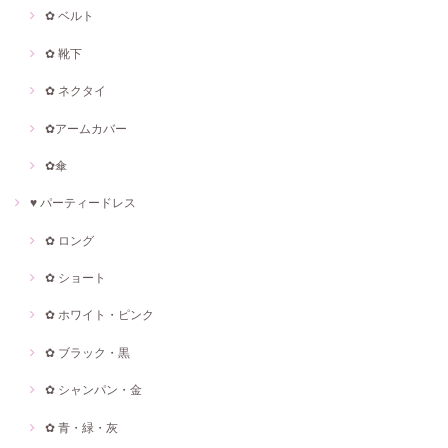
✿ ベルト
✿ 靴下
✿ ネクタイ
✿アームカバー
✿傘
♥ パーティードレス
✿ ロング
✿ ショート
✿ ホワイト・ピンク
✿ ブラック・黒
✿ シャンパン・金
✿ 青・緑・灰