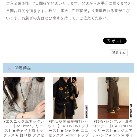
ご入金確認後、7日間程で発送いたします。発送からお手元に届くまで3
日間お時間を頂きます。検品、運送、在庫状況より発送遅れる事がござ
います。お急ぎの方はぜひ余裕を持って、ご注文ください。
通報する
関連商品
♥エスニック風ネックレ
♥向日葵刺繍短袖Tシャ
♥ゆる×シンプル＝最強
ス！【Youboheシリー
ツ！【UATONLINEシリ
コーデ！【UATONLINE
ズ】★チャイナ風ネッ
ーズ】★シャツ★ ユニ
シリーズ】★カジュア
クレス★ 飾り物 アクセ
セックス 3color トップ
ルパンツ★ 2color ボト