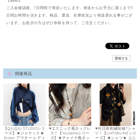
【納期】
ご入金確認後、7日間程で発送いたします。発送からお手元に届くまで3
日間お時間を頂きます。検品、運送、在庫状況より発送遅れる事がござ
います。お急ぎの方はぜひ余裕を持って、ご注文ください。
通報する
関連商品
【QIUQIU STUDIOシリ
♥エスニック風ネックレ
♥向日葵刺繍短袖Tシャ
ーズ】★ジャケット★
ス！【Youboheシリー
ツ！【UATONLINEシリ
3color アウター レディ
ズ】★チャイナ風ネッ
ーズ】★シャツ★ ユニ