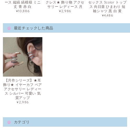
ース 縦縞 縞模様 ミニ
クレス★ 飾り物 アクセ
セックス 3color トップ
丈 青 赤 白
サリー レディース 月
ス 向日葵 ひまわり 短
¥10,886
¥2,986
袖シャツ 黒 白 黄
¥4,486
最近チェックした商品
【月作シリーズ】★耳
飾り★ イヤーカフ ペア
アクセサリー レディー
ス シルバー 可愛い 気
質アップ
¥2,986
カテゴリ