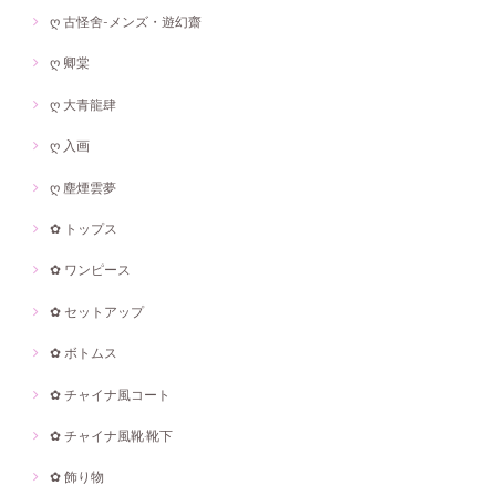
ღ 古怪舍-メンズ・遊幻齋
ღ 卿棠
ღ 大青龍肆
ღ 入画
ღ 塵煙雲夢
✿ トップス
✿ ワンピース
✿ セットアップ
✿ ボトムス
✿ チャイナ風コート
✿ チャイナ風靴·靴下
✿ 飾り物