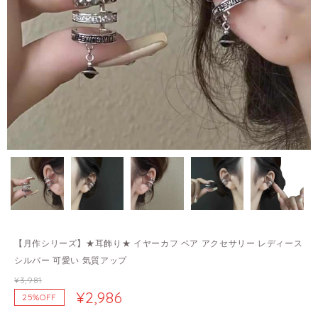
【月作シリーズ】★耳飾り★ イヤーカフ ペア アクセサリー レディース
シルバー 可愛い 気質アップ
¥3,981
¥2,986
25%OFF