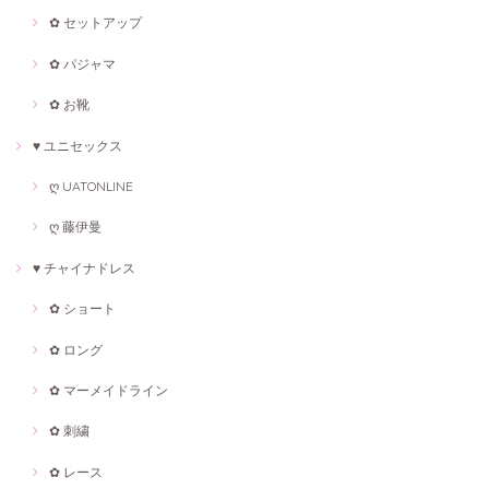
✿ セットアップ
✿ パジャマ
✿ お靴
♥ ユニセックス
ღ UATONLINE
ღ 藤伊曼
♥ チャイナドレス
✿ ショート
✿ ロング
✿ マーメイドライン
✿ 刺繍
✿ レース