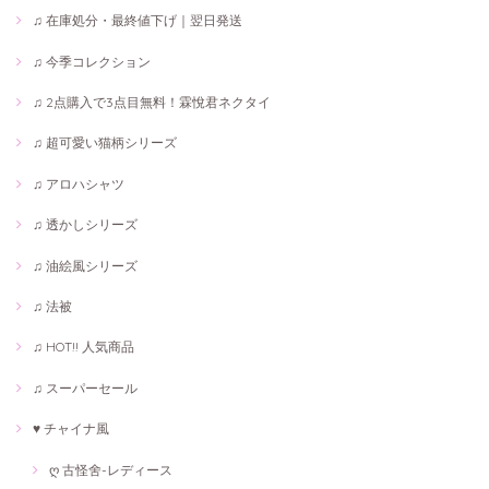
♫ 在庫処分・最終値下げ｜翌日発送
♫ 今季コレクション
♫ 2点購入で3点目無料！霖悅君ネクタイ
♫ 超可愛い猫柄シリーズ
♫ アロハシャツ
♫ 透かしシリーズ
♫ 油絵風シリーズ
♫ 法被
♫ HOT!! 人気商品
♫ スーパーセール
♥ チャイナ風
ღ 古怪舍-レディース