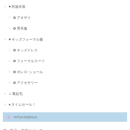
♥ 民族衣装
✿ アオザイ
✿ 秀禾服
♥ キッズフォーマル服
✿ キッズドレス
✿ フォーマルスーツ
✿ ボレロ･ショール
✿ アクセサリー
♫ 裏起毛
♠ タイムセール！
Information