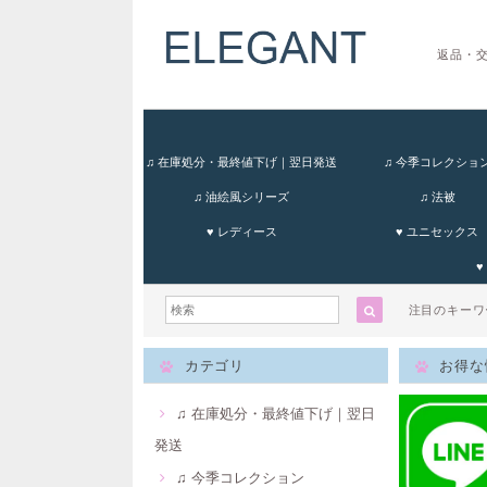
返品・
♫ 在庫処分・最終値下げ｜翌日発送
♫ 今季コレクショ
♫ 油絵風シリーズ
♫ 法被
♥ レディース
♥ ユニセックス
♥
注目のキー
カテゴリ
お得な
♫ 在庫処分・最終値下げ｜翌日
発送
♫ 今季コレクション