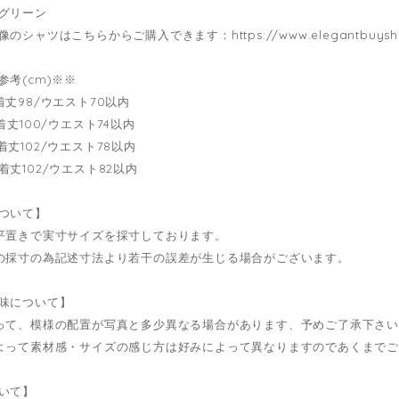
グリーン
像のシャツはこちらからご購入できます：
https://www.elegantbuys
参考(cm)※※
---着丈98/ウエスト70以内
---着丈100/ウエスト74以内
---着丈102/ウエスト78以内
---着丈102/ウエスト82以内
ついて】
平置きで実寸サイズを採寸しております。
の採寸の為記述寸法より若干の誤差が生じる場合がございます。
味について】
って、模様の配置が写真と多少異なる場合があります、予めご了承下さ
よって素材感・サイズの感じ方は好みによって異なりますのであくまで
いて】