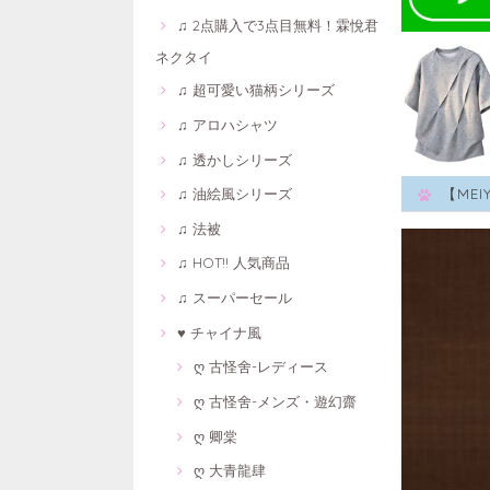
♫ 2点購入で3点目無料！霖悅君
ネクタイ
♫ 超可愛い猫柄シリーズ
♫ アロハシャツ
♫ 透かしシリーズ
♫ 油絵風シリーズ
【ME
♫ 法被
♫ HOT!! 人気商品
♫ スーパーセール
♥ チャイナ風
ღ 古怪舍-レディース
ღ 古怪舍-メンズ・遊幻齋
ღ 卿棠
ღ 大青龍肆