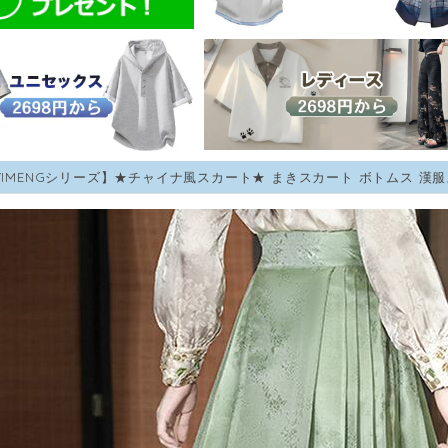
IYIMENGシリーズ】★チャイナ風スカート★ まきスカート ボトムス 漢