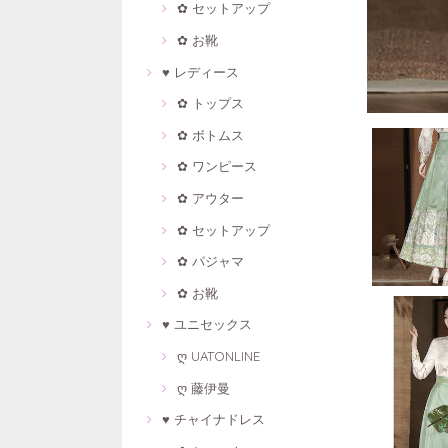
✿ セットアップ
✿ お靴
♥ レディース
✿ トップス
✿ ボトムス
✿ ワンピース
✿ アウター
✿ セットアップ
✿ パジャマ
✿ お靴
♥ ユニセックス
ღ UATONLINE
ღ 藤伊曼
♥ チャイナドレス