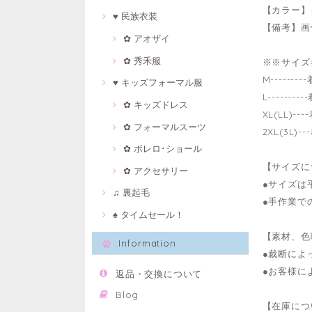
【カラー】
♥ 民族衣装
【備考】画
✿ アオザイ
✿ 秀禾服
※※サイズ
M------
♥ キッズフォーマル服
L-------
✿ キッズドレス
XL(LL)-
✿ フォーマルスーツ
2XL(3L)
✿ ボレロ･ショール
【サイズに
✿ アクセサリー
●サイズは
♫ 裏起毛
●手作業で
♠ タイムセール！
【素材、色
Information
●裁断によ
●お客様に
返品・交換について
Blog
【在庫につ