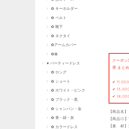
✿ キーホルダー
✿ ベルト
✿ 靴下
✿ ネクタイ
✿アームカバー
✿傘
クーポン
♥ パーティードレス
🉐 ま
✿ ロング
✿ ショート
✔ 11,0
✔ 13,0
✿ ホワイト・ピンク
✔ 18,0
✿ ブラック・黒
✿ シャンパン・金
【商品名】
✿ 青・緑・灰
【商品ID】1
【素 材】
✿ カラードレス