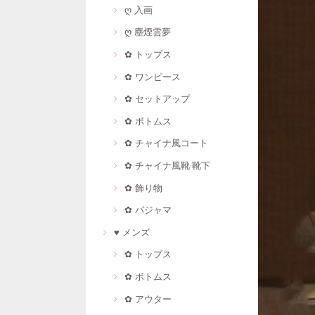
ღ 入画
ღ 塵煙雲夢
✿ トップス
✿ ワンピース
✿ セットアップ
✿ ボトムス
✿ チャイナ風コート
✿ チャイナ風靴·靴下
✿ 飾り物
✿ パジャマ
♥ メンズ
✿ トップス
✿ ボトムス
✿ アウター