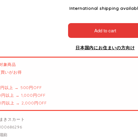
International shipping availab
Add to cart
日本国内にお住まいの方向け
対象商品
とめ買いがお得
00円以上 → 500円OFF
00円以上 → 1,000円OFF
00円以上 → 2,000円OFF
まきスカート
00686296
混紡