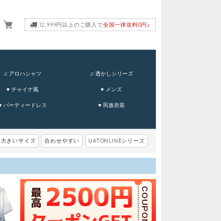
12,999円以上のご購入で
全国一律送料0円♪
ーム
♫ アロハシャツ
♫ 透かしシリーズ
♥ チャイナ風
♥ メンズ
♥ パーティードレス
♥ 民族衣装
大きいサイズ
合わせやすい
UATONLINEシリーズ