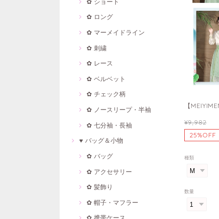
✿ ショート
✿ ロング
✿ マーメイドライン
✿ 刺繍
✿ レース
✿ ベルベット
✿ チェック柄
【MEIY
✿ ノースリープ・半袖
¥9,982
✿ 七分袖・長袖
25%OFF
♥ バッグ＆小物
✿ バッグ
種類
✿ アクセサリー
✿ 髪飾り
数量
✿ 帽子・マフラー
✿ 携帯ケース