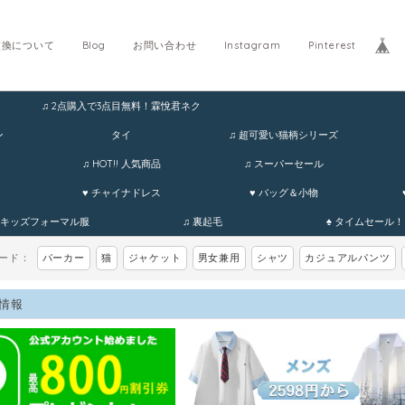
交換について
Blog
お問い合わせ
Instagram
Pinterest
♫ 2点購入で3点目無料！霖悅君ネク
ホ
ン
タイ
♫ 超可愛い猫柄シリーズ
♫ HOT!! 人気商品
♫ スーパーセール
♥ チャイナドレス
♥ バッグ＆小物
 キッズフォーマル服
♫ 裏起毛
♠ タイムセール！
ワード：
パーカー
猫
ジャケット
男女兼用
シャツ
カジュアルパンツ
情報