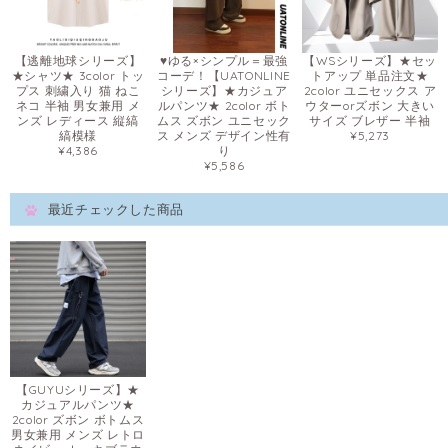
【逃離地球シリーズ】
♥ゆる×シンプル＝最強
【WSシリーズ】★セッ
★シャツ★ 3color トッ
コーデ！【UATONLINE
トアップ 単品注文★
プス 刺繍入り 猫 ねこ
シリーズ】★カジュア
2color ユニセックス ア
ネコ 半袖 男女兼用 メ
ルパンツ★ 2color ボト
ウターorズボン 大きい
ンズ レディース 縦縞
ムス ズボン ユニセック
サイズ ブレザー 半袖
縞模様
ス メンズ デザイン性有
¥5,273
¥4,386
り
¥5,586
最近チェックした商品
【GUYUシリーズ】★
カジュアルパンツ★
2color ズボン ボトムス
男女兼用 メンズ レトロ