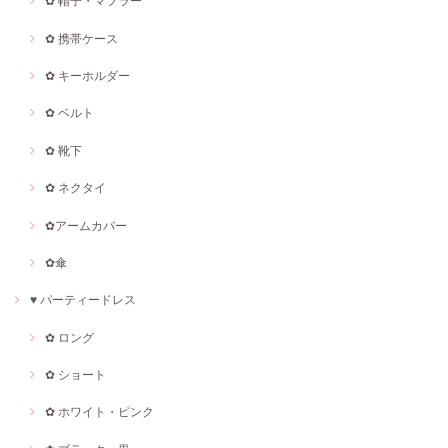
✿ 帽子・マフラー
✿ 携帯ケース
✿ キーホルダー
✿ ベルト
✿ 靴下
✿ ネクタイ
✿アームカバー
✿傘
♥ パーティードレス
✿ ロング
✿ ショート
✿ ホワイト・ピンク