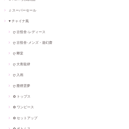
♫ スーパーセール
♥ チャイナ風
ღ 古怪舍-レディース
ღ 古怪舍-メンズ・遊幻齋
ღ 卿棠
ღ 大青龍肆
ღ 入画
ღ 塵煙雲夢
✿ トップス
✿ ワンピース
✿ セットアップ
✿ ボトムス