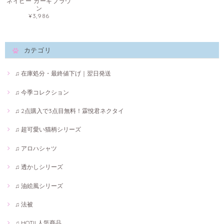
ネイビー カーキブラウ
ン
¥3,986
カテゴリ
♫ 在庫処分・最終値下げ｜翌日発送
♫ 今季コレクション
♫ 2点購入で3点目無料！霖悅君ネクタイ
♫ 超可愛い猫柄シリーズ
♫ アロハシャツ
♫ 透かしシリーズ
♫ 油絵風シリーズ
♫ 法被
♫ HOT!! 人気商品