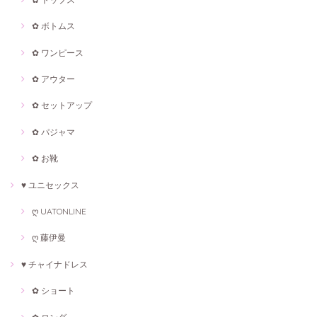
✿ ボトムス
✿ ワンピース
✿ アウター
✿ セットアップ
✿ パジャマ
✿ お靴
♥ ユニセックス
ღ UATONLINE
ღ 藤伊曼
♥ チャイナドレス
✿ ショート