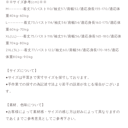
※※サイズ参考(cm)※※
M---------着丈71/バスト110/袖丈57/肩幅52/適応身長155-170/適応体
重40kg-60kg
L----------着丈73/バスト114/袖丈58/肩幅54/適応身長160-175/適応体
重60kg-70kg
XL(LL)----着丈75/バスト118/袖丈59/肩幅56/適応身長165-180/適応体
重70kg-80kg
2XL(3L)---着丈77/バスト122/袖丈60/肩幅58/適応身長170-185/適応
体重80kg-90kg
【サイズについて】
●サイズは平置きで実寸サイズを採寸しております。
●手作業での採寸の為記述寸法より若干の誤差が生じる場合がございま
す。
【素材、色味について】
●お客様によって素材感・サイズの感じ方は好みによって異なりますの
であくまでご参考意見としてご参考下さい。