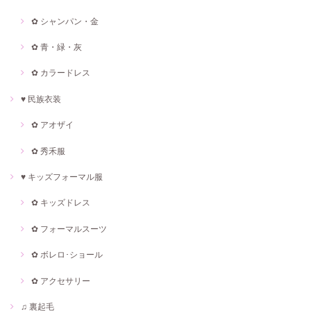
✿ シャンパン・金
✿ 青・緑・灰
✿ カラードレス
♥ 民族衣装
✿ アオザイ
✿ 秀禾服
♥ キッズフォーマル服
✿ キッズドレス
✿ フォーマルスーツ
✿ ボレロ･ショール
✿ アクセサリー
♫ 裏起毛