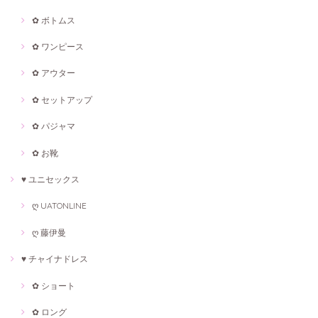
✿ ボトムス
✿ ワンピース
✿ アウター
✿ セットアップ
✿ パジャマ
✿ お靴
♥ ユニセックス
ღ UATONLINE
ღ 藤伊曼
♥ チャイナドレス
✿ ショート
✿ ロング