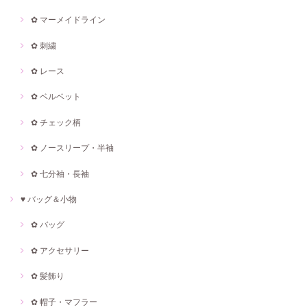
✿ マーメイドライン
✿ 刺繍
✿ レース
✿ ベルベット
✿ チェック柄
✿ ノースリープ・半袖
✿ 七分袖・長袖
♥ バッグ＆小物
✿ バッグ
✿ アクセサリー
✿ 髪飾り
✿ 帽子・マフラー