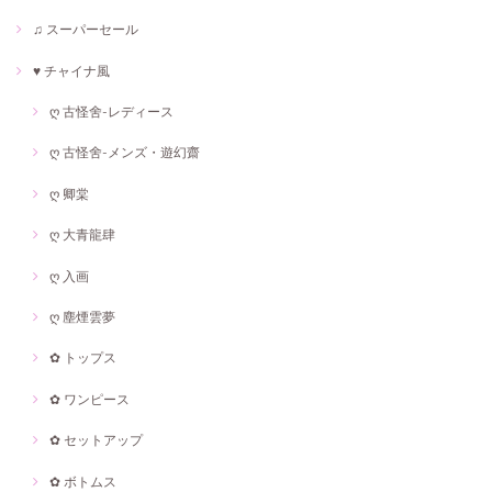
♫ スーパーセール
♥ チャイナ風
ღ 古怪舍-レディース
ღ 古怪舍-メンズ・遊幻齋
ღ 卿棠
ღ 大青龍肆
ღ 入画
ღ 塵煙雲夢
✿ トップス
✿ ワンピース
✿ セットアップ
✿ ボトムス