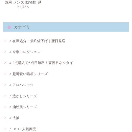
兼用 メンズ 動物柄 緑
¥4,386
カテゴリ
♫ 在庫処分・最終値下げ｜翌日発送
♫ 今季コレクション
♫ 2点購入で3点目無料！霖悅君ネクタイ
♫ 超可愛い猫柄シリーズ
♫ アロハシャツ
♫ 透かしシリーズ
♫ 油絵風シリーズ
♫ 法被
♫ HOT!! 人気商品