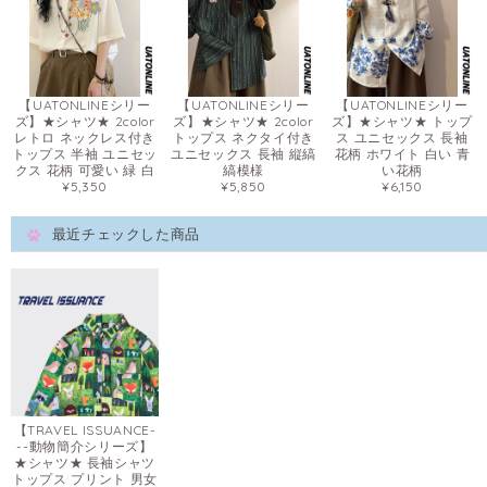
【UATONLINEシリー
【UATONLINEシリー
【UATONLINEシリー
ズ】★シャツ★ 2color
ズ】★シャツ★ 2color
ズ】★シャツ★ トップ
レトロ ネックレス付き
トップス ネクタイ付き
ス ユニセックス 長袖
トップス 半袖 ユニセッ
ユニセックス 長袖 縦縞
花柄 ホワイト 白い 青
クス 花柄 可愛い 緑 白
縞模様
い花柄
¥5,350
¥5,850
¥6,150
最近チェックした商品
【TRAVEL ISSUANCE-
--動物簡介シリーズ】
★シャツ★ 長袖シャツ
トップス プリント 男女