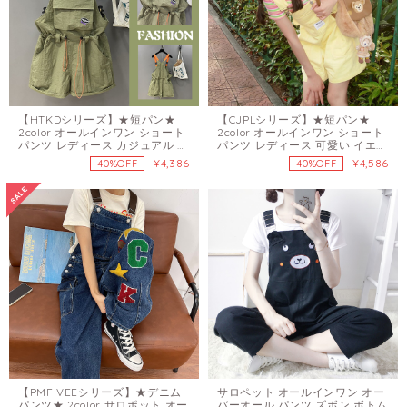
【HTKDシリーズ】★短パン★
【CJPLシリーズ】★短パン★
2color オールインワン ショート
2color オールインワン ショート
パンツ レディース カジュアル グ
パンツ レディース 可愛い イエロ
リーン ブラック
ー ブルー
¥4,386
¥4,586
40%OFF
40%OFF
【PMFIVEEシリーズ】★デニム
サロペット オールインワン オー
パンツ★ 2color サロポット オー
バーオール パンツ ズボン ボトム