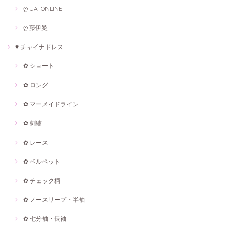
ღ UATONLINE
ღ 藤伊曼
♥ チャイナドレス
✿ ショート
✿ ロング
✿ マーメイドライン
✿ 刺繍
✿ レース
✿ ベルベット
✿ チェック柄
✿ ノースリープ・半袖
✿ 七分袖・長袖