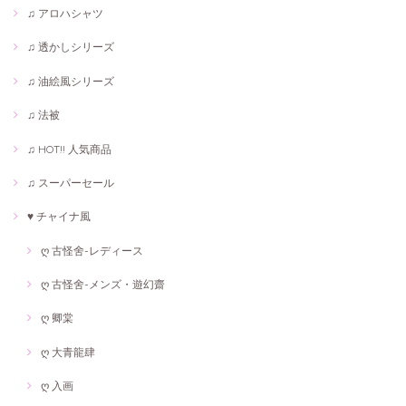
♫ アロハシャツ
♫ 透かしシリーズ
♫ 油絵風シリーズ
♫ 法被
♫ HOT!! 人気商品
♫ スーパーセール
♥ チャイナ風
ღ 古怪舍-レディース
ღ 古怪舍-メンズ・遊幻齋
ღ 卿棠
ღ 大青龍肆
ღ 入画