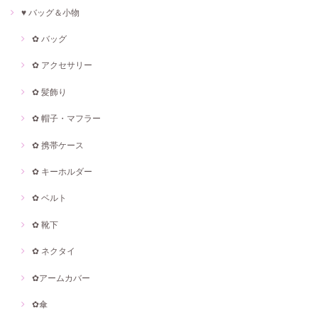
♥ バッグ＆小物
✿ バッグ
✿ アクセサリー
✿ 髪飾り
✿ 帽子・マフラー
✿ 携帯ケース
✿ キーホルダー
✿ ベルト
✿ 靴下
✿ ネクタイ
✿アームカバー
✿傘