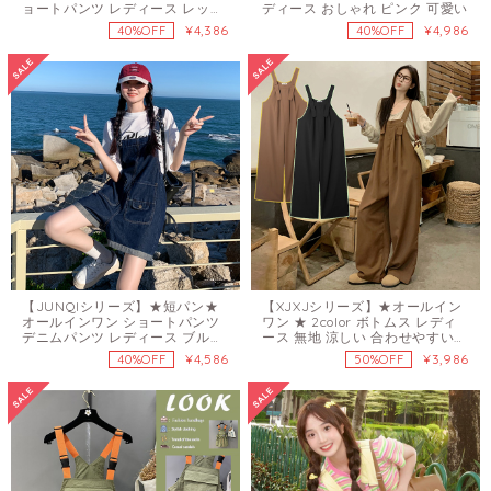
ョートパンツ レディース レッド
ディース おしゃれ ピンク 可愛い
グリーン ベージュ ピンク
¥4,386
¥4,986
40%OFF
40%OFF
【JUNQIシリーズ】★短パン★
【XJXJシリーズ】★オールイン
オールインワン ショートパンツ
ワン ★ 2color ボトムス レディ
デニムパンツ レディース ブルー
ース 無地 涼しい 合わせやすい
青い おしゃれ
ブラック ブラウン
¥4,586
¥3,986
40%OFF
50%OFF