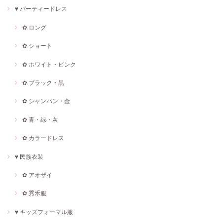
♥ パーティードレス
✿ ロング
✿ ショート
✿ ホワイト・ピンク
✿ ブラック・黒
✿ シャンパン・金
✿ 青・緑・灰
✿ カラードレス
♥ 民族衣装
✿ アオザイ
✿ 秀禾服
♥ キッズフォーマル服