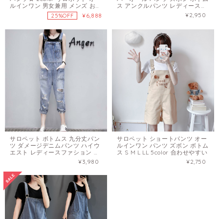
ルインワン 男女兼用 メンズ おし
ス アンクルパンツ レディースフ
ゃれ
ァション 可愛い シンプル S M L
¥2,950
¥6,888
25%OFF
LL ブラック 黒い 熊模様
サロペット ボトムス 九分丈パン
サロペット ショートパンツ オー
ツ ダメージデニムパンツ ハイウ
ルインワン パンツ ズボン ボトム
エスト レディースファション 韓
ス S M L LL 5color 合わせやすい
国風 XS S M L
¥3,980
¥2,750