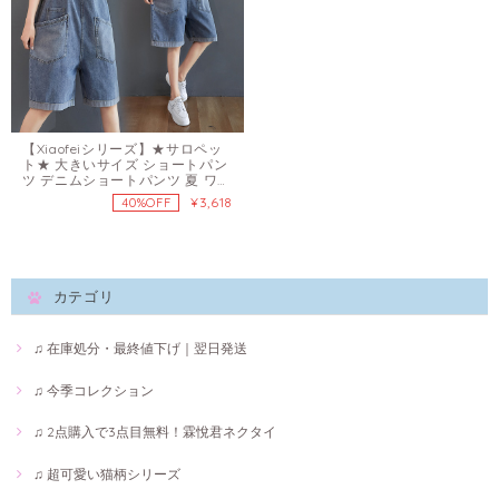
【Xiaofeiシリーズ】★サロペッ
ト★ 大きいサイズ ショートパン
ツ デニムショートパンツ 夏 ワイ
ドパンツ ゆったり カジュアル デ
¥3,618
40%OFF
ニム ハイウエスト M L XL 2XL
カテゴリ
♫ 在庫処分・最終値下げ｜翌日発送
♫ 今季コレクション
♫ 2点購入で3点目無料！霖悅君ネクタイ
♫ 超可愛い猫柄シリーズ