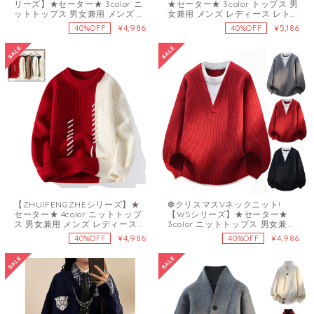
リーズ】★セーター★ 3color ニ
★セーター★ 3color トップス 男
ットトップス 男女兼用 メンズ レ
女兼用 メンズ レディース レトロ
ディース 配色 ラウンドネック
青 黒
¥4,986
¥5,186
40%OFF
40%OFF
【ZHUIFENGZHEシリーズ】★
❆クリスマスVネックニット!
セーター★ 4color ニットトップ
【WSシリーズ】★セーター★
ス 男女兼用 メンズ レディース
3color ニットトップス 男女兼用
レッド ブラック ブラウン グレー
メンズ 大きいサイズ 黒 赤 灰
¥4,986
¥4,986
40%OFF
40%OFF