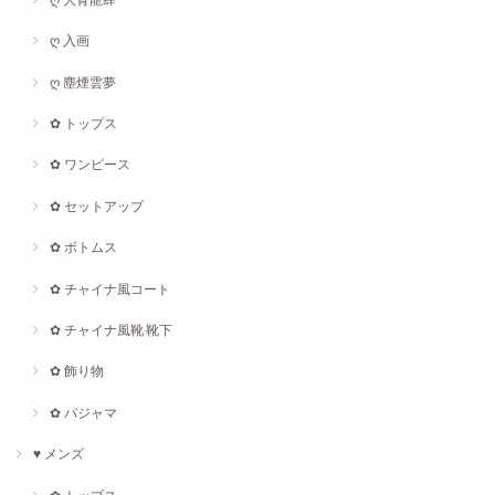
ღ 入画
ღ 塵煙雲夢
✿ トップス
✿ ワンピース
✿ セットアップ
✿ ボトムス
✿ チャイナ風コート
✿ チャイナ風靴·靴下
✿ 飾り物
✿ パジャマ
♥ メンズ