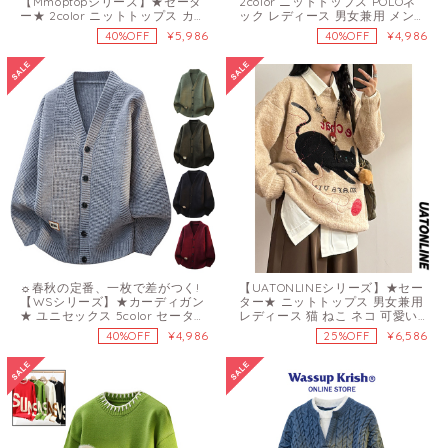
【Mmoptopシリーズ】★セータ
2color ニットトップス POLOネ
ー★ 2color ニットトップス カー
ック レディース 男女兼用 メンズ
トゥーン 男女兼用 メンズ 猫 ネ
フェイクレイヤード シンプル カ
¥5,986
¥4,986
40%OFF
40%OFF
コ ねこ
ジュアル
☼春秋の定番、一枚で差がつく!
【UATONLINEシリーズ】★セー
【WSシリーズ】★カーディガン
ター★ ニットトップス 男女兼用
★ ユニセックス 5color セーター
レディース 猫 ねこ ネコ 可愛い
ニットトップス ニットアウター
ラウンドネック
¥4,986
¥6,586
40%OFF
25%OFF
メンズ 大きいサイズ Vネック