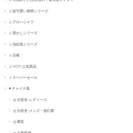
♫ 超可愛い猫柄シリーズ
♫ アロハシャツ
♫ 透かしシリーズ
♫ 油絵風シリーズ
♫ 法被
♫ HOT!! 人気商品
♫ スーパーセール
♥ チャイナ風
ღ 古怪舍-レディース
ღ 古怪舍-メンズ・遊幻齋
ღ 卿棠
ღ 大青龍肆