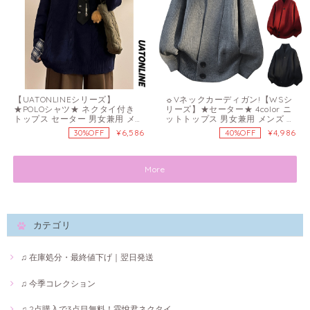
【UATONLINEシリーズ】
☼Vネックカーディガン!【WSシ
★POLOシャツ★ ネクタイ付き
リーズ】★セーター★ 4color ニ
トップス セーター 男女兼用 メン
ットトップス 男女兼用 メンズ 大
ズ フェイクレイヤード チェック
きいサイズ
¥6,586
¥4,986
30%OFF
40%OFF
柄 ネイビー 青
More
カテゴリ
♫ 在庫処分・最終値下げ｜翌日発送
♫ 今季コレクション
♫ 2点購入で3点目無料！霖悅君ネクタイ