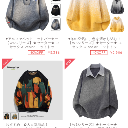
♥アルファベットニットパーカー!
♥冬の空気に、色を溶かし込む！
【WSシリーズ】★セーター★ ユ
【WSシリーズ】★セーター★ ユ
ニセックス 2color ニットトップ
ニセックス 3color ニットトップ
ス メンズ レディース 配色
ス グラデーション ニットパーカ
¥5,386
¥5,986
40%OFF
40%OFF
ー
おすすめ！✿大人気商品！
【WSシリーズ】★セーター★