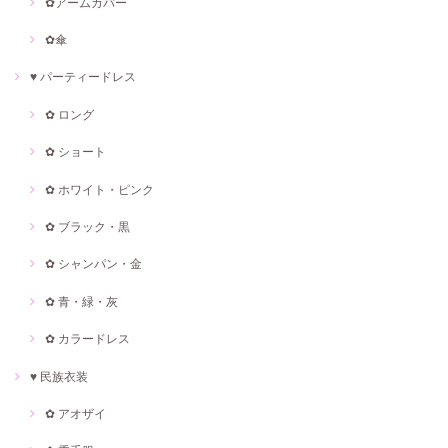
✿アームカバー
✿傘
♥ パーティードレス
✿ ロング
✿ ショート
✿ ホワイト・ピンク
✿ ブラック・黒
✿ シャンパン・金
✿ 青・緑・灰
✿ カラードレス
♥ 民族衣装
✿ アオザイ