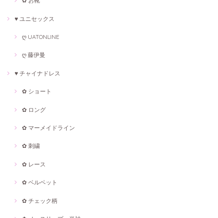
✿ お靴
♥ ユニセックス
ღ UATONLINE
ღ 藤伊曼
♥ チャイナドレス
✿ ショート
✿ ロング
✿ マーメイドライン
✿ 刺繍
✿ レース
✿ ベルベット
✿ チェック柄