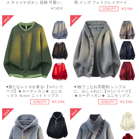
ス チャイナボタン 花柄 可愛い
用 メンズ フェイクレイヤード グ
気質アップ
レー 灰色
¥7,408
¥5,186
20%OFF
♥新たなレトロを着る!【WSシリ
♥1枚でこなれ雰囲気!シンプル
ーズ】★カーディガン★ ユニセ
に、おしゃれに!【WSシリーズ】
ックス 4color ニットトップス セ
★カーディガン★ ユニセックス
ーター アウター
4color ニットトップス セーター
¥5,386
¥5,386
40%OFF
40%OFF
アウター