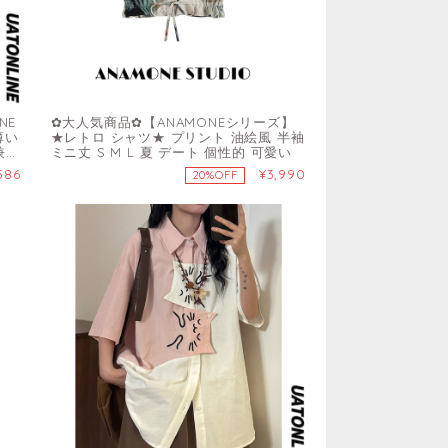
NE
✿大人気商品✿【ANAMONEシリーズ】
薄い
★レトロ シャツ★ プリント 油絵風 半袖
兼用
ミニ丈 S M L 夏 デート 個性的 可愛い
586
¥3,990
20%OFF