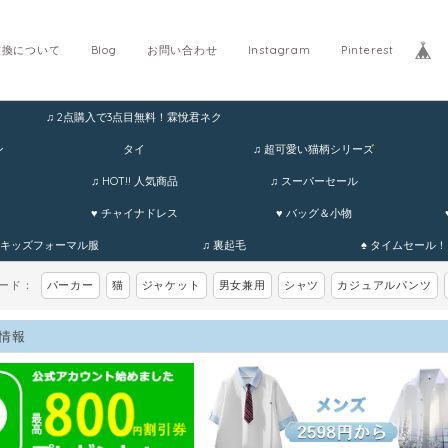
交換について
Blog
お問い合わせ
Instagram
Pinterest
♫ 2点購入で3点目無料！霖悅君ネク
ホ
ン
タイ
♫ 超可愛い猫柄シリーズ
♫ HOT!! 人気商品
♫ スーパーセール
♥ チャイナドレス
♥ バッグ＆小物
 キッズフォーマル服
♫ 裏起毛
♠ タイムセール！
ワード：
パーカー
猫
ジャケット
男女兼用
シャツ
カジュアルパンツ
情報