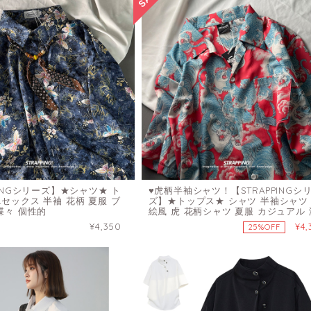
PINGシリーズ】★シャツ★ ト
♥虎柄半袖シャツ！【STRAPPINGシ
セックス 半袖 花柄 夏服 ブ
ズ】★トップス★ シャツ 半袖シャツ
蝶々 個性的
絵風 虎 花柄シャツ 夏服 カジュアル 
しい
¥4,350
¥4,
25%OFF