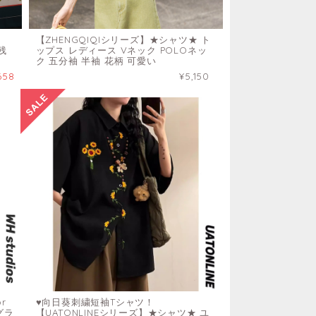
【ZHENGQIQIシリーズ】★シャツ★ ト
残
ップス レディース Vネック POLOネッ
ク 五分袖 半袖 花柄 可愛い
658
¥5,150
r
♥向日葵刺繍短袖Tシャツ！
グラ
【UATONLINEシリーズ】★シャツ★ ユ