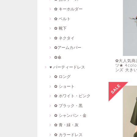
✿ キーホルダー
✿ ベルト
✿ 靴下
✿ ネクタイ
✿アームカバー
✿傘
✿大人気商
ツ★ 4co
♥ パーティードレス
ンズ 大き
✿ ロング
✿ ショート
✿ ホワイト・ピンク
✿ ブラック・黒
✿ シャンパン・金
✿ 青・緑・灰
✿ カラードレス