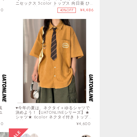
ニセックス 3color トップス 向日葵 ひ
まわり 短袖シャツ 黒 白 黄
50
¥4,486
40%OFF
風
♥今年の夏は、ネクタイ＋ゆるシャツで
ユ
決めよう！【UATONLINEシリーズ】★
シャツ★ 6color ネクタイ付き トップス
半袖シャツ ユニセックス
50
¥4,600