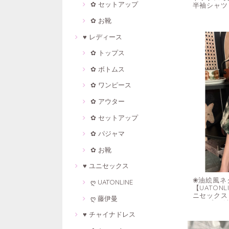
✿ セットアップ
半袖シャツ
✿ お靴
♥ レディース
✿ トップス
✿ ボトムス
✿ ワンピース
✿ アウター
✿ セットアップ
✿ パジャマ
✿ お靴
♥ ユニセックス
❀油絵風ネ
ღ UATONLINE
【UATON
ニセックス
ღ 藤伊曼
トップス 
♥ チャイナドレス