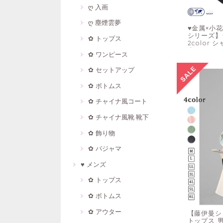
ღ 入画
ღ 塵煙雲夢
♥金属×小
シリーズ】
✿ トップス
2color
大きいサイ
✿ ワンピース
✿ セットアップ
✿ ボトムス
✿ チャイナ風コート
✿ チャイナ風靴·靴下
✿ 飾り物
✿ パジャマ
♥ メンズ
✿ トップス
✿ ボトムス
✿ アウター
【藤伊曼シリ
トップス 