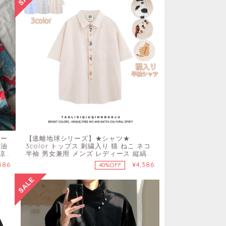
リー
【逃離地球シリーズ】★シャツ★
 油
3color トップス 刺繍入り 猫 ねこ ネコ
涼
半袖 男女兼用 メンズ レディース 縦縞
縞模様
386
¥4,386
40%OFF