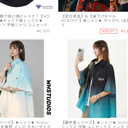
花柄で抜け感チャイナ！【WS
【翌日発送】＆【値下げセール
★チャイナ風トップス★
60％OFF 】✿シャツ★ サイズXL 1点
 シャツ 半袖シャツ ユニセックス
り
ズ 金属ボタン 黒 白
¥4,700
¥2,
60%OFF
ーズ】★シャツ★ 4color
【藤伊曼シリーズ】★シャツ★ 3colo
男女兼用 メンズ 大きいサイズ
トップス 半袖 ユニセックス メンズ 