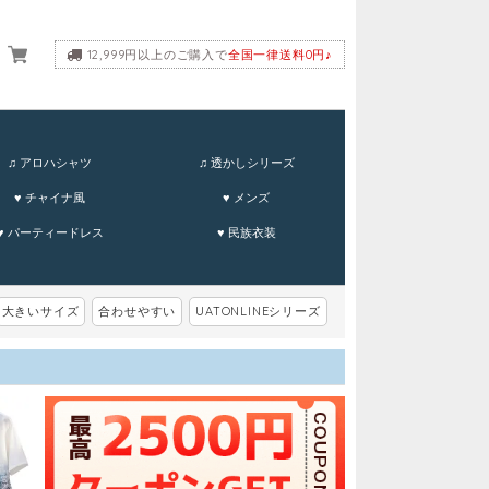
12,999円以上のご購入で
全国一律送料0円♪
ーム
♫ アロハシャツ
♫ 透かしシリーズ
♥ チャイナ風
♥ メンズ
♥ パーティードレス
♥ 民族衣装
大きいサイズ
合わせやすい
UATONLINEシリーズ