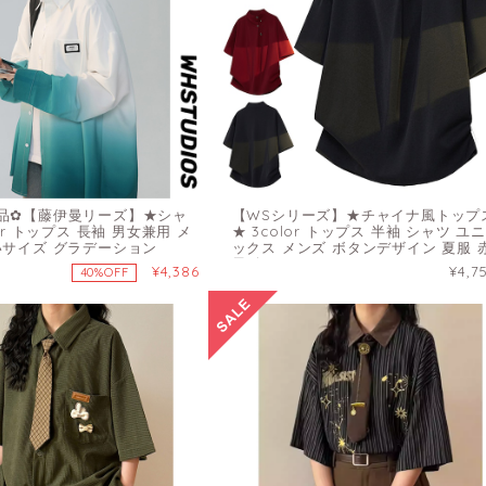
品✿【藤伊曼リーズ】★シャ
【WSシリーズ】★チャイナ風トップ
lor トップス 長袖 男女兼用 メ
★ 3color トップス 半袖 シャツ ユ
いサイズ グラデーション
ックス メンズ ボタンデザイン 夏服 
黒 白
¥4,386
¥4,7
40%OFF