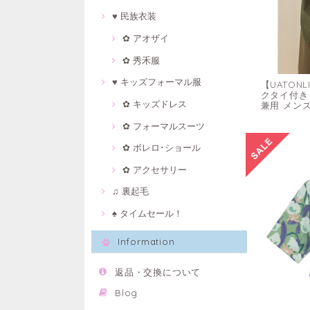
♥ 民族衣装
✿ アオザイ
✿ 秀禾服
♥ キッズフォーマル服
【UATON
クタイ付き
✿ キッズドレス
兼用 メン
✿ フォーマルスーツ
✿ ボレロ･ショール
✿ アクセサリー
♫ 裏起毛
♠ タイムセール！
Information
返品・交換について
Blog