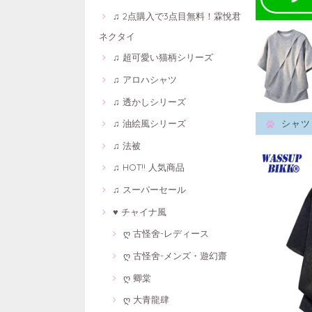
♫ 2点購入で3点目無料！霖悅君
ネクタイ
♫ 超可愛い猫柄シリーズ
♫ アロハシャツ
♫ 透かしシリーズ
♫ 油絵風シリーズ
シャツ
♫ 法被
♫ HOT!! 人気商品
♫ スーパーセール
♥ チャイナ風
ღ 古怪舍-レディース
ღ 古怪舍-メンズ・遊幻齋
ღ 卿棠
ღ 大青龍肆