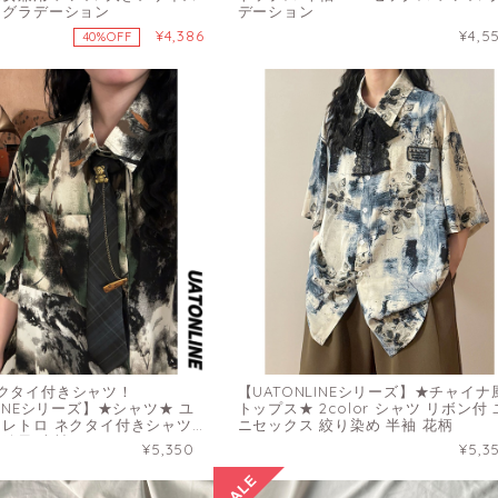
 グラデーション
デーション
¥4,386
¥4,5
40%OFF
クタイ付きシャツ！
【UATONLINEシリーズ】★チャイナ
LINEシリーズ】★シャツ★ ユ
トップス★ 2color シャツ リボン付 
 レトロ ネクタイ付きシャツ
ニセックス 絞り染め 半袖 花柄
油絵風 半袖シャツ
¥5,350
¥5,3