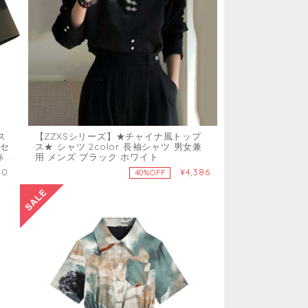
ス
【ZZXSシリーズ】★チャイナ風トップ
ニセ
ス★ シャツ 2color 長袖シャツ 男女兼
赤
用 メンズ ブラック ホワイト
50
¥4,386
40%OFF