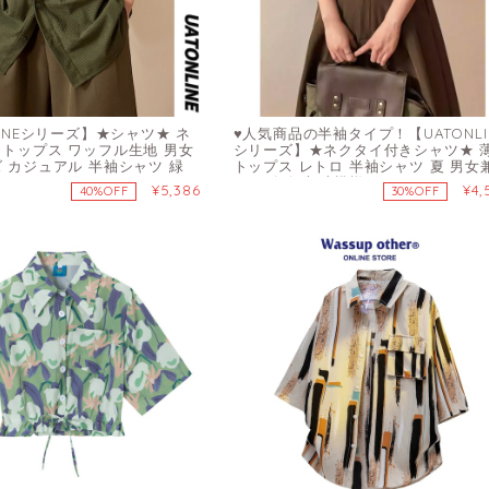
LINEシリーズ】★シャツ★ ネ
♥人気商品の半袖タイプ！【UATONLI
 トップス ワッフル生地 男女
シリーズ】★ネクタイ付きシャツ★ 
ズ カジュアル 半袖シャツ 緑
トップス レトロ 半袖シャツ 夏 男女
メンズ 縦縞 縞模様
¥5,386
¥4,
40%OFF
30%OFF