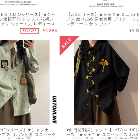
NE STUDIOシリーズ】★シャ
【WSシリーズ】★シャツ★ 2color
イプ選択可能 トップス 花柄シ
プス 絞り染め 男女兼用 プリント メ
シャツ ショート丈 レディース
レディース かっこいい
¥3,886
¥5,1
35%OFF
LINEシリーズ】★シャツ★
♥向日葵刺繍シャツ！【UATONLINE
 トップス リボン付き ユニセック
ーズ】★シャツ★ ユニセックス 3col