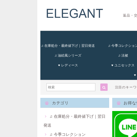
返品・
♫ 在庫処分・最終値下げ｜翌日発送
♫ 今季コレクショ
♫ 油絵風シリーズ
♫ 法被
♥ レディース
♥ ユニセックス
♥
注目のキー
カテゴリ
お得な
♫ 在庫処分・最終値下げ｜翌日
発送
♫ 今季コレクション