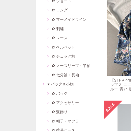
✿ ショート
✿ ロング
✿ マーメイドライン
✿ 刺繍
✿ レース
✿ ベルベット
✿ チェック柄
✿ ノースリープ・半袖
✿ 七分袖・長袖
【STRAP
♥ バッグ＆小物
ップス ユニ
ルー 青い 
✿ バッグ
✿ アクセサリー
✿ 髪飾り
✿ 帽子・マフラー
✿ 携帯ケース